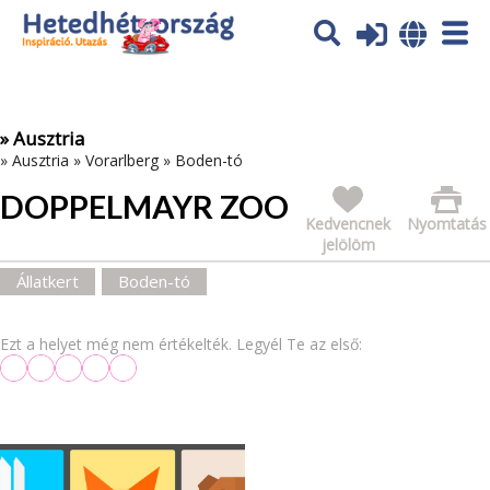
Az oldal sütiket (cookies) használ. További tájékoztatás itt:
Adatvédelmi tájékoztató
Ok
» Ausztria
»
Ausztria
»
Vorarlberg
»
Boden-tó
DOPPELMAYR ZOO
Kedvencnek
Nyomtatás
jelölöm
Állatkert
Boden-tó
Ezt a helyet még nem értékelték. Legyél Te az első: