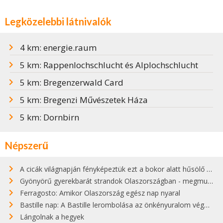
Legközelebbi látnivalók
4 km: energie.raum
5 km: Rappenlochschlucht és Alplochschlucht
5 km: Bregenzerwald Card
5 km: Bregenzi Művészetek Háza
5 km: Dornbirn
Népszerű
A cicák világnapján fényképeztük ezt a bokor alatt hűsölő cicát Kisorosziban
Gyönyörű gyerekbarát strandok Olaszországban - megmutatjuk a 15 legjobbat
Ferragosto: Amikor Olaszország egész nap nyaral
Bastille nap: A Bastille lerombolása az önkényuralom végét jelentette
Lángolnak a hegyek