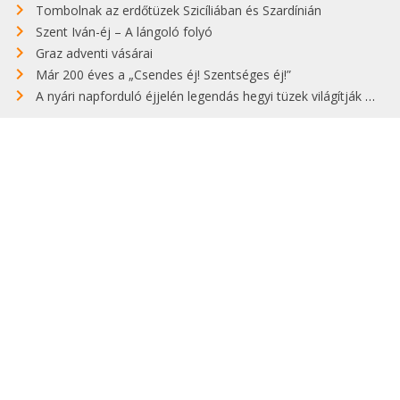
Tombolnak az erdőtüzek Szicíliában és Szardínián
Szent Iván-éj – A lángoló folyó
Graz adventi vásárai
Már 200 éves a „Csendes éj! Szentséges éj!”
A nyári napforduló éjjelén legendás hegyi tüzek világítják meg Zugspitzét