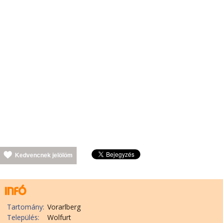
Kedvencnek jelölöm
Tartomány:
Vorarlberg
Település:
Wolfurt