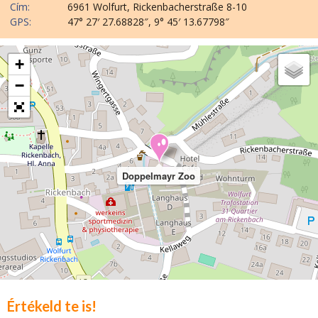
Cím:
6961 Wolfurt, Rickenbacherstraße 8-10
GPS:
47° 27′ 27.68828″, 9° 45′ 13.67798″
+
−
Doppelmayr Zoo
Értékeld te is!