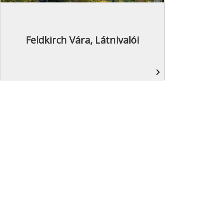
Feldkirch Vára, Látnivalói
navigate_next