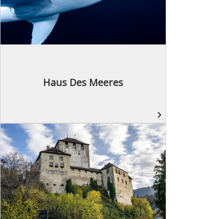
Haus Des Meeres
navigate_next