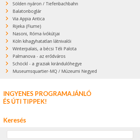
Sölden nyáron / Tiefenbachbahn
Balatonboglár
Via Appia Antica
Rijeka (Fiume)
Nasoni, Róma ívókútjai
Köln kihagyhatatlan látnivalói
Winterpalais, a bécsi Téli Palota
Palmanova - az erődváros
Schöckl - a graziak kirándulóhegye
Museumsquartier-MQ / Múzeumi Negyed
INGYENES PROGRAMAJÁNLÓ
ÉS ÚTI TIPPEK!
Keresés