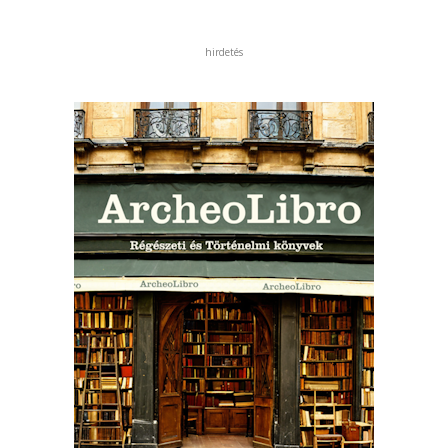
hirdetés