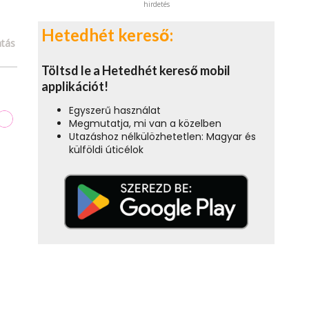
hirdetés
Hetedhét kereső:
tás
Töltsd le a Hetedhét kereső mobil
applikációt!
Egyszerű használat
Megmutatja, mi van a közelben
Utazáshoz nélkülözhetetlen: Magyar és
külföldi úticélok