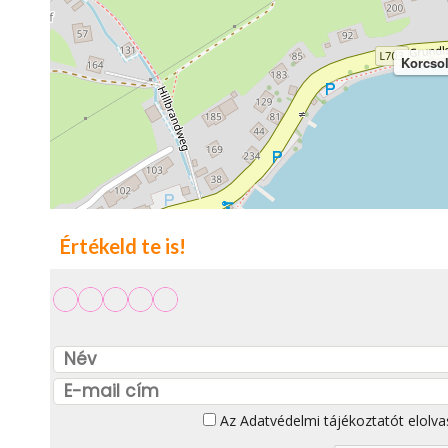
Korcso
Értékeld te is!
Az
Adatvédelmi tájékoztatót
elolva