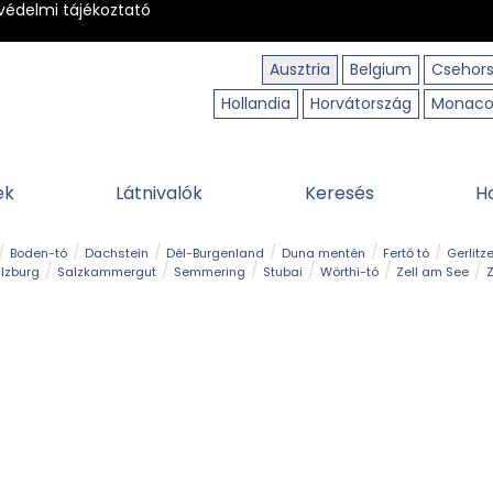
védelmi tájékoztató
Ausztria
Belgium
Csehor
Hollandia
Horvátország
Monac
ek
Látnivalók
Keresés
H
Boden-tó
Dachstein
Dél-Burgenland
Duna mentén
Fertő tó
Gerlitz
lzburg
Salzkammergut
Semmering
Stubai
Wörthi-tó
Zell am See
Z
úraút
Határélmény
Hegy és csúcs
Hegyi gyerekvilág
Húsvét
Kaland
Régiók
Sisi nyomában
Strand és fürdő
Szabadidőpark
Szurdok
T