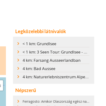
Legközelebbi látnivalók
< 1 km: Grundlsee
< 1 km: 3 Seen Tour: Grundlsee - Toplitzsee - Kammersee
4 km: Farsang Ausseerlandban
4 km: Bad Aussee
4 km: Naturerlebniszentrum Alpengarten
Népszerű
Ferragosto: Amikor Olaszország egész nap nyaral