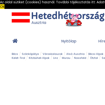
Az oldal sütiket (cookies) használ. További tájékoztatás itt:
Adat
Ok
Ausztria
Nyitólap
Hír
Bécs
Szánkópálya
Városkalauzok
Alsó-Ausztria
Bécsi Alpok
Kelet-Tirol
Kitzbüheli Alpok
Linz
Murau
Nassfeld
Ötztal
Sa
Alpesi út
Ásványok & Kristályok
Barlang
Bob
Csúszda
Esemény
Gleccser
Gyerek t
Múzeum
Óriásroller és mountaincart
Osztrák ételek
Park és kert
Túra
Vár és kastély
Világörökség
Vízesés
Zöldturista