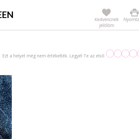
EEN
Kedvencnek
Nyomta
jelölöm
Ezt a helyet még nem értékelték. Legyél Te az első: