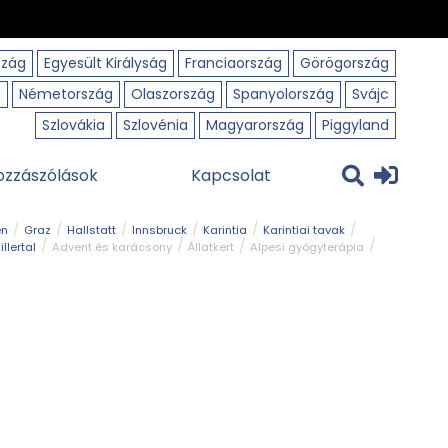
szág
Egyesült Királyság
Franciaország
Görögország
o
Németország
Olaszország
Spanyolország
Svájc
Szlovákia
Szlovénia
Magyarország
Piggyland
ozzászólások
Kapcsolat
en
Graz
Hallstatt
Innsbruck
Karintia
Karintiai tavak
illertal
Advent és karácsony
Állatkert
Alpesi gyógyterápia
park
Kerékpár
Kilátó
Korcsolyapálya
Magyar kapcsolat
avak
Tél
Téli túrázás
Templom és kolostor
Természeti park