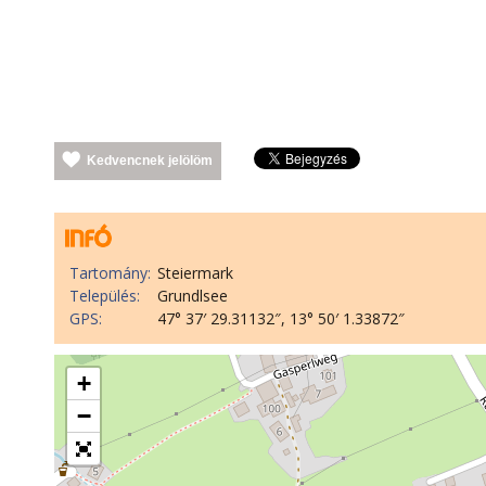
Kedvencnek jelölöm
Tartomány:
Steiermark
Település:
Grundlsee
GPS:
47° 37′ 29.31132″, 13° 50′ 1.33872″
+
−