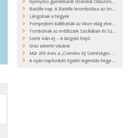
Gyönyörű gyerekbarát strandok Olaszországban - megmutatjuk a 15 legjobbat
Bastille nap: A Bastille lerombolása az önkényuralom végét jelentette
Lángolnak a hegyek
Pompejiben kiállították az ókori világ elveszett híres szobrának másolatát
Tombolnak az erdőtüzek Szicíliában és Szardínián
Szent Iván-éj – A lángoló folyó
Graz adventi vásárai
Már 200 éves a „Csendes éj! Szentséges éj!”
A nyári napforduló éjjelén legendás hegyi tüzek világítják meg Zugspitzét