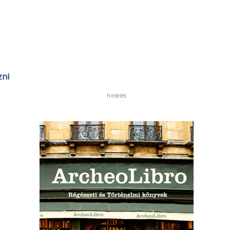
zni
hirdetés