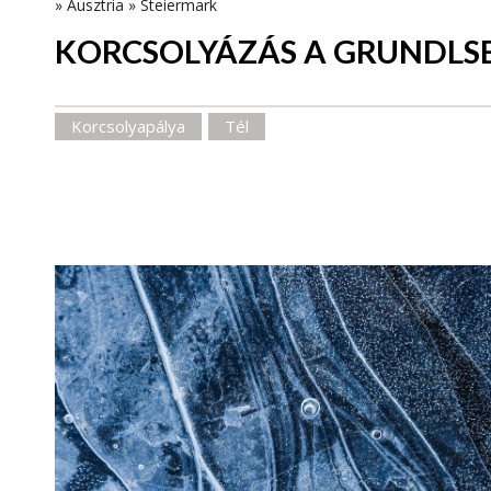
»
Ausztria
»
Steiermark
KORCSOLYÁZÁS A GRUNDLS
Korcsolyapálya
Tél