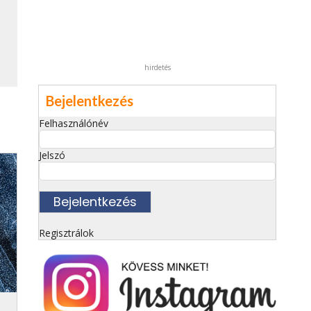
hirdetés
Bejelentkezés
Felhasználónév
Jelszó
Regisztrálok