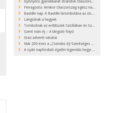
Gyönyörű gyerekbarát strandok Olaszországban - megmutatjuk a 15 legjobbat
Ferragosto: Amikor Olaszország egész nap nyaral
Bastille nap: A Bastille lerombolása az önkényuralom végét jelentette
Lángolnak a hegyek
Tombolnak az erdőtüzek Szicíliában és Szardínián
Szent Iván-éj – A lángoló folyó
Graz adventi vásárai
Már 200 éves a „Csendes éj! Szentséges éj!”
A nyári napforduló éjjelén legendás hegyi tüzek világítják meg Zugspitzét