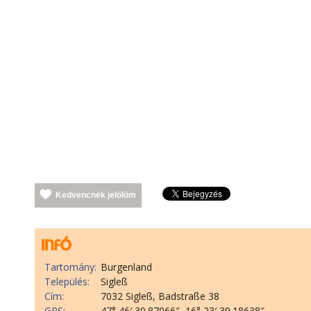
Kedvencnek jelölöm
Tartomány:
Burgenland
Település:
Sigleß
Cím:
7032 Sigleß, Badstraße 38
GPS:
47° 46′ 30.87066″, 16° 23′ 39.18638″