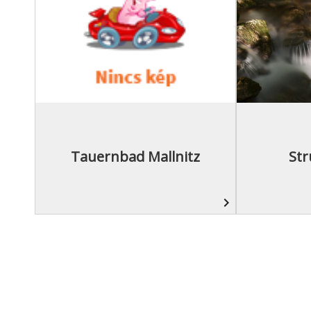
Tauernbad Mallnitz
Str
navigate_next