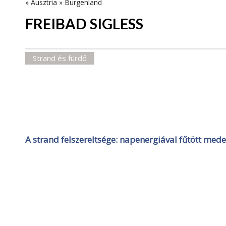
»
Ausztria
»
Burgenland
FREIBAD SIGLESS
Strand és fürdő
A strand felszereltsége: napenergiával fűtött med