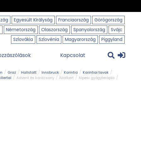
szág
Egyesült Királyság
Franciaország
Görögország
o
Németország
Olaszország
Spanyolország
Svájc
Szlovákia
Szlovénia
Magyarország
Piggyland
ozzászólások
Kapcsolat
en
Graz
Hallstatt
Innsbruck
Karintia
Karintiai tavak
illertal
Advent és karácsony
Állatkert
Alpesi gyógyterápia
park
Kerékpár
Kilátó
Korcsolyapálya
Magyar kapcsolat
avak
Tél
Téli túrázás
Templom és kolostor
Természeti park