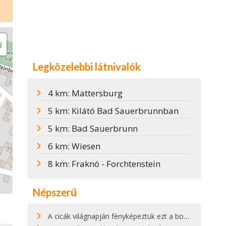
Legközelebbi látnivalók
4 km: Mattersburg
5 km: Kilátó Bad Sauerbrunnban
5 km: Bad Sauerbrunn
6 km: Wiesen
8 km: Fraknó - Forchtenstein
Népszerű
A cicák világnapján fényképeztük ezt a bokor alatt hűsölő cicát Kisorosziban