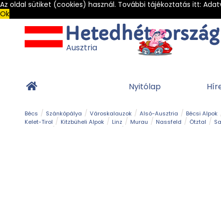
Az oldal sütiket (cookies) használ. További tájékoztatás itt:
Adat
Ok
Ausztria
Nyitólap
Hír
Bécs
Szánkópálya
Városkalauzok
Alsó-Ausztria
Bécsi Alpok
Kelet-Tirol
Kitzbüheli Alpok
Linz
Murau
Nassfeld
Ötztal
Sa
Alpesi út
Ásványok & Kristályok
Barlang
Bob
Csúszda
Esemény
Gleccser
Gyerek t
Múzeum
Óriásroller és mountaincart
Osztrák ételek
Park és kert
Túra
Vár és kastély
Világörökség
Vízesés
Zöldturista