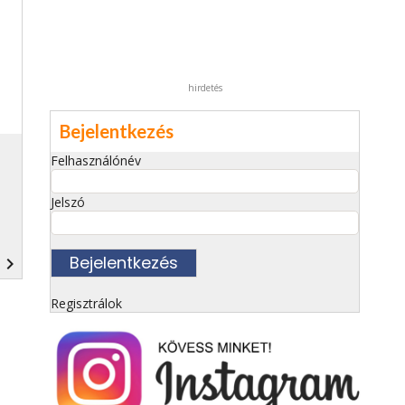
hirdetés
Bejelentkezés
Felhasználónév
Jelszó
navigate_next
Regisztrálok