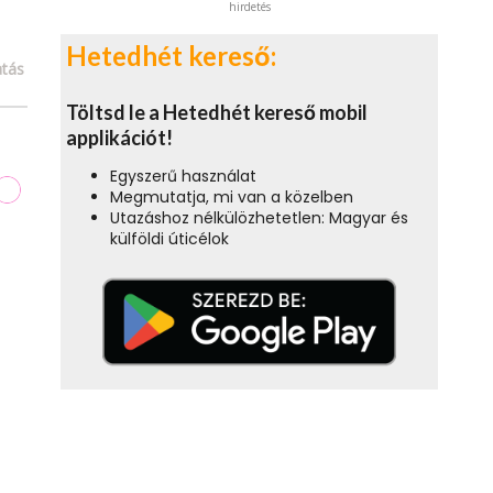
hirdetés
Hetedhét kereső:
tás
Töltsd le a Hetedhét kereső mobil
applikációt!
Egyszerű használat
Megmutatja, mi van a közelben
Utazáshoz nélkülözhetetlen: Magyar és
külföldi úticélok