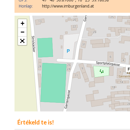
Honlap:
http://www.imburgenland.at
+
−
F
Értékeld te is!