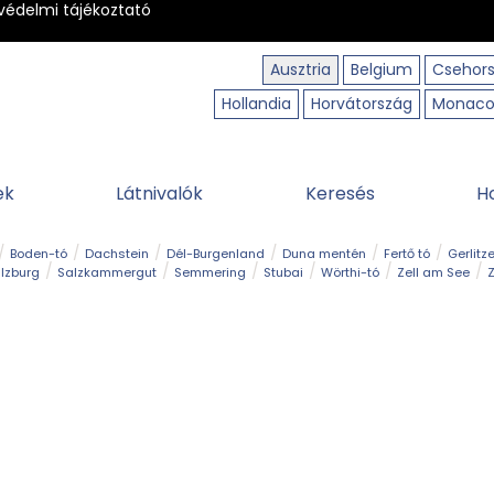
védelmi tájékoztató
Ausztria
Belgium
Csehor
Hollandia
Horvátország
Monac
ek
Látnivalók
Keresés
H
Boden-tó
Dachstein
Dél-Burgenland
Duna mentén
Fertő tó
Gerlitz
lzburg
Salzkammergut
Semmering
Stubai
Wörthi-tó
Zell am See
Z
úraút
Határélmény
Hegy és csúcs
Hegyi gyerekvilág
Húsvét
Kaland
Régiók
Sisi nyomában
Strand és fürdő
Szabadidőpark
Szurdok
T