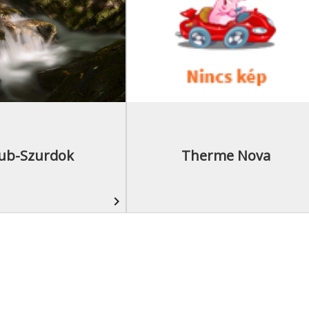
ub-Szurdok
Therme Nova
navigate_next