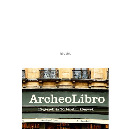
hirdetés