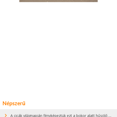
Népszerű
A cicák világnapján fényképeztük ezt a bokor alatt hűsölő cicát Kisorosziban