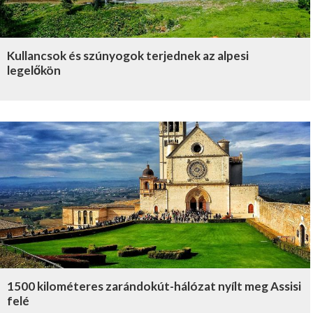
Kullancsok és szúnyogok terjednek az alpesi
legelőkön
1500 kilométeres zarándokút-hálózat nyílt meg Assisi
felé