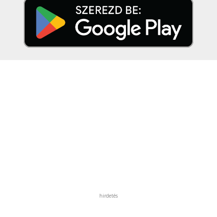
hirdetés