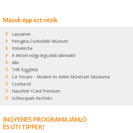
Mások épp ezt nézik
Lausanne
Perugina Csokoládé Múzeum
Votivkirche
A Mosel-völgy legszebb látnivalói
Albi
Trift függőhíd
Ca' Pesaro - Modern és Keleti Művészet Múzeuma
Csorba-tó
Nassfeld +Card Premium
Schlosspark Rechnitz
INGYENES PROGRAMAJÁNLÓ
ÉS ÚTI TIPPEK!