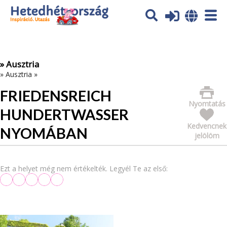
Az oldal sütiket (cookies) használ. További tájékoztatás itt:
Adatvédelmi tájékoztató
Ok
» Ausztria
»
Ausztria
»
FRIEDENSREICH
Nyomtatás
HUNDERTWASSER
Kedvencnek
NYOMÁBAN
jelölöm
Ezt a helyet még nem értékelték. Legyél Te az első: