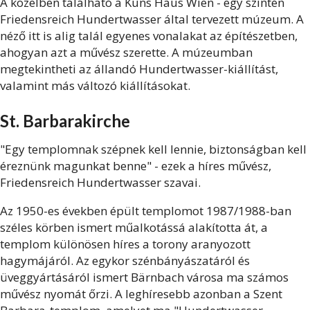
A közelben található a Kuns Haus Wien - egy szintén
Friedensreich Hundertwasser által tervezett múzeum. A
néző itt is alig talál egyenes vonalakat az építészetben,
ahogyan azt a művész szerette. A múzeumban
megtekintheti az állandó Hundertwasser-kiállítást,
valamint más változó kiállításokat.
St. Barbarakirche
"Egy templomnak szépnek kell lennie, biztonságban kell
éreznünk magunkat benne" - ezek a híres művész,
Friedensreich Hundertwasser szavai.
Az 1950-es években épült templomot 1987/1988-ban
széles körben ismert műalkotássá alakította át, a
templom különösen híres a torony aranyozott
hagymájáról. Az egykor szénbányászatáról és
üveggyártásáról ismert Bärnbach városa ma számos
művész nyomát őrzi. A leghíresebb azonban a Szent