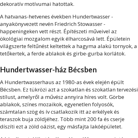
dekoratív motívumai hatottak.
A hatvanas-hetvenes években Hundertwasser -
anyakönyvezett nevén Friedrich Stowasser -
happeningeken vett részt. Építészeti műveivel az
ökológiai mozgalom egyik élharcosává lett. Épületein
világszerte feltűnést keltettek a hagyma alakú tornyok, a
tetőkertek, a ferde ablakok és girbe-gurba korlátok.
Hundertwasser-ház Bécsben
A Hundertwasserhaus az 1980-as évek elején épült
Bécsben. Ez tükrözi azt a szokatlan és szokatlan tervezési
stílust, amelyről a művész annyira híres volt. Görbe
ablakok, színes mozaikok, egyenetlen folyosók,
számtalan szög és ív csatlakozik itt az erkélyek és
teraszok buja zöldjéhez. Több mint 200 fa és cserje
díszíti ezt a zöld oázist, egy másfajta lakóépületet.