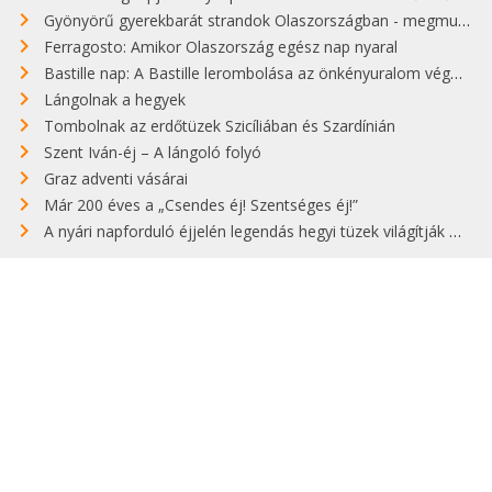
Gyönyörű gyerekbarát strandok Olaszországban - megmutatjuk a 15 legjobbat
Ferragosto: Amikor Olaszország egész nap nyaral
Bastille nap: A Bastille lerombolása az önkényuralom végét jelentette
Lángolnak a hegyek
Tombolnak az erdőtüzek Szicíliában és Szardínián
Szent Iván-éj – A lángoló folyó
Graz adventi vásárai
Már 200 éves a „Csendes éj! Szentséges éj!”
A nyári napforduló éjjelén legendás hegyi tüzek világítják meg Zugspitzét