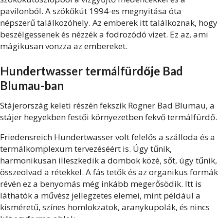
pavilonból. A szökőkút 1994-es megnyitása óta
népszerű találkozóhely. Az emberek itt találkoznak, hogy
beszélgessenek és nézzék a fodrozódó vizet. Ez az, ami
mágikusan vonzza az embereket.
Hundertwasser termálfürdője Bad
Blumau-ban
Stájerország keleti részén fekszik Rogner Bad Blumau, a
stájer hegyekben festői környezetben fekvő termálfürdő.
Friedensreich Hundertwasser volt felelős a szálloda és a
termálkomplexum tervezéséért is. Úgy tűnik,
harmonikusan illeszkedik a dombok közé, sőt, úgy tűnik,
összeolvad a rétekkel. A fás tetők és az organikus formák
révén ez a benyomás még inkább megerősödik. Itt is
láthatók a művész jellegzetes elemei, mint például a
kisméretű, színes homlokzatok, aranykupolák, és nincs