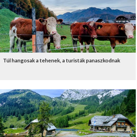
Túl hangosak a tehenek, a turisták panaszkodnak