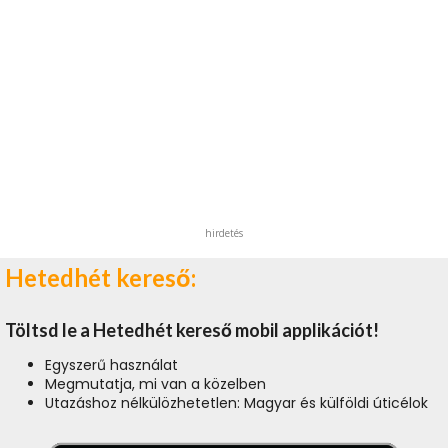
hirdetés
Hetedhét kereső:
Töltsd le a Hetedhét kereső mobil applikációt!
Egyszerű használat
Megmutatja, mi van a közelben
Utazáshoz nélkülözhetetlen: Magyar és külföldi úticélok