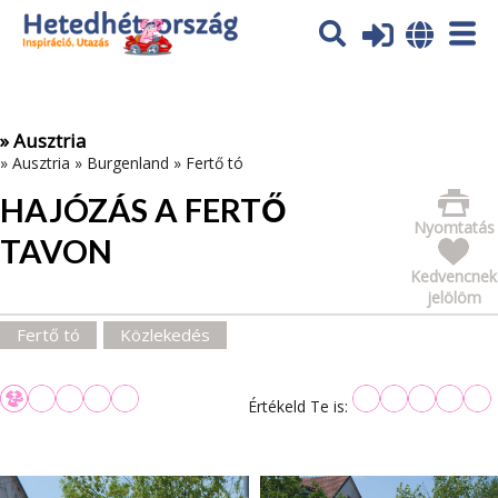
Az oldal sütiket (cookies) használ. További tájékoztatás itt:
Adatvédelmi tájékoztató
Ok
» Ausztria
»
Ausztria
»
Burgenland
»
Fertő tó
HAJÓZÁS A FERTŐ
Nyomtatás
TAVON
Kedvencnek
jelölöm
Fertő tó
Közlekedés
Értékeld Te is: