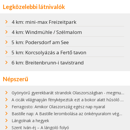
Legközelebbi látnivalók
4 km: mini-max Freizeitpark
4 km: Windmühle / Szélmalom
5 km: Podersdorf am See
5 km: Korcsolyázás a Fertő tavon
6 km: Breitenbrunn-i tavistrand
Népszerű
Gyönyörű gyerekbarát strandok Olaszországban - megmutatjuk a 15 legjobbat
A cicák világnapján fényképeztük ezt a bokor alatt hűsölő cicát Kisorosziban
Ferragosto: Amikor Olaszország egész nap nyaral
Bastille nap: A Bastille lerombolása az önkényuralom végét jelentette
Lángolnak a hegyek
Szent Iván-éj – A lángoló folyó