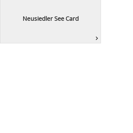
Neusiedler See Card
navigate_next