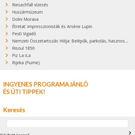
Riesachfall vízesés
Huszármúzeum
Dolni Morava
Étretat: impresszionisták és Arsène Lupin
Pesti Vigadó
Nemzeti Összetartozás Hídja: Belépők, parkolás, hasznos infók
Risoul 1850
Piz La iLa
Rijeka (Fiume)
INGYENES PROGRAMAJÁNLÓ
ÉS ÚTI TIPPEK!
Keresés
navigate_next