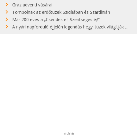
Graz adventi vásárai
Tombolnak az erdőtüzek Szicíliában és Szardínián
Már 200 éves a „Csendes éj! Szentséges éj!”
A nyári napforduló éjjelén legendás hegyi tüzek világítják meg Zugspitzét
hirdetés