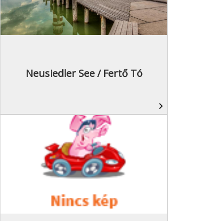
Neusiedler See / Fertő Tó
navigate_next