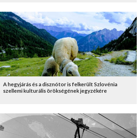
A hegyjárás és a disznótor is felkerült Szlovénia
szellemi kulturális örökségének jegyzékére