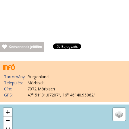
Kedvencnek jelölöm
Tartomány:
Burgenland
Település:
Mörbisch
Cím:
7072 Mörbisch
GPS:
47° 51′ 31.07207″, 16° 46′ 40.95062″
+
−