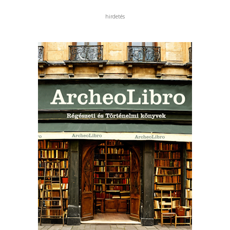
hirdetés