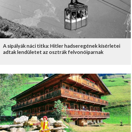
A sípályák náci titka: Hitler hadseregének kísérletei
adtak lendületet az osztrák felvonóiparnak