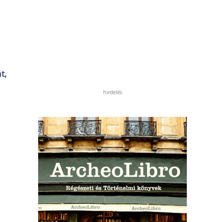
t,
hirdetés