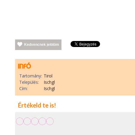
Kedvencnek jelölöm
Tartomány:
Tirol
Település:
Ischgl
Cím:
Ischgl
Értékeld te is!