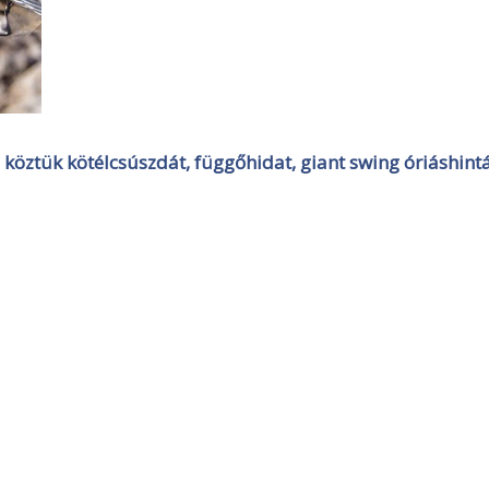
köztük kötélcsúszdát, függőhidat, giant swing óriáshintá