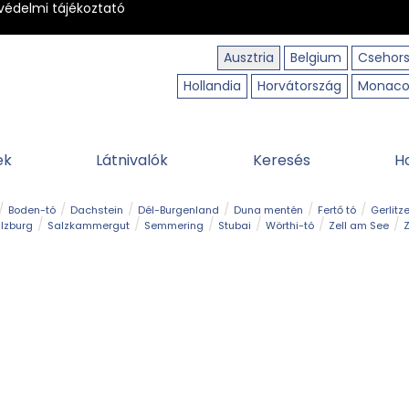
védelmi tájékoztató
Ausztria
Belgium
Csehor
Hollandia
Horvátország
Monac
ek
Látnivalók
Keresés
H
Boden-tó
Dachstein
Dél-Burgenland
Duna mentén
Fertő tó
Gerlitz
lzburg
Salzkammergut
Semmering
Stubai
Wörthi-tó
Zell am See
Z
úraút
Határélmény
Hegy és csúcs
Hegyi gyerekvilág
Húsvét
Kaland
Régiók
Sisi nyomában
Strand és fürdő
Szabadidőpark
Szurdok
T