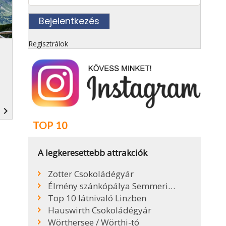
Regisztrálok
navigate_next
TOP 10
A legkeresettebb attrakciók
Zotter Csokoládégyár
Élmény szánkópálya Semmeringen
Top 10 látnivaló Linzben
Hauswirth Csokoládégyár
Wörthersee / Wörthi-tó