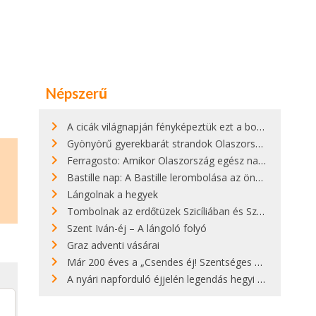
Népszerű
A cicák világnapján fényképeztük ezt a bokor alatt hűsölő cicát Kisorosziban
Gyönyörű gyerekbarát strandok Olaszországban - megmutatjuk a 15 legjobbat
Ferragosto: Amikor Olaszország egész nap nyaral
Bastille nap: A Bastille lerombolása az önkényuralom végét jelentette
Lángolnak a hegyek
Tombolnak az erdőtüzek Szicíliában és Szardínián
Szent Iván-éj – A lángoló folyó
Graz adventi vásárai
Már 200 éves a „Csendes éj! Szentséges éj!”
A nyári napforduló éjjelén legendás hegyi tüzek világítják meg Zugspitzét