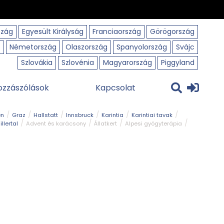
szág
Egyesült Királyság
Franciaország
Görögország
o
Németország
Olaszország
Spanyolország
Svájc
Szlovákia
Szlovénia
Magyarország
Piggyland
ozzászólások
Kapcsolat
en
Graz
Hallstatt
Innsbruck
Karintia
Karintiai tavak
illertal
Advent és karácsony
Állatkert
Alpesi gyógyterápia
park
Kerékpár
Kilátó
Korcsolyapálya
Magyar kapcsolat
avak
Tél
Téli túrázás
Templom és kolostor
Természeti park