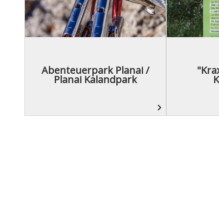
Abenteuerpark Planai /
"Kra
Planai Kalandpark
K
navigate_next