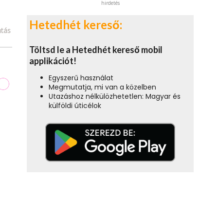
hirdetés
Hetedhét kereső:
tás
Töltsd le a Hetedhét kereső mobil
applikációt!
Egyszerű használat
Megmutatja, mi van a közelben
Utazáshoz nélkülözhetetlen: Magyar és
külföldi úticélok