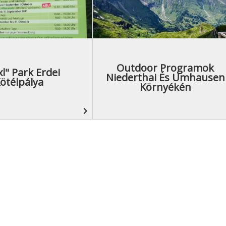
Outdoor Programok
xl" Park Erdei
Niederthai És Umhausen
ötélpálya
Környékén
navigate_next