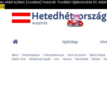
Az oldal sütiket (cookies) használ. További tájékoztatás itt:
Adat
Ok
Ausztria
Nyitólap
Hír
Bécs
Szánkópálya
Városkalauzok
Alsó-Ausztria
Bécsi Alpok
Kelet-Tirol
Kitzbüheli Alpok
Linz
Murau
Nassfeld
Ötztal
Sa
Alpesi út
Ásványok & Kristályok
Barlang
Bob
Csúszda
Esemény
Gleccser
Gyerek t
Múzeum
Óriásroller és mountaincart
Osztrák ételek
Park és kert
Túra
Vár és kastély
Világörökség
Vízesés
Zöldturista