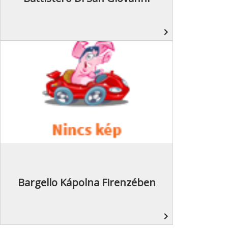
navigate_next
Bargello Kápolna Firenzében
navigate_next