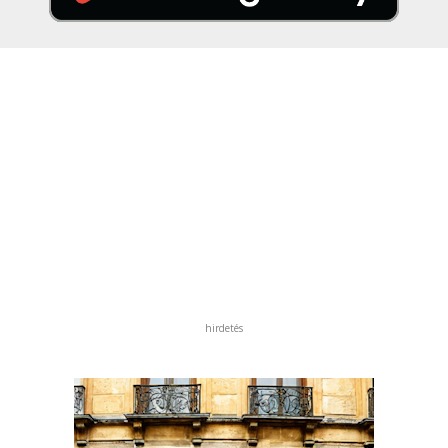
hirdetés