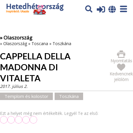
Az oldal sütiket (cookies) használ. További tájékoztatás itt:
Adatvédelmi tájékoztató
Ok
» Olaszország
»
Olaszország
»
Toscana
»
Toszkána
CAPPELLA DELLA
Nyomtatás
MADONNA DI
Kedvencnek
VITALETA
jelölöm
2017. július 2.
Templom és kolostor
Toszkána
Ezt a helyet még nem értékelték. Legyél Te az első: