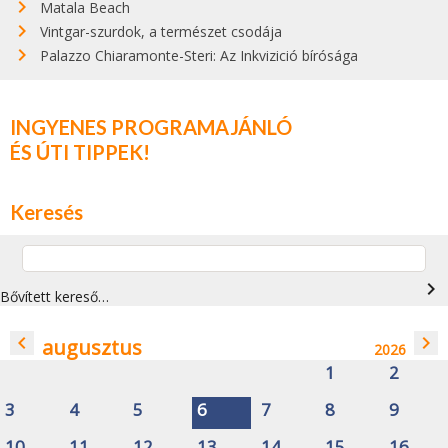
Matala Beach
Vintgar-szurdok, a természet csodája
Palazzo Chiaramonte-Steri: Az Inkvizició bírósága
INGYENES PROGRAMAJÁNLÓ
ÉS ÚTI TIPPEK!
Keresés
navigate_next
Bővített kereső…
navigate_before
navigate_next
augusztus
2026
1
2
3
4
5
6
7
8
9
10
11
12
13
14
15
16