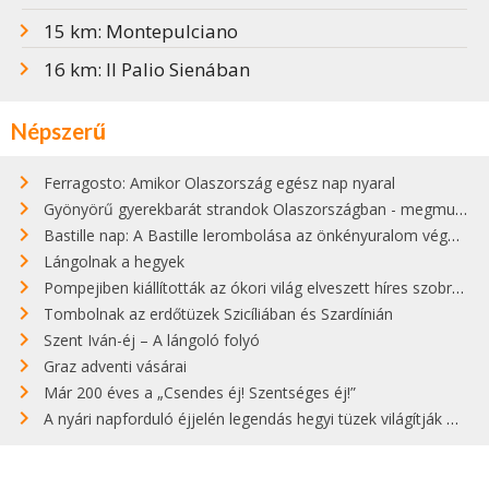
15 km: Montepulciano
16 km: Il Palio Sienában
Népszerű
Ferragosto: Amikor Olaszország egész nap nyaral
Gyönyörű gyerekbarát strandok Olaszországban - megmutatjuk a 15 legjobbat
Bastille nap: A Bastille lerombolása az önkényuralom végét jelentette
Lángolnak a hegyek
Pompejiben kiállították az ókori világ elveszett híres szobrának másolatát
Tombolnak az erdőtüzek Szicíliában és Szardínián
Szent Iván-éj – A lángoló folyó
Graz adventi vásárai
Már 200 éves a „Csendes éj! Szentséges éj!”
A nyári napforduló éjjelén legendás hegyi tüzek világítják meg Zugspitzét