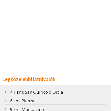
Legközelebbi látnivalók
< 1 km: San Quirico d'Orcia
6 km: Pienza
9 km: Montalcino