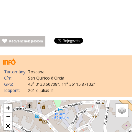
Kedvencnek jelölöm
Tartomány:
Toscana
Cím:
San Quirico d'Orcia
GPS:
43° 3′ 33.60708″, 11° 36′ 15.87132″
Időpont:
2017. július 2.
+
−