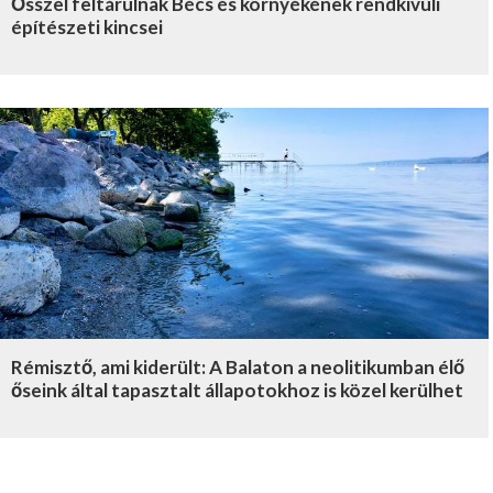
Ősszel feltárulnak Bécs és környékének rendkívüli
építészeti kincsei
Rémisztő, ami kiderült: A Balaton a neolitikumban élő
őseink által tapasztalt állapotokhoz is közel kerülhet