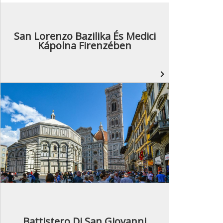
San Lorenzo Bazilika És Medici
Kápolna Firenzében
navigate_next
Battistero Di San Giovanni