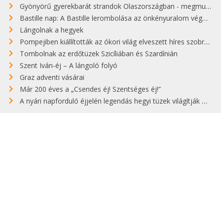
Gyönyörű gyerekbarát strandok Olaszországban - megmutatjuk a 15 legjobbat
Bastille nap: A Bastille lerombolása az önkényuralom végét jelentette
Lángolnak a hegyek
Pompejiben kiállították az ókori világ elveszett híres szobrának másolatát
Tombolnak az erdőtüzek Szicíliában és Szardínián
Szent Iván-éj – A lángoló folyó
Graz adventi vásárai
Már 200 éves a „Csendes éj! Szentséges éj!”
A nyári napforduló éjjelén legendás hegyi tüzek világítják meg Zugspitzét