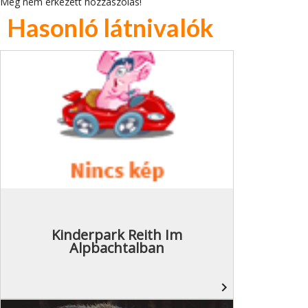
Még nem érkezett hozzászólás!
Hasonló látnivalók
Kinderpark Reith Im
Alpbachtalban
navigate_next