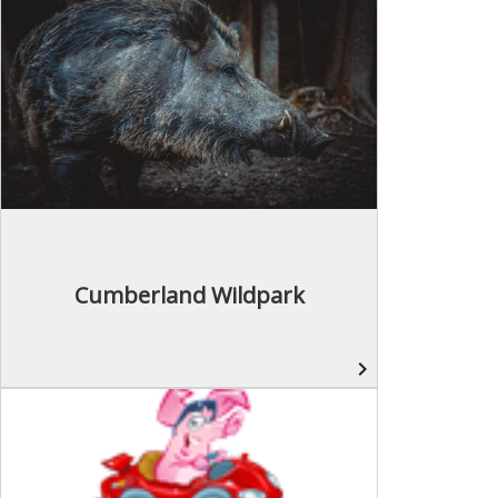
Cumberland Wildpark
navigate_next