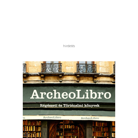
hirdetés