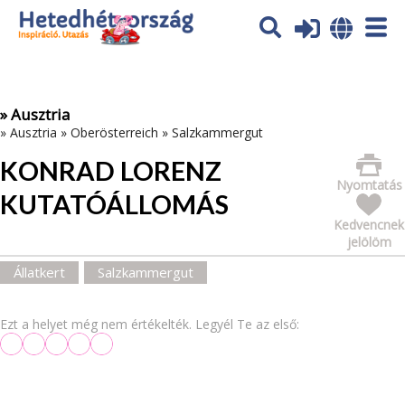
Az oldal sütiket (cookies) használ. További tájékoztatás itt:
Adatvédelmi tájékoztató
Ok
» Ausztria
»
Ausztria
»
Oberösterreich
»
Salzkammergut
KONRAD LORENZ
Nyomtatás
KUTATÓÁLLOMÁS
Kedvencnek
jelölöm
Állatkert
Salzkammergut
Ezt a helyet még nem értékelték. Legyél Te az első: