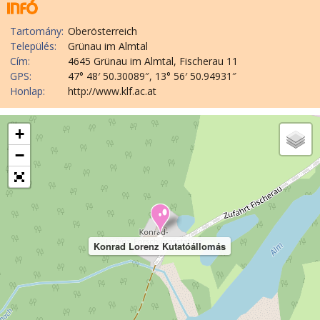
Tartomány:
Oberösterreich
Település:
Grünau im Almtal
Cím:
4645 Grünau im Almtal, Fischerau 11
GPS:
47° 48′ 50.30089″, 13° 56′ 50.94931″
Honlap:
http://www.klf.ac.at
+
−
Konrad Lorenz Kutatóállomás