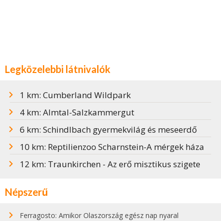
Legközelebbi látnivalók
1 km: Cumberland Wildpark
4 km: Almtal-Salzkammergut
6 km: Schindlbach gyermekvilág és meseerdő
10 km: Reptilienzoo Scharnstein-A mérgek háza
12 km: Traunkirchen - Az erő misztikus szigete
Népszerű
Ferragosto: Amikor Olaszország egész nap nyaral