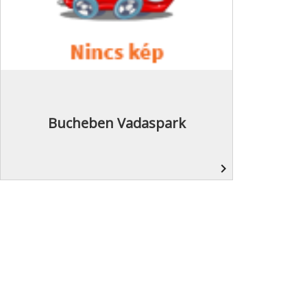
Bucheben Vadaspark
navigate_next