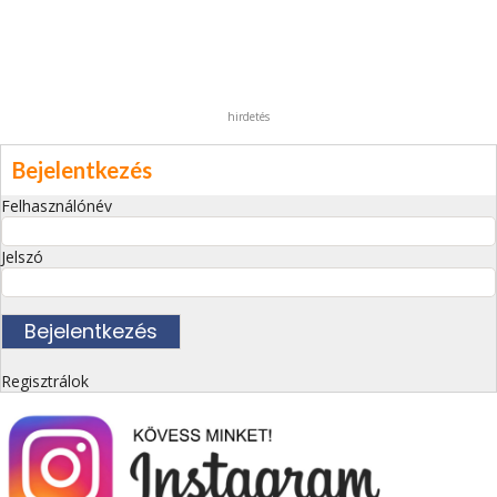
hirdetés
Bejelentkezés
Felhasználónév
Jelszó
Regisztrálok