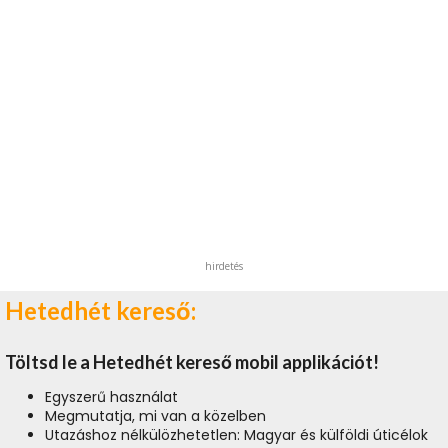
hirdetés
Hetedhét kereső:
Töltsd le a Hetedhét kereső mobil applikációt!
Egyszerű használat
Megmutatja, mi van a közelben
Utazáshoz nélkülözhetetlen: Magyar és külföldi úticélok