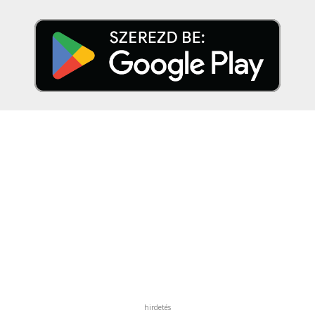
hirdetés