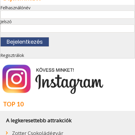
Felhasználónév
Jelszó
Regisztrálok
TOP 10
A legkeresettebb attrakciók
Zotter Csokoládégyár