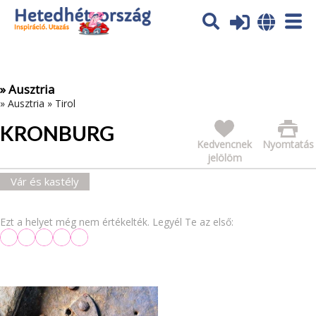
Az oldal sütiket (cookies) használ. További tájékoztatás itt:
Adatvédelmi tájékoztató
Ok
» Ausztria
»
Ausztria
»
Tirol
KRONBURG
Kedvencnek
Nyomtatás
jelölöm
Vár és kastély
Ezt a helyet még nem értékelték. Legyél Te az első: