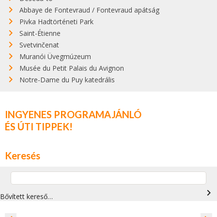
Abbaye de Fontevraud / Fontevraud apátság
Pivka Hadtörténeti Park
Saint-Étienne
Svetvinčenat
Muranói Üvegmúzeum
Musée du Petit Palais du Avignon
Notre-Dame du Puy katedrális
INGYENES PROGRAMAJÁNLÓ
ÉS ÚTI TIPPEK!
Keresés
navigate_next
Bővített kereső…