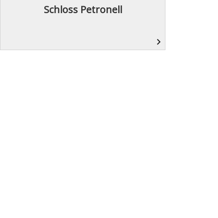
Schloss Petronell
navigate_next