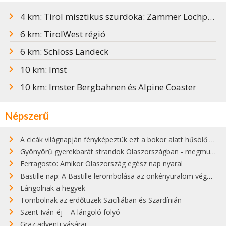
4 km: Tirol misztikus szurdoka: Zammer Lochputz
6 km: TirolWest régió
6 km: Schloss Landeck
10 km: Imst
10 km: Imster Bergbahnen és Alpine Coaster
Népszerű
A cicák világnapján fényképeztük ezt a bokor alatt hűsölő cicát Kisorosziban
Gyönyörű gyerekbarát strandok Olaszországban - megmutatjuk a 15 legjobbat
Ferragosto: Amikor Olaszország egész nap nyaral
Bastille nap: A Bastille lerombolása az önkényuralom végét jelentette
Lángolnak a hegyek
Tombolnak az erdőtüzek Szicíliában és Szardínián
Szent Iván-éj – A lángoló folyó
Graz adventi vásárai