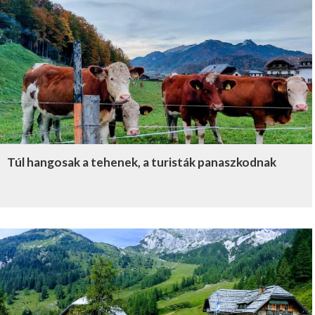
Túl hangosak a tehenek, a turisták panaszkodnak