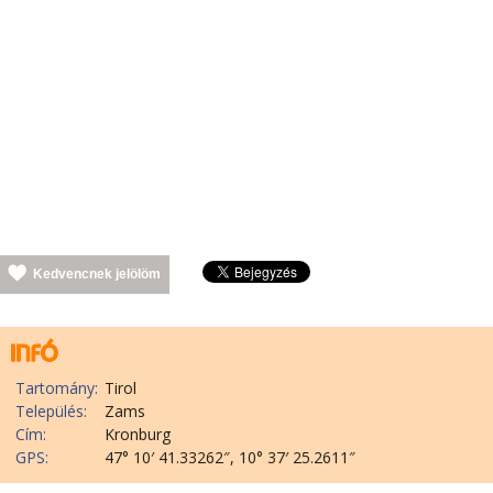
Kedvencnek jelölöm
Tartomány:
Tirol
Település:
Zams
Cím:
Kronburg
GPS:
47° 10′ 41.33262″, 10° 37′ 25.2611″