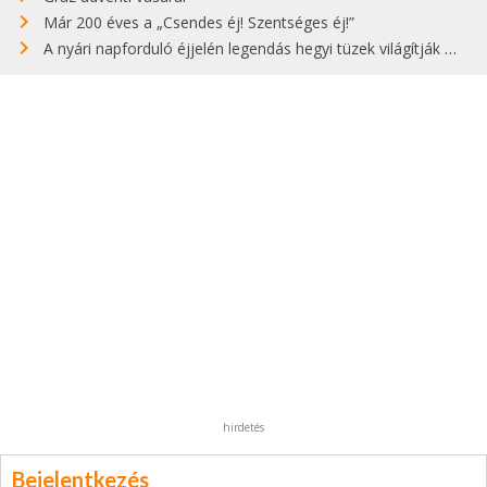
Már 200 éves a „Csendes éj! Szentséges éj!”
A nyári napforduló éjjelén legendás hegyi tüzek világítják meg Zugspitzét
hirdetés
Bejelentkezés