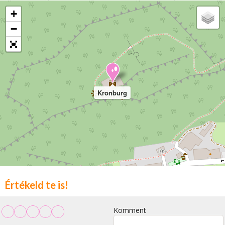
+
−
Kronburg
Értékeld te is!
Komment