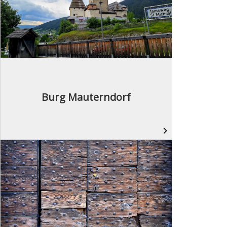
Burg Mauterndorf
navigate_next