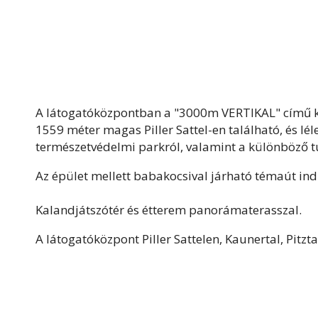
A látogatóközpontban a "3000m VERTIKAL" című kiáll
1559 méter magas Piller Sattel-en található, és léleg
természetvédelmi parkról, valamint a különböző tú
Az épület mellett babakocsival járható témaút ind
Kalandjátszótér és étterem panorámaterasszal.
A látogatóközpont Piller Sattelen, Kaunertal, Pitztal