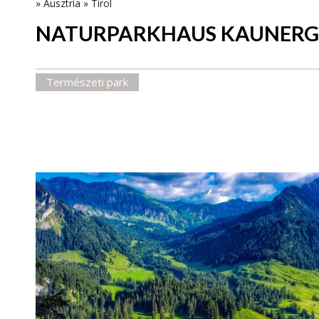
»
Ausztria
»
Tirol
NATURPARKHAUS KAUNER
Természeti park