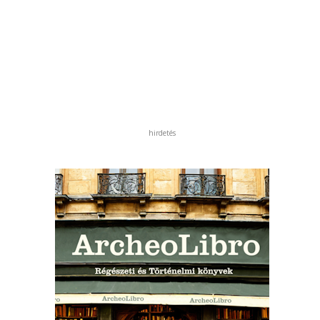
hirdetés