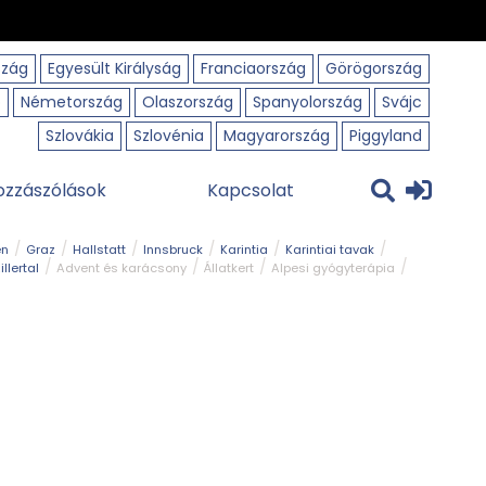
szág
Egyesült Királyság
Franciaország
Görögország
o
Németország
Olaszország
Spanyolország
Svájc
Szlovákia
Szlovénia
Magyarország
Piggyland
ozzászólások
Kapcsolat
en
Graz
Hallstatt
Innsbruck
Karintia
Karintiai tavak
illertal
Advent és karácsony
Állatkert
Alpesi gyógyterápia
park
Kerékpár
Kilátó
Korcsolyapálya
Magyar kapcsolat
avak
Tél
Téli túrázás
Templom és kolostor
Természeti park