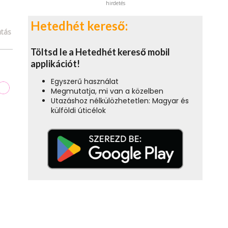
hirdetés
Hetedhét kereső:
tás
Töltsd le a Hetedhét kereső mobil
applikációt!
Egyszerű használat
Megmutatja, mi van a közelben
Utazáshoz nélkülözhetetlen: Magyar és
külföldi úticélok