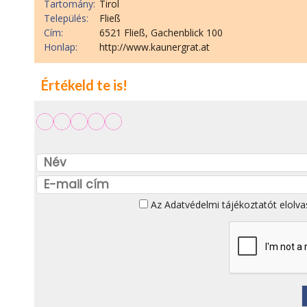
Tartomány:
Tirol
Település:
Fließ
Cím:
6521 Fließ, Gachenblick 100
Honlap:
http://www.kaunergrat.at
Értékeld te is!
Az
Adatvédelmi tájékoztatót
elolva