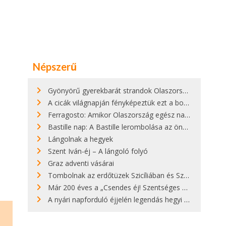
Népszerű
Gyönyörű gyerekbarát strandok Olaszországban - megmutatjuk a 15 legjobbat
A cicák világnapján fényképeztük ezt a bokor alatt hűsölő cicát Kisorosziban
Ferragosto: Amikor Olaszország egész nap nyaral
Bastille nap: A Bastille lerombolása az önkényuralom végét jelentette
Lángolnak a hegyek
Szent Iván-éj – A lángoló folyó
Graz adventi vásárai
Tombolnak az erdőtüzek Szicíliában és Szardínián
Már 200 éves a „Csendes éj! Szentséges éj!”
A nyári napforduló éjjelén legendás hegyi tüzek világítják meg Zugspitzét