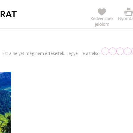
GRAT
Kedvencnek
Nyomta
jelölöm
Ezt a helyet még nem értékelték. Legyél Te az első: