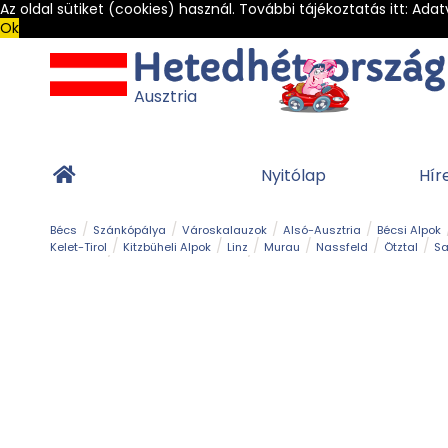
Az oldal sütiket (cookies) használ. További tájékoztatás itt:
Adat
Ok
Ausztria
Nyitólap
Hír
Bécs
Szánkópálya
Városkalauzok
Alsó-Ausztria
Bécsi Alpok
Kelet-Tirol
Kitzbüheli Alpok
Linz
Murau
Nassfeld
Ötztal
Sa
Alpesi út
Ásványok & Kristályok
Barlang
Bob
Csúszda
Esemény
Gleccser
Gyerek t
Múzeum
Óriásroller és mountaincart
Osztrák ételek
Park és kert
Túra
Vár és kastély
Világörökség
Vízesés
Zöldturista