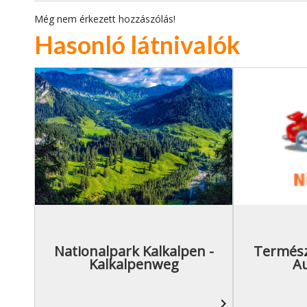
Még nem érkezett hozzászólás!
Hasonló látnivalók
Nationalpark Kalkalpen -
Termész
Kalkalpenweg
A
navigate_next