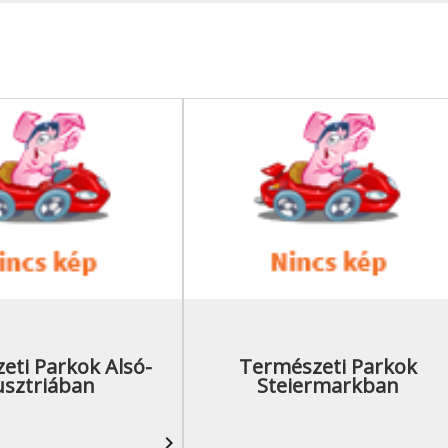
eti Parkok Alsó-
Természeti Parkok
usztriában
Steiermarkban
navigate_next