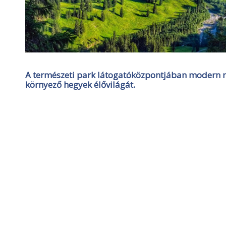
A természeti park látogatóközpontjában modern m
környező hegyek élővilágát.