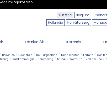
védelmi tájékoztató
Ausztria
Belgium
Csehor
Hollandia
Horvátország
Monac
ek
Látnivalók
Keresés
H
Boden-tó
Dachstein
Dél-Burgenland
Duna mentén
Fertő tó
Gerlitz
lzburg
Salzkammergut
Semmering
Stubai
Wörthi-tó
Zell am See
Z
úraút
Határélmény
Hegy és csúcs
Hegyi gyerekvilág
Húsvét
Kaland
Régiók
Sisi nyomában
Strand és fürdő
Szabadidőpark
Szurdok
T