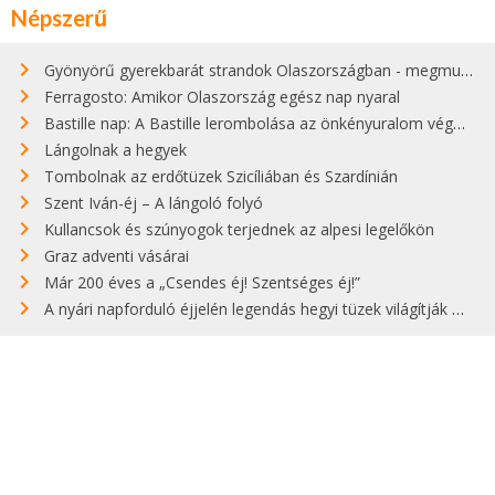
Népszerű
Gyönyörű gyerekbarát strandok Olaszországban - megmutatjuk a 15 legjobbat
Ferragosto: Amikor Olaszország egész nap nyaral
Bastille nap: A Bastille lerombolása az önkényuralom végét jelentette
Lángolnak a hegyek
Tombolnak az erdőtüzek Szicíliában és Szardínián
Szent Iván-éj – A lángoló folyó
Kullancsok és szúnyogok terjednek az alpesi legelőkön
Graz adventi vásárai
Már 200 éves a „Csendes éj! Szentséges éj!”
A nyári napforduló éjjelén legendás hegyi tüzek világítják meg Zugspitzét