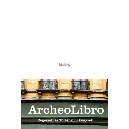
hirdetés