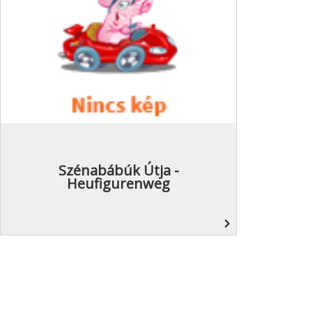
Szénabábúk Útja -
Heufigurenweg
navigate_next