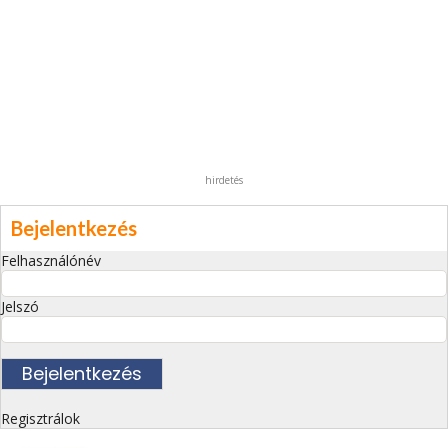
hirdetés
Bejelentkezés
Felhasználónév
Jelszó
Regisztrálok