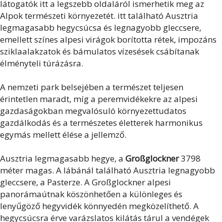
látogatók itt a legszebb oldaláról ismerhetik meg az
Alpok természeti környezetét. itt található Ausztria
legmagasabb hegycsúcsa és legnagyobb gleccsere,
emellett színes alpesi virágok borította rétek, impozáns
sziklaalakzatok és bámulatos vízesések csábítanak
élményteli túrázásra.
A nemzeti park belsejében a természet teljesen
érintetlen maradt, míg a peremvidékekre az alpesi
gazdaságokban megvalósuló környezettudatos
gazdálkodás és a természetes életterek harmonikus
egymás mellett élése a jellemző.
Ausztria legmagasabb hegye, a
Großglockner
3798
méter magas. A lábánál található Ausztria legnagyobb
gleccsere, a Pasterze. A Großglockner alpesi
panorámaútnak köszönhetően a különleges és
lenyűgöző hegyvidék könnyedén megközelíthető. A
hegycsúcsra érve varázslatos kilátás tárul a vendégek