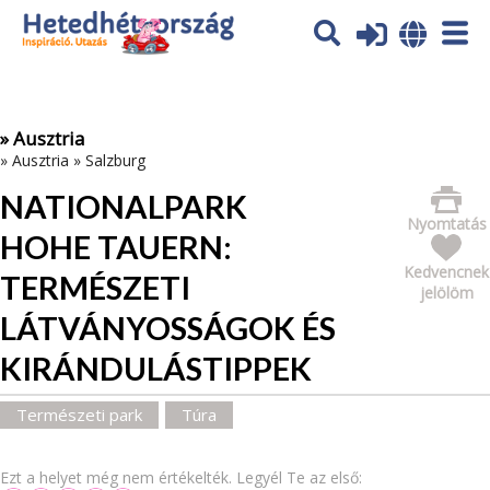
Az oldal sütiket (cookies) használ. További tájékoztatás itt:
Adatvédelmi tájékoztató
Ok
» Ausztria
»
Ausztria
»
Salzburg
NATIONALPARK
Nyomtatás
HOHE TAUERN:
Kedvencnek
TERMÉSZETI
jelölöm
LÁTVÁNYOSSÁGOK ÉS
KIRÁNDULÁSTIPPEK
Természeti park
Túra
Ezt a helyet még nem értékelték. Legyél Te az első: