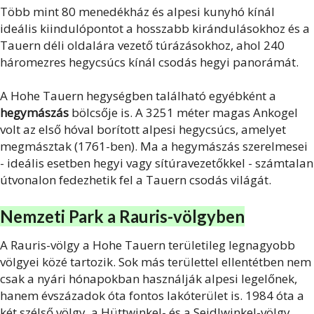
Több mint 80 menedékház és alpesi kunyhó kínál
ideális kiindulópontot a hosszabb kirándulásokhoz és a
Tauern déli oldalára vezető túrázásokhoz, ahol 240
háromezres hegycsúcs kínál csodás hegyi panorámát.
A Hohe Tauern hegységben található egyébként a
hegymászás
bölcsője is. A 3251 méter magas Ankogel
volt az első hóval borított alpesi hegycsúcs, amelyet
megmásztak (1761-ben). Ma a hegymászás szerelmesei
- ideális esetben hegyi vagy sítúravezetőkkel - számtalan
útvonalon fedezhetik fel a Tauern csodás világát.
Nemzeti Park a Rauris-völgyben
A Rauris-völgy a Hohe Tauern területileg legnagyobb
völgyei közé tartozik. Sok más területtel ellentétben nem
csak a nyári hónapokban használják alpesi legelőnek,
hanem évszázadok óta fontos lakóterület is. 1984 óta a
két szélső völgy, a Hüttwinkel- és a Seidlwinkel-völgy