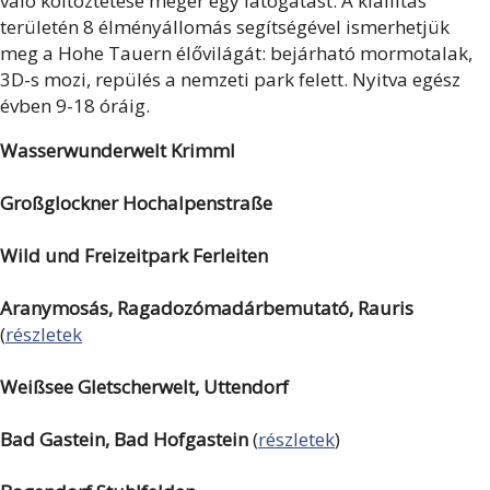
való költöztetése megér egy látogatást. A kiállítás
területén 8 élményállomás segítségével ismerhetjük
meg a Hohe Tauern élővilágát: bejárható mormotalak,
3D-s mozi, repülés a nemzeti park felett. Nyitva egész
évben 9-18 óráig.
Wasserwunderwelt Krimml
Großglockner Hochalpenstraße
Wild und Freizeitpark Ferleiten
Aranymosás, Ragadozómadárbemutató, Rauris
(
részletek
Weißsee Gletscherwelt, Uttendorf
Bad Gastein, Bad Hofgastein
(
részletek
)