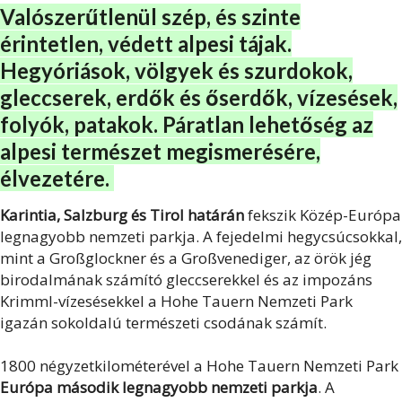
Valószerűtlenül szép, és szinte
érintetlen, védett alpesi tájak.
Hegyóriások, völgyek és szurdokok,
gleccserek, erdők és őserdők, vízesések,
folyók, patakok. Páratlan lehetőség az
alpesi természet megismerésére,
élvezetére.
Karintia, Salzburg és Tirol határán
fekszik Közép-Európa
legnagyobb nemzeti parkja. A fejedelmi hegycsúcsokkal,
mint a Großglockner és a Großvenediger, az örök jég
birodalmának számító gleccserekkel és az impozáns
Krimml-vízesésekkel a Hohe Tauern Nemzeti Park
igazán sokoldalú természeti csodának számít.
1800 négyzetkilométerével a Hohe Tauern Nemzeti Park
Európa második legnagyobb nemzeti parkja
. A