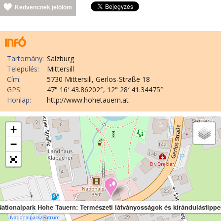
Kedvencnek jelölöm
Tartomány:
Salzburg
Település:
Mittersill
Cím:
5730 Mittersill, Gerlos-Straße 18
GPS:
47° 16′ 43.86202″, 12° 28′ 41.34475″
Honlap:
http://www.hohetauern.at
+
−
Nationalpark Hohe Tauern: Természeti látványosságok és kirándulástippe