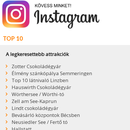
TOP 10
A legkeresettebb attrakciók
Zotter Csokoládégyár
Élmény szánkópálya Semmeringen
Top 10 látnivaló Linzben
Hauswirth Csokoládégyár
Wörthersee / Wörthi-tó
Zell am See-Kaprun
Lindt csokoládégyár
Bevásárló központok Bécsben
Neusiedler See / Fertő tó
Hallstatt