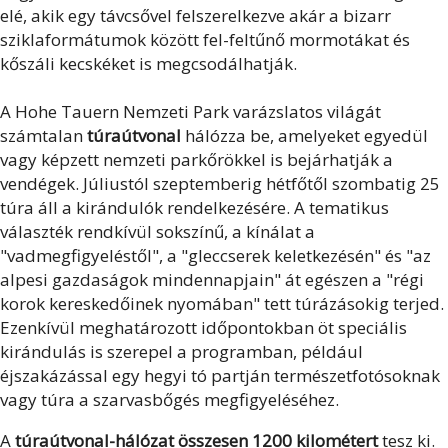
elé, akik egy távcsővel felszerelkezve akár a bizarr
sziklaformátumok között fel-feltűnő mormotákat és
kőszáli kecskéket is megcsodálhatják.
A Hohe Tauern Nemzeti Park varázslatos világát
számtalan
túraútvonal
hálózza be, amelyeket egyedül
vagy képzett nemzeti parkőrökkel is bejárhatják a
vendégek. Júliustól szeptemberig hétfőtől szombatig 25
túra áll a kirándulók rendelkezésére. A tematikus
választék rendkívül sokszínű, a kínálat a
"vadmegfigyeléstől", a "gleccserek keletkezésén" és "az
alpesi gazdaságok mindennapjain" át egészen a "régi
korok kereskedőinek nyomában" tett túrázásokig terjed.
Ezenkívül meghatározott időpontokban öt speciális
kirándulás is szerepel a programban, például
éjszakázással egy hegyi tó partján természetfotósoknak
vagy túra a szarvasbőgés megfigyeléséhez.
A
túraútvonal-hálózat összesen 1200 kilométert
tesz ki.