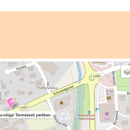
au-völgyi Természeti parkban