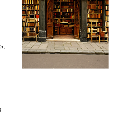
s
ér,
g