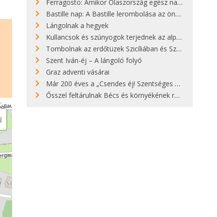
Ferragosto: Amikor Olaszország egész nap nyaral
Bastille nap: A Bastille lerombolása az önkényuralom végét jelentette
Lángolnak a hegyek
Kullancsok és szúnyogok terjednek az alpesi legelőkön
Tombolnak az erdőtüzek Szicíliában és Szardínián
Szent Iván-éj – A lángoló folyó
Graz adventi vásárai
Már 200 éves a „Csendes éj! Szentséges éj!”
Ősszel feltárulnak Bécs és környékének rendkívüli építészeti kincsei