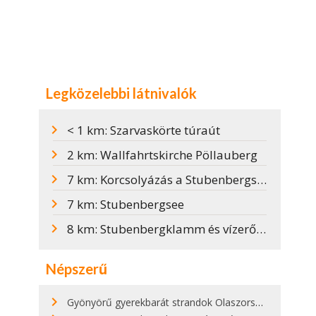
Legközelebbi látnivalók
< 1 km: Szarvaskörte túraút
2 km: Wallfahrtskirche Pöllauberg
7 km: Korcsolyázás a Stubenbergseen
7 km: Stubenbergsee
8 km: Stubenbergklamm és vízerőmű
Népszerű
Gyönyörű gyerekbarát strandok Olaszországban - megmutatjuk a 15 legjobbat