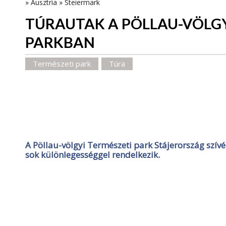
»
Ausztria
»
Steiermark
TÚRAUTAK A PÖLLAU-VÖLGY
PARKBAN
Természeti park
Túra
A Pöllau-völgyi Természeti park Stájerország sz
sok különlegességgel rendelkezik.