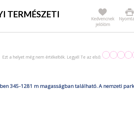
I TERMÉSZETI
Kedvencnek
Nyomta
jelölöm
Ezt a helyet még nem értékelték. Legyél Te az első:
ívében 345-1281 m magasságban található. A nemzeti par