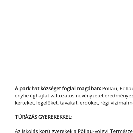
A park hat községet foglal magában:
Pöllau, Pölla
enyhe éghajlat változatos növényzetet eredményez
kerteket, legelőket, tavakat, erdőket, régi vízimal
TÚRÁZÁS GYEREKEKKEL:
Az iskolás korú gyerekek a Pöllau-völgyi Termés