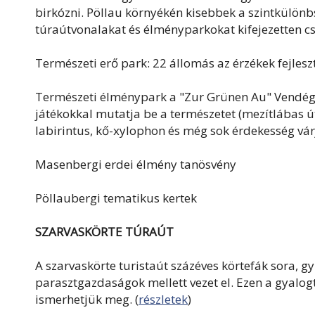
birkózni. Pöllau környékén kisebbek a szintkülön
túraútvonalakat és élményparkokat kifejezetten c
Természeti erő park: 22 állomás az érzékek fejles
Természeti élménypark a "Zur Grünen Au" Vendéglő
játékokkal mutatja be a természetet (mezítlábas út
labirintus, kő-xylophon és még sok érdekesség várj
Masenbergi erdei élmény tanösvény
Pöllaubergi tematikus kertek
SZARVASKÖRTE TÚRAÚT
A szarvaskörte turistaút százéves körtefák sora, g
parasztgazdaságok mellett vezet el. Ezen a gyalog
ismerhetjük meg. (
részletek
)