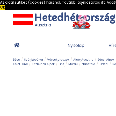
Az oldal sütiket (cookies) használ. További tájékoztatás itt:
Adat
Ok
Ausztria
Nyitólap
Hír
Bécs
Szánkópálya
Városkalauzok
Alsó-Ausztria
Bécsi Alpok
Kelet-Tirol
Kitzbüheli Alpok
Linz
Murau
Nassfeld
Ötztal
Sa
Alpesi út
Ásványok & Kristályok
Barlang
Bob
Csúszda
Esemény
Gleccser
Gyerek t
Múzeum
Óriásroller és mountaincart
Osztrák ételek
Park és kert
Túra
Vár és kastély
Világörökség
Vízesés
Zöldturista