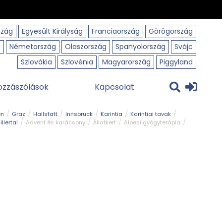
szág
Egyesült Királyság
Franciaország
Görögország
o
Németország
Olaszország
Spanyolország
Svájc
Szlovákia
Szlovénia
Magyarország
Piggyland
ozzászólások
Kapcsolat
en
Graz
Hallstatt
Innsbruck
Karintia
Karintiai tavak
illertal
Advent és karácsony
Állatkert
Alpesi gyógyterápia
park
Kerékpár
Kilátó
Korcsolyapálya
Magyar kapcsolat
avak
Tél
Téli túrázás
Templom és kolostor
Természeti park