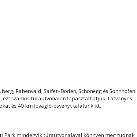
uberg, Rabenvald, Saifen-Boden, Schönegg és Sonnhofen.
, ezt számos túraútvonalon tapasztalhatjuk. Látványos
mokat és 40 km lovagló-ösvényt találunk itt.
zeti Park mindegyik túraútvonalával könnyen meg tudnak