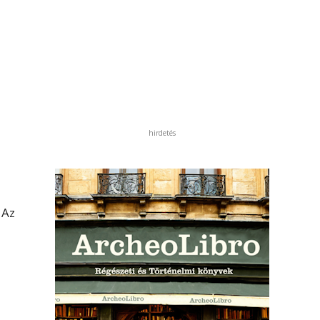
hirdetés
 Az