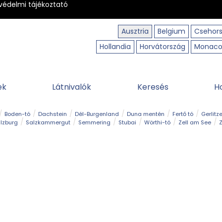
védelmi tájékoztató
Ausztria
Belgium
Csehor
Hollandia
Horvátország
Monac
ek
Látnivalók
Keresés
H
Boden-tó
Dachstein
Dél-Burgenland
Duna mentén
Fertő tó
Gerlitz
lzburg
Salzkammergut
Semmering
Stubai
Wörthi-tó
Zell am See
Z
úraút
Határélmény
Hegy és csúcs
Hegyi gyerekvilág
Húsvét
Kaland
Régiók
Sisi nyomában
Strand és fürdő
Szabadidőpark
Szurdok
T