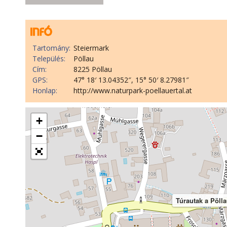
Tartomány:
Steiermark
Település:
Pöllau
Cím:
8225 Pöllau
GPS:
47° 18′ 13.04352″, 15° 50′ 8.27981″
Honlap:
http://www.naturpark-poellauertal.at
+
−
Túrautak a Pöll