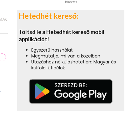
hirdetés
Hetedhét kereső:
tás
Töltsd le a Hetedhét kereső mobil
applikációt!
Egyszerű használat
Megmutatja, mi van a közelben
Utazáshoz nélkülözhetetlen: Magyar és
külföldi úticélok
k