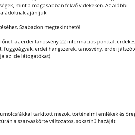
bségek, mint a magasabban fekvő vidékeken. Az alábbi
saládoknak ajánljuk:
ztéséhez. Szabadon megtekinthető!
nél: az erdei tanösvény 22 információs ponttal, érdeke
, függőágyak, erdei hangszerek, tanösvény, erdei játszót
a az ide látogatókat).
yümölcsfákkal tarkított mezők, történelmi emlékek és öre
túrán a szarvaskörte változatos, sokszínű hazáját