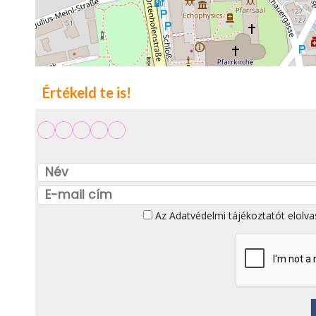
Értékeld te is!
Az
Adatvédelmi tájékoztatót
elolva