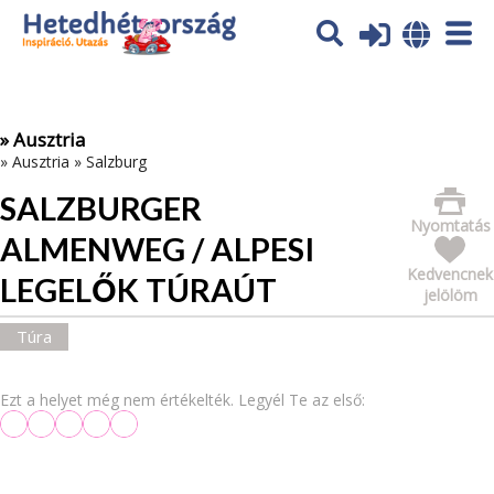
Az oldal sütiket (cookies) használ. További tájékoztatás itt:
Adatvédelmi tájékoztató
Ok
» Ausztria
»
Ausztria
»
Salzburg
SALZBURGER
Nyomtatás
ALMENWEG / ALPESI
Kedvencnek
LEGELŐK TÚRAÚT
jelölöm
Túra
Ezt a helyet még nem értékelték. Legyél Te az első: