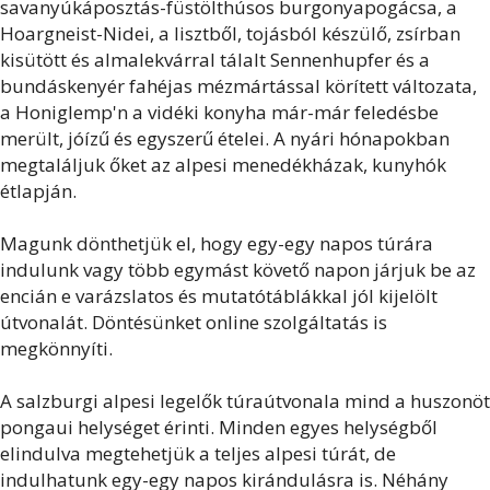
savanyúkáposztás-füstölthúsos burgonyapogácsa, a
Hoargneist-Nidei, a lisztből, tojásból készülő, zsírban
kisütött és almalekvárral tálalt Sennenhupfer és a
bundáskenyér fahéjas mézmártással körített változata,
a Honiglemp'n a vidéki konyha már-már feledésbe
merült, jóízű és egyszerű ételei. A nyári hónapokban
megtaláljuk őket az alpesi menedékházak, kunyhók
étlapján.
Magunk dönthetjük el, hogy egy-egy napos túrára
indulunk vagy több egymást követő napon járjuk be az
encián e varázslatos és mutatótáblákkal jól kijelölt
útvonalát. Döntésünket online szolgáltatás is
megkönnyíti.
A salzburgi alpesi legelők túraútvonala mind a huszonöt
pongaui helységet érinti. Minden egyes helységből
elindulva megtehetjük a teljes alpesi túrát, de
indulhatunk egy-egy napos kirándulásra is. Néhány