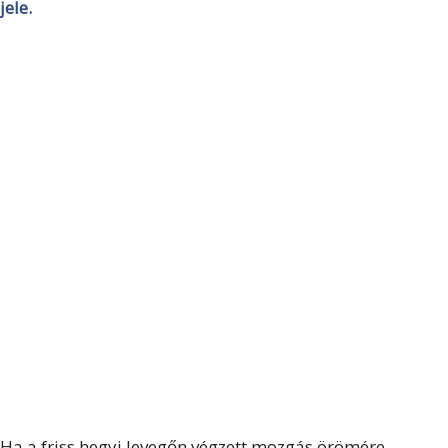
jele.
Ha a friss hegyi levegőn végzett mozgás örömére