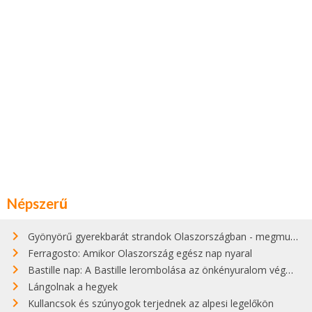
Népszerű
Gyönyörű gyerekbarát strandok Olaszországban - megmutatjuk a 15 legjobbat
Ferragosto: Amikor Olaszország egész nap nyaral
Bastille nap: A Bastille lerombolása az önkényuralom végét jelentette
Lángolnak a hegyek
Kullancsok és szúnyogok terjednek az alpesi legelőkön