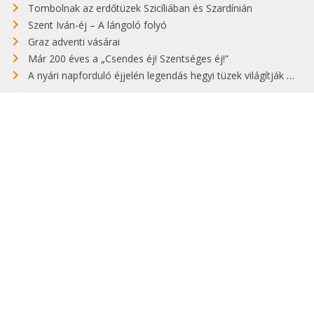
Tombolnak az erdőtüzek Szicíliában és Szardínián
Szent Iván-éj – A lángoló folyó
Graz adventi vásárai
Már 200 éves a „Csendes éj! Szentséges éj!”
A nyári napforduló éjjelén legendás hegyi tüzek világítják meg Zugspitzét