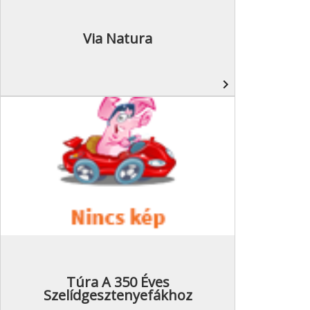
Via Natura
navigate_next
Túra A 350 Éves
Szelídgesztenyefákhoz