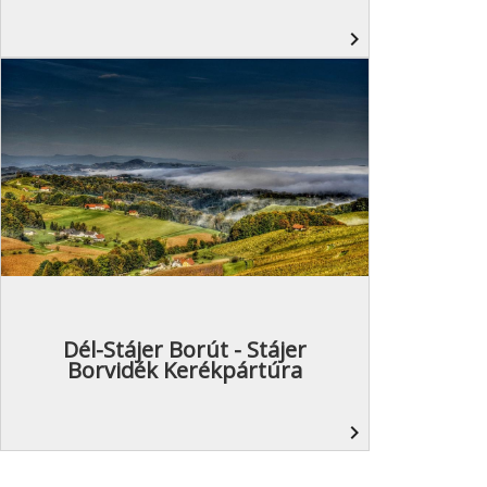
navigate_next
Dél-Stájer Borút - Stájer
Borvidék Kerékpártúra
navigate_next