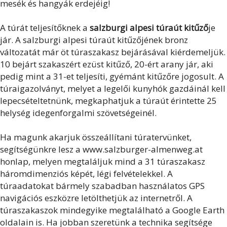
mesék és hangyák erdejéig!
A túrát teljesítőknek a
salzburgi alpesi túraút kitűző
je
jár. A salzburgi alpesi túraút kitűzőjének bronz
változatát már öt túraszakasz bejárásával kiérdemeljük.
10 bejárt szakaszért ezüst kitűző, 20-ért arany jár, aki
pedig mint a 31-et teljesíti, gyémánt kitűzőre jogosult. A
túraigazolványt, melyet a legelői kunyhók gazdáinál kell
lepecsételtetnünk, megkaphatjuk a túraút érintette 25
helység idegenforgalmi szövetségeinél.
Ha magunk akarjuk összeállítani túratervünket,
segítségünkre lesz a www.salzburger-almenweg.at
honlap, melyen megtaláljuk mind a 31 túraszakasz
háromdimenziós képét, légi felvételekkel. A
túraadatokat bármely szabadban használatos GPS
navigációs eszközre letölthetjük az internetről. A
túraszakaszok mindegyike megtalálható a Google Earth
oldalain is. Ha jobban szeretünk a technika segítsége