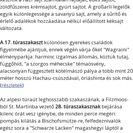
zöldfűszeres krémsajtot, gyúrt sajtot. A großarli legelők
egyik különlegessége a savanyú sajt, amely a sűrítő és
érlelő adalékok hozzáadása nélkül előállított kéksajt
változata.
A 17. túraszakaszt
különösen gyerekes családok
figyelmébe ajánljuk, ennek végén várja őket "Wagraini"
élményparkja: harminc izgalmas állomás, köztük tutaj,
függőhíd, "a szorgos méhecske" témaösvény,
alacsonyan függesztett kötélmászó pálya a több mint 20
méter hosszú Hachau-csúszdával, óriáshinta és sok más.
(
részletek
)
Az alpesi túraút leghosszabb szakaszának, a Filzmoos-
ból St. Martinba vezető
28. túraszakasznak
bejárása
kilenc órát vesz igénybe, de minden perce megéri:
pompás kilátás a Bischofsmütze-re, felfedeznivalók
egész sora a "Schwarze Lacken" magashegyi láptól a