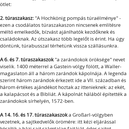
ötlet:
2. túraszakasz:
"A Hochkönig pompás túraélménye" -
ezen a csodálatos túraszakaszon nincsenek említésre
méltó emelkedők, bízvást ajánlhatók kezdőknek és
családoknak. Az útszakasz több legelőt is érint. Ha úgy
döntünk, túrabusszal térhetünk vissza szállásunkra.
A 6. és 7. túraszakaszok
"a zarándokok öröksége" nevet
viselik. 1400 méterrel a Gastein-völgy fölött, a Waller-
magaslaton áll a három zarándok kápolnája. A legenda
szerint három zarándok érkezett ide a VII. században és
három értékes ajándékot hoztak az ittenieknek: az ekét,
a kalapácsot és a Bibliát. A kápolnát hálából építették a
zarándokok sírhelyén, 1572-ben.
A 14. 16. és 17. túraszakaszok
a Großarl-völgyben
vezetnek, a sajtkedvelők örömére: itt kézi eljárással
készítik a házi sajt számtalan fajtáját, édes sajtot,