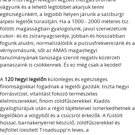
vágyunk és a lehető legtöbbet akarjuk tenni
egészségünkért, a legjobb helyen járunk a salzburgi
alpesi legelők túraútján. Ha a 1000 - 2000 méteres tsz.
fölötti magasságban gyalogolunk, javul szervezetünk
cukor- és és zsíranyagcseréje, jobban és hosszabban
fogunk aludni, normalizálódik a pulzusfrekvenciánk és a
vérnyomásunk, sőt az AMAS magashegyi
tanulmányának tanúsága szerint negatív közérzeti
panaszaink is csökkennek. És ez még csak a kezdet!
A
120 hegyi legelőn
különleges és egészséges
finomságokkal fogadnak a legelői gazdák: tiszta hegyi
forrásvízzel, vitalitást fokozó természetes
élelmiszerekkel, finom zöldfűszerekkel. Kiadós
gyalogtúrájuk után a régió tájételeivel ismerkedhetnek a
legelőkön a völgyből és a csúcsról érkezők. A füstölt
hússal, barnakenyérrel készülő, zöldfűszerekkel és
tejföllel ízesített Troadsupp'n leves, a