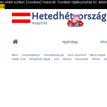
Az oldal sütiket (cookies) használ. További tájékoztatás itt:
Adat
Ok
Ausztria
Nyitólap
Hír
Bécs
Szánkópálya
Városkalauzok
Alsó-Ausztria
Bécsi Alpok
Kelet-Tirol
Kitzbüheli Alpok
Linz
Murau
Nassfeld
Ötztal
Sa
Alpesi út
Ásványok & Kristályok
Barlang
Bob
Csúszda
Esemény
Gleccser
Gyerek t
Múzeum
Óriásroller és mountaincart
Osztrák ételek
Park és kert
Túra
Vár és kastély
Világörökség
Vízesés
Zöldturista