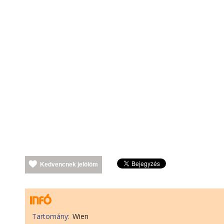
Kedvencnek jelölöm
Tartomány:
Wien