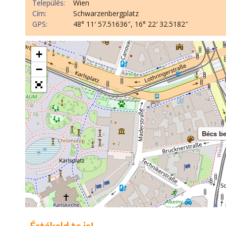
Település:
Wien
Cím:
Schwarzenbergplatz
GPS:
48° 11′ 57.51636″, 16° 22′ 32.5182″
+
−
Bécs be
Értékeld te is!