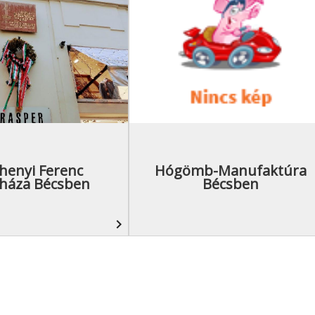
henyi Ferenc
Hógömb-Manufaktúra
őháza Bécsben
Bécsben
navigate_next