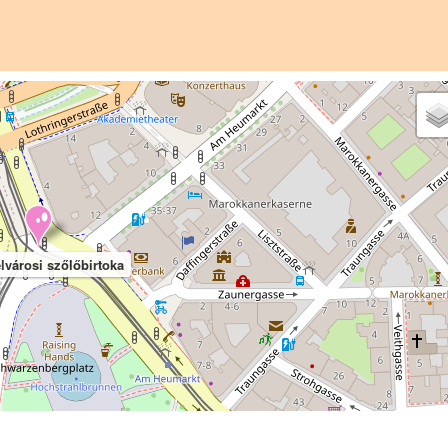
lvárosi szőlőbirtoka