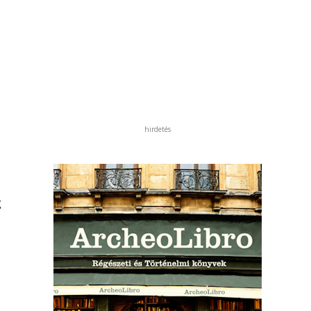
hirdetés
g