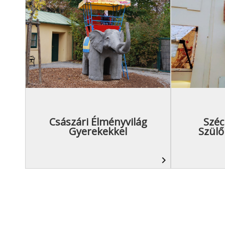
Császári Élményvilág
Széc
Gyerekekkel
Szül
navigate_next