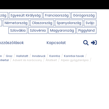
szág
Egyesült Királyság
Franciaország
Görögország
o
Németország
Olaszország
Spanyolország
Svájc
Szlovákia
Szlovénia
Magyarország
Piggyland
ozzászólások
Kapcsolat
en
Graz
Hallstatt
Innsbruck
Karintia
Karintiai tavak
illertal
Advent és karácsony
Állatkert
Alpesi gyógyterápia
park
Kerékpár
Kilátó
Korcsolyapálya
Magyar kapcsolat
avak
Tél
Téli túrázás
Templom és kolostor
Természeti park