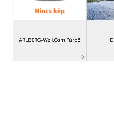
ARLBERG-Well.com Fürdő
D
navigate_next