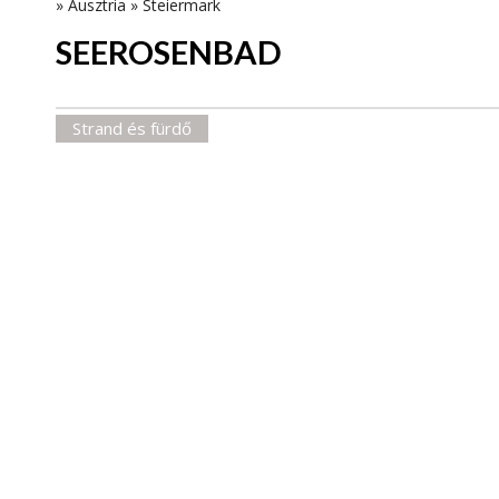
»
Ausztria
»
Steiermark
SEEROSENBAD
Strand és fürdő