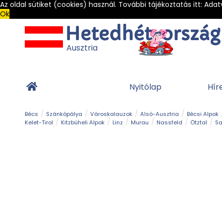
Az oldal sütiket (cookies) használ. További tájékoztatás itt:
Adat
Ok
Ausztria
Nyitólap
Hír
Bécs
Szánkópálya
Városkalauzok
Alsó-Ausztria
Bécsi Alpok
Kelet-Tirol
Kitzbüheli Alpok
Linz
Murau
Nassfeld
Ötztal
Sa
Alpesi út
Ásványok & Kristályok
Barlang
Bob
Csúszda
Esemény
Gleccser
Gyerek t
Múzeum
Óriásroller és mountaincart
Osztrák ételek
Park és kert
Túra
Vár és kastély
Világörökség
Vízesés
Zöldturista