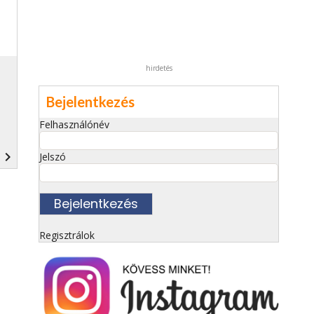
hirdetés
Bejelentkezés
Felhasználónév
navigate_next
Jelszó
Regisztrálok