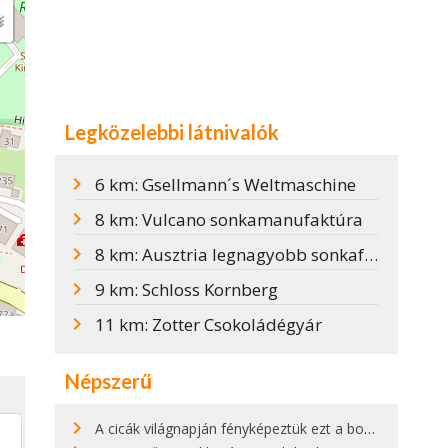
Legközelebbi látnivalók
6 km: Gsellmann´s Weltmaschine
8 km: Vulcano sonkamanufaktúra
8 km: Ausztria legnagyobb sonkafesztiválja
9 km: Schloss Kornberg
11 km: Zotter Csokoládégyár
Népszerű
A cicák világnapján fényképeztük ezt a bokor alatt hűsölő cicát Kisorosziban