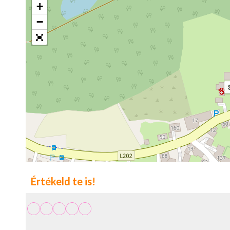
+
−
Értékeld te is!