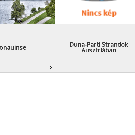
Duna-Parti Strandok
onauinsel
Ausztriában
navigate_next