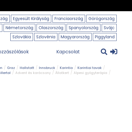
szág
Egyesült Királyság
Franciaország
Görögország
o
Németország
Olaszország
Spanyolország
Svájc
Szlovákia
Szlovénia
Magyarország
Piggyland
ozzászólások
Kapcsolat
en
Graz
Hallstatt
Innsbruck
Karintia
Karintiai tavak
illertal
Advent és karácsony
Állatkert
Alpesi gyógyterápia
park
Kerékpár
Kilátó
Korcsolyapálya
Magyar kapcsolat
avak
Tél
Téli túrázás
Templom és kolostor
Természeti park