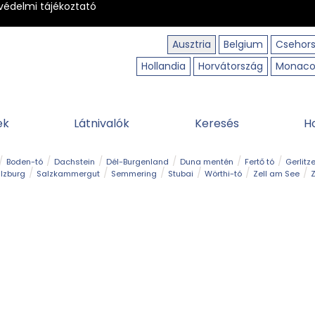
védelmi tájékoztató
Ausztria
Belgium
Csehor
Hollandia
Horvátország
Monac
ek
Látnivalók
Keresés
H
Boden-tó
Dachstein
Dél-Burgenland
Duna mentén
Fertő tó
Gerlitz
lzburg
Salzkammergut
Semmering
Stubai
Wörthi-tó
Zell am See
Z
úraút
Határélmény
Hegy és csúcs
Hegyi gyerekvilág
Húsvét
Kaland
Régiók
Sisi nyomában
Strand és fürdő
Szabadidőpark
Szurdok
T