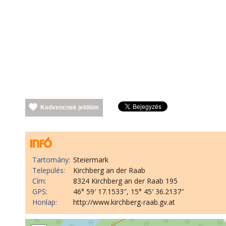
Kedvencnek jelölöm
Tartomány:
Steiermark
Település:
Kirchberg an der Raab
Cím:
8324 Kirchberg an der Raab 195
GPS:
46° 59′ 17.1533″, 15° 45′ 36.2137″
Honlap:
http://www.kirchberg-raab.gv.at