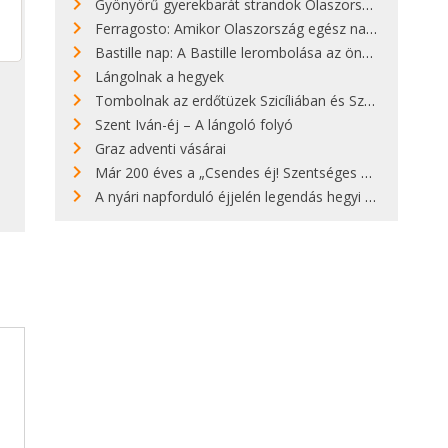
Gyönyörű gyerekbarát strandok Olaszországban - megmutatjuk a 15 legjobbat
Ferragosto: Amikor Olaszország egész nap nyaral
Bastille nap: A Bastille lerombolása az önkényuralom végét jelentette
Lángolnak a hegyek
Tombolnak az erdőtüzek Szicíliában és Szardínián
Szent Iván-éj – A lángoló folyó
Graz adventi vásárai
Már 200 éves a „Csendes éj! Szentséges éj!”
A nyári napforduló éjjelén legendás hegyi tüzek világítják meg Zugspitzét