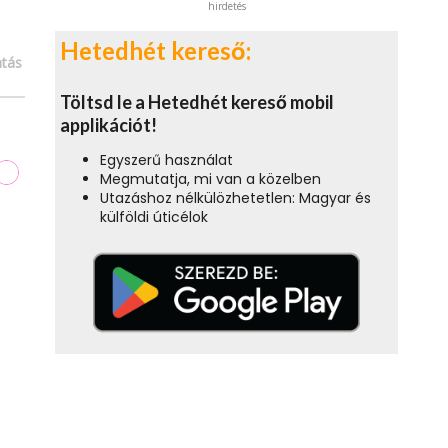
hirdetés
Hetedhét kereső:
tás
Töltsd le a Hetedhét kereső mobil
applikációt!
Egyszerű használat
Megmutatja, mi van a közelben
Utazáshoz nélkülözhetetlen: Magyar és
külföldi úticélok