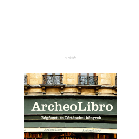
hirdetés