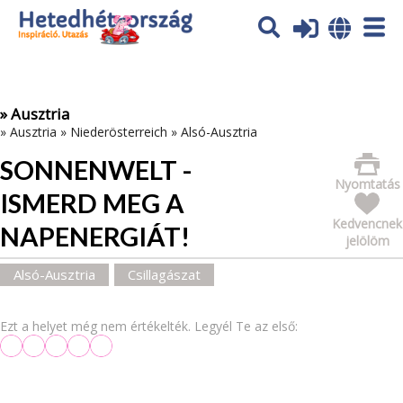
Az oldal sütiket (cookies) használ. További tájékoztatás itt:
Adatvédelmi tájékoztató
Ok
» Ausztria
»
Ausztria
»
Niederösterreich
»
Alsó-Ausztria
SONNENWELT -
Nyomtatás
ISMERD MEG A
Kedvencnek
NAPENERGIÁT!
jelölöm
Alsó-Ausztria
Csillagászat
Ezt a helyet még nem értékelték. Legyél Te az első: