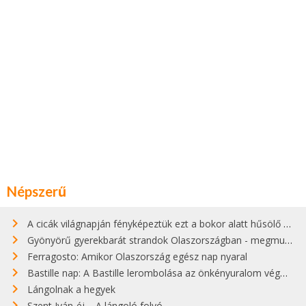
Népszerű
A cicák világnapján fényképeztük ezt a bokor alatt hűsölő cicát Kisorosziban
Gyönyörű gyerekbarát strandok Olaszországban - megmutatjuk a 15 legjobbat
Ferragosto: Amikor Olaszország egész nap nyaral
Bastille nap: A Bastille lerombolása az önkényuralom végét jelentette
Lángolnak a hegyek
Szent Iván-éj – A lángoló folyó