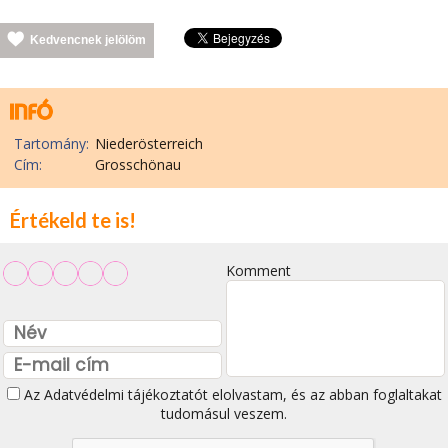
Kedvencnek jelölöm
Tartomány:
Niederösterreich
Cím:
Grosschönau
Értékeld te is!
Komment
Az
Adatvédelmi tájékoztatót
elolvastam, és az abban foglaltakat
tudomásul veszem.