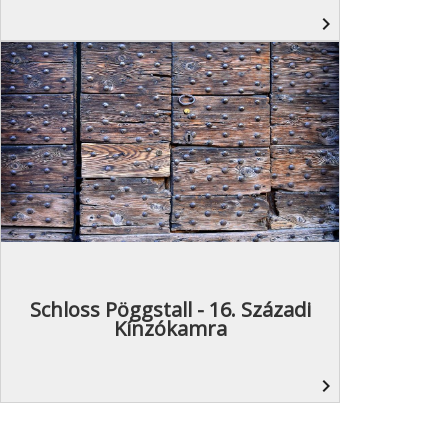
navigate_next
Schloss Pöggstall - 16. Századi
Kínzókamra
navigate_next