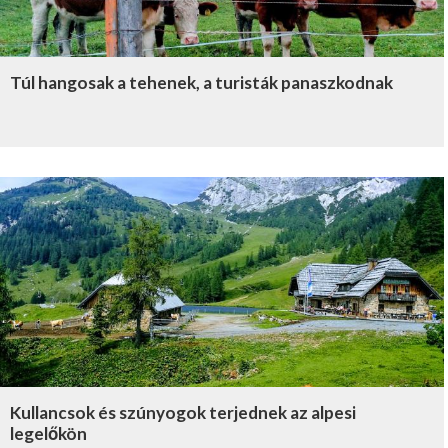
Túl hangosak a tehenek, a turisták panaszkodnak
Kullancsok és szúnyogok terjednek az alpesi
legelőkön