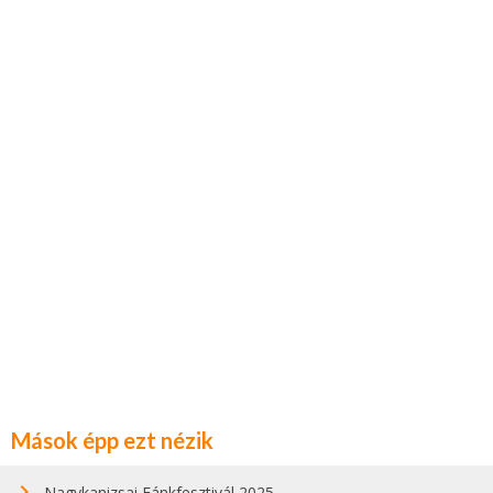
Mások épp ezt nézik
Nagykanizsai Fánkfesztivál 2025