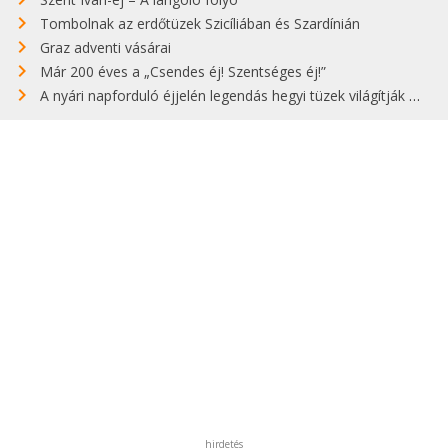
Tombolnak az erdőtüzek Szicíliában és Szardínián
Graz adventi vásárai
Már 200 éves a „Csendes éj! Szentséges éj!”
A nyári napforduló éjjelén legendás hegyi tüzek világítják meg Zugspitzét
hirdetés