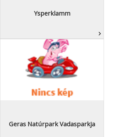
Ysperklamm
navigate_next
Geras Natúrpark Vadasparkja