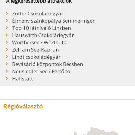
A legkeresettebb attrakciók
Zotter Csokoládégyár
Élmény szánkópálya Semmeringen
Top 10 látnivaló Linzben
Hauswirth Csokoládégyár
Wörthersee / Wörthi-tó
Zell am See-Kaprun
Lindt csokoládégyár
Bevásárló központok Bécsben
Neusiedler See / Fertő tó
Hallstatt
Régióválasztó