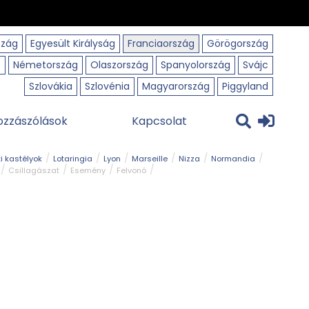
szág
Egyesült Királyság
Franciaország
Görögország
o
Németország
Olaszország
Spanyolország
Svájc
Szlovákia
Szlovénia
Magyarország
Piggyland
ozzászólások
Kapcsolat
i kastélyok
Lotaringia
Lyon
Marseille
Nizza
Normandia
Csillagászat
Esemény
Felvonó
r
Panorámaút
Park és kert
Római emlék
Szabadidőpark