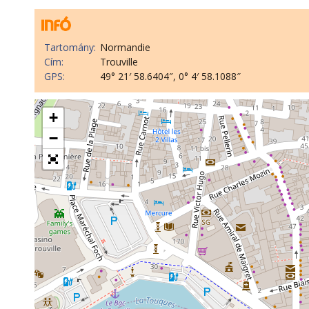
Tartomány:
Normandie
Cím:
Trouville
GPS:
49° 21′ 58.6404″, 0° 4′ 58.1088″
+
−