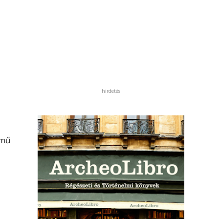
hirdetés
ímű