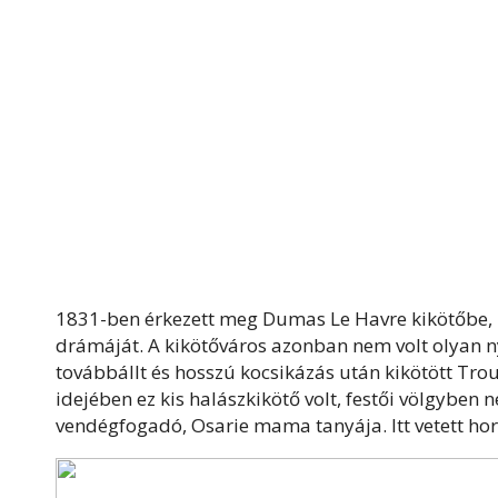
1831-ben érkezett meg Dumas Le Havre kikötőbe, ho
drámáját. A kikötőváros azonban nem volt olyan ny
továbbállt és hosszú kocsikázás után kikötött Tr
idejében ez kis halászkikötő volt, festői völgybe
vendégfogadó, Osarie mama tanyája. Itt vetett hor