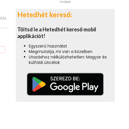
hirdetés
Hetedhét kereső:
tás
Töltsd le a Hetedhét kereső mobil
applikációt!
Egyszerű használat
Megmutatja, mi van a közelben
Utazáshoz nélkülözhetetlen: Magyar és
külföldi úticélok