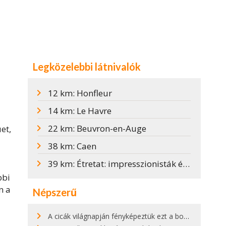
Legközelebbi látnivalók
12 km: Honfleur
14 km: Le Havre
22 km: Beuvron-en-Auge
et,
38 km: Caen
39 km: Étretat: impresszionisták és Arsène Lupin
bbi
n a
Népszerű
A cicák világnapján fényképeztük ezt a bokor alatt hűsölő cicát Kisorosziban