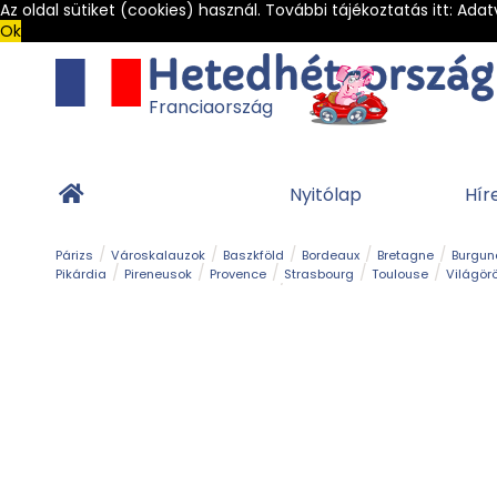
Az oldal sütiket (cookies) használ. További tájékoztatás itt:
Adat
Ok
Franciaország
Nyitólap
Hír
Párizs
Városkalauzok
Baszkföld
Bordeaux
Bretagne
Burgun
Pikárdia
Pireneusok
Provence
Strasbourg
Toulouse
Világör
Franciaország Legszebb Városkái
Gleccser
Hegy és csúcs
Kalandpark
Kerékpár
Kilá
Sziget
Szirt és fok
Szurdok
Tavak
Templom és kolostor
Teng