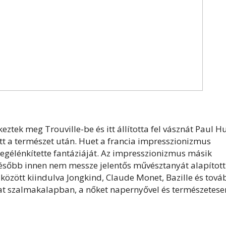
ek meg Trouville-be és itt állította fel vásznát Paul Hu
ett a természet után. Huet a francia impresszionizmus
egélénkítette fantáziáját. Az impresszionizmus másik
ésőbb innen nem messze jelentős művésztanyát alapított
özött kiindulva Jongkind, Claude Monet, Bazille és tová
kat szalmakalapban, a nőket napernyővel és természetese