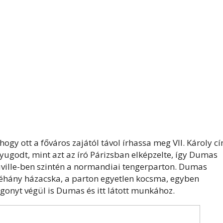
gy ott a főváros zajától távol írhassa meg VII. Károly c
ugodt, mint azt az író Párizsban elképzelte, így Dumas
ouville-ben szintén a normandiai tengerparton. Dumas
n néhány házacska, a parton egyetlen kocsma, egyben
gonyt végül is Dumas és itt látott munkához.