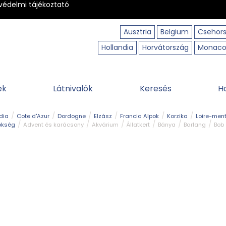
védelmi tájékoztató
Ausztria
Belgium
Csehor
Hollandia
Horvátország
Monac
ek
Látnivalók
Keresés
H
dia
Cote d'Azur
Dordogne
Elzász
Francia Alpok
Korzika
Loire-ment
ökség
Advent és karácsony
Akvárium
Állatkert
Bánya
Barlang
Bob
tó
Közlekedés
Legjobb & legszebb
Magyar kapcsolat
Múzeum
Ősko
erpart
Természeti park
Túra
Vár és kastély
Vidámpark