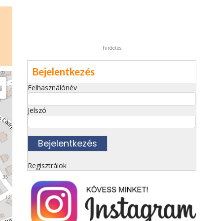
hirdetés
Bejelentkezés
Felhasználónév
Jelszó
Regisztrálok