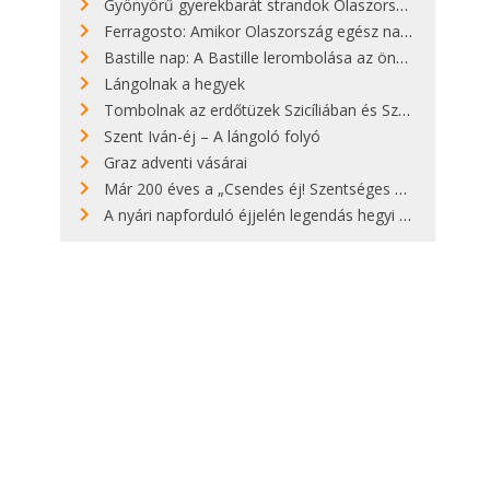
Gyönyörű gyerekbarát strandok Olaszországban - megmutatjuk a 15 legjobbat
Ferragosto: Amikor Olaszország egész nap nyaral
Bastille nap: A Bastille lerombolása az önkényuralom végét jelentette
Lángolnak a hegyek
Tombolnak az erdőtüzek Szicíliában és Szardínián
Szent Iván-éj – A lángoló folyó
Graz adventi vásárai
Már 200 éves a „Csendes éj! Szentséges éj!”
A nyári napforduló éjjelén legendás hegyi tüzek világítják meg Zugspitzét