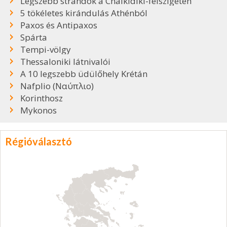
Legszebb strandok a Chalkidiki-félszigeten
5 tökéletes kirándulás Athénból
Paxos és Antipaxos
Spárta
Tempi-völgy
Thessaloniki látnivalói
A 10 legszebb üdülőhely Krétán
Nafplio (Ναύπλιο)
Korinthosz
Mykonos
Régióválasztó