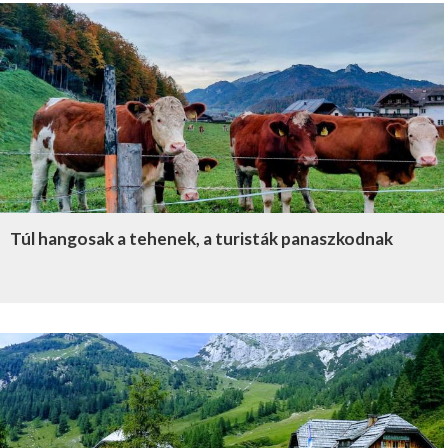
Túl hangosak a tehenek, a turisták panaszkodnak