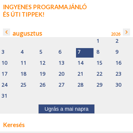
INGYENES PROGRAMAJÁNLÓ
ÉS ÚTI TIPPEK!
navigate_before
navigate_next
augusztus
2026
1
2
3
4
5
6
7
8
9
10
11
12
13
14
15
16
17
18
19
20
21
22
23
24
25
26
27
28
29
30
31
Ugrás a mai napra
Keresés