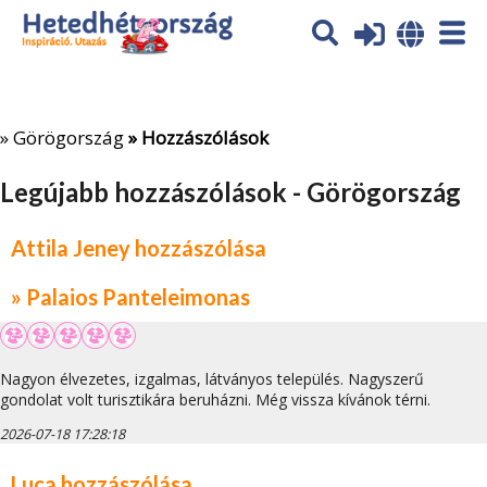
Az oldal sütiket (cookies) használ. További tájékoztatás itt:
Adatvédelmi tájékoztató
Ok
»
Görögország
» Hozzászólások
Legújabb hozzászólások - Görögország
Attila Jeney hozzászólása
» Palaios Panteleimonas
Nagyon élvezetes, izgalmas, látványos település. Nagyszerű
gondolat volt turisztikára beruházni. Még vissza kívánok térni.
2026-07-18 17:28:18
Luca hozzászólása