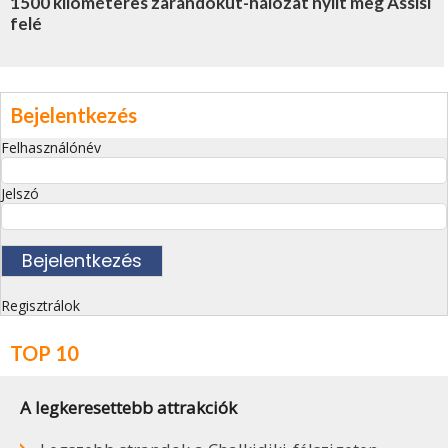
1500 kilométeres zarándokút-hálózat nyílt meg Assisi
felé
Bejelentkezés
Felhasználónév
Jelszó
Regisztrálok
TOP 10
A legkeresettebb attrakciók