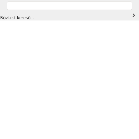
navigate_next
Bővített kereső…