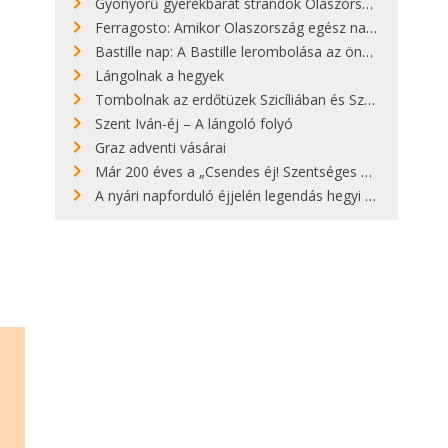
Gyönyörű gyerekbarát strandok Olaszországban - megmutatjuk a 15 legjobbat
Ferragosto: Amikor Olaszország egész nap nyaral
Bastille nap: A Bastille lerombolása az önkényuralom végét jelentette
Lángolnak a hegyek
Tombolnak az erdőtüzek Szicíliában és Szardínián
Szent Iván-éj – A lángoló folyó
Graz adventi vásárai
Már 200 éves a „Csendes éj! Szentséges éj!”
A nyári napforduló éjjelén legendás hegyi tüzek világítják meg Zugspitzét