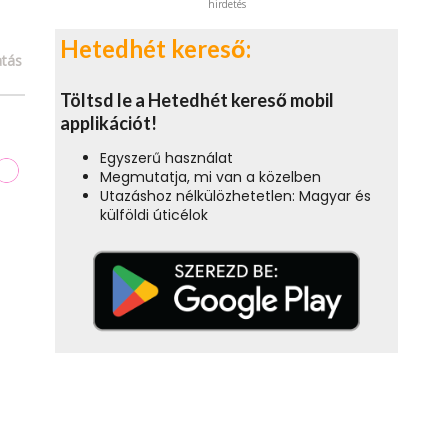
hirdetés
Hetedhét kereső:
tás
Töltsd le a Hetedhét kereső mobil
applikációt!
Egyszerű használat
Megmutatja, mi van a közelben
Utazáshoz nélkülözhetetlen: Magyar és
külföldi úticélok