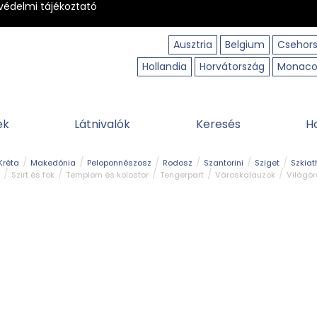
védelmi tájékoztató
Ausztria
Belgium
Csehor
Hollandia
Horvátország
Monac
ek
Látnivalók
Keresés
H
Kréta
Makedónia
Peloponnészosz
Rodosz
Szantorini
Sziget
Szkiat
Szirt és fok
Templom és kolostor
Tengerpart
Városkalauzok
Világö