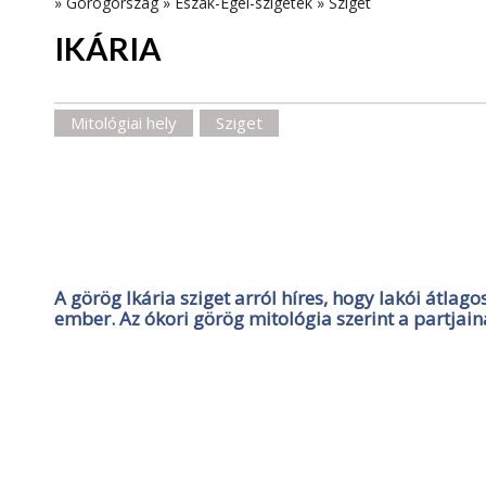
»
Görögország
»
Észak-Égei-szigetek
»
Sziget
IKÁRIA
Mitológiai hely
Sziget
A görög Ikária sziget arról híres, hogy lakói átlag
ember. Az ókori görög mitológia szerint a partjainá