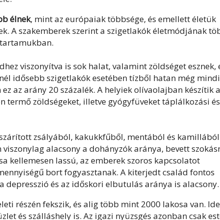
bb élnek
, mint az európaiak többsége, és emellett életük
k. A szakemberek szerint a szigetlakók életmódjának tö
ettartamukban.
ez viszonyítva is sok halat, valamint zöldséget esznek, 
vnél idősebb szigetlakók esetében tízből hatan még mind
ez az arány 20 százalék. A helyiek olívaolajban készítik 
n termő zöldségeket, illetve gyógyfüveket táplálkozási és
 szárított zsályából, kakukkfűből, mentából és kamillából
ián viszonylag alacsony a dohányzók aránya, bevett szoká
usa kellemesen lassú, az emberek szoros kapcsolatot
mennyiségű bort fogyasztanak. A kiterjedt család fontos
 a depresszió és az időskori elbutulás aránya is alacsony.
eleti részén fekszik, és alig több mint 2000 lakosa van. Ide
üzlet és szálláshely is. Az igazi nyüzsgés azonban csak es