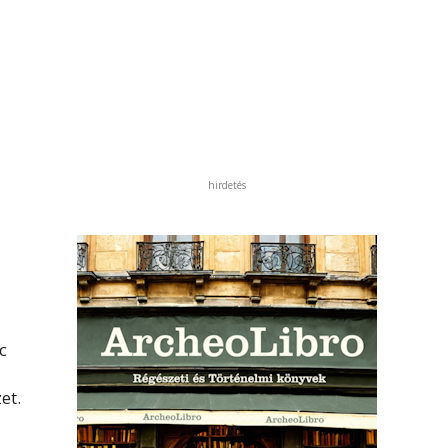
hirdetés
c
et.