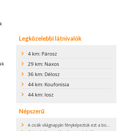
k
Legközelebbi látnivalók
4 km: Párosz
ak
29 km: Naxos
36 km: Délosz
44 km: Koufonisia
44 km: Iosz
Népszerű
A cicák világnapján fényképeztük ezt a bokor alatt hűsölő cicát Kisorosziban