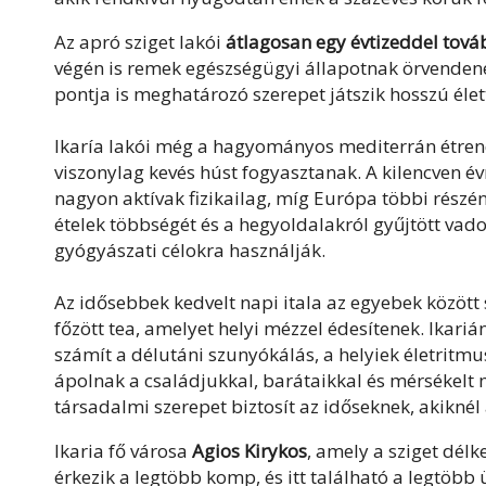
Az apró sziget lakói
átlagosan egy évtizeddel tová
végén is remek egészségügyi állapotnak örvendene
pontja is meghatározó szerepet játszik hosszú él
Ikaría lakói még a hagyományos mediterrán étrendh
viszonylag kevés húst fogyasztanak. A kilencven é
nagyon aktívak fizikailag, míg Európa többi részén 
ételek többségét és a hegyoldalakról gyűjtött vado
gyógyászati célokra használják.
Az idősebbek kedvelt napi itala az egyebek között
főzött tea, amelyet helyi mézzel édesítenek. Ikar
számít a délutáni szunyókálás, a helyiek életritm
ápolnak a családjukkal, barátaikkal és mérsékelt 
társadalmi szerepet biztosít az időseknek, akiknél
Ikaria fő városa
Agios Kirykos
, amely a sziget délk
érkezik a legtöbb komp, és itt található a legtöbb 