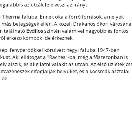
galábbis az utcák felé veszi az irányt.
i
Therma
faluba. Ennek oka a forró források, amelyek
és más betegségek ellen. A közeli Drakanos ókori városána
én található
Evdilos
szintén valamivel nagyobb és fontos
ról érkező kompok ide érkeznek.
zép, fenyőerdőkkel körülvett hegyi faluba 1947-ben
kust. Aki ellátogat a "Raches"-ba, még a főszezonban is
 alszik, és alig látni valakit az utcán. Az első üzletek cs
z utcazenészek elfoglalják helyüket, és a kocsmák asztalai
 be.