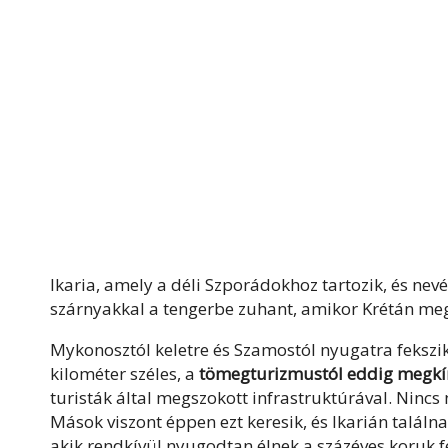
Ikaria, amely a déli Szporádokhoz tartozik, és nevé
szárnyakkal a tengerbe zuhant, amikor Krétán meg
Mykonosztól keletre és Szamostól nyugatra fekszik.
kilométer széles, a
tömegturizmustól eddig megkí
turisták által megszokott infrastruktúrával. Nincs
Mások viszont éppen ezt keresik, és Ikarián talál
akik rendkívül nyugodtan élnek a százéves koruk f