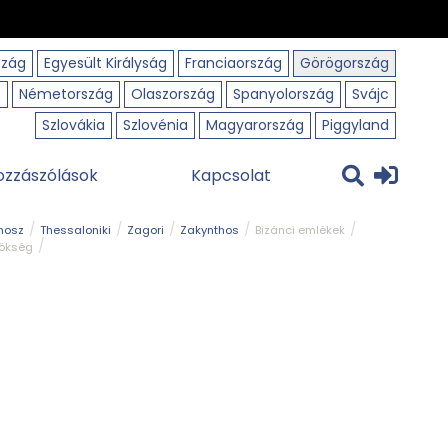
szág
Egyesült Királyság
Franciaország
Görögország
o
Németország
Olaszország
Spanyolország
Svájc
Szlovákia
Szlovénia
Magyarország
Piggyland
ozzászólások
Kapcsolat
hosz
Thessaloniki
Zagori
Zakynthos
Bizánci emlékek
rökség