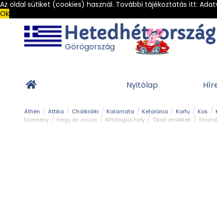
Az oldal sütiket (cookies) használ. További tájékoztatás itt:
Adat
Ok
Görögország
Nyitólap
Hír
Athén
Attika
Chalkidiki
Kalamata
Kefalónia
Korfu
Kos
Esemény
Hegy és csúcs
Mitológiai hely
Ókori emlékek
Strand