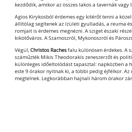
kezdődik, amikor az összes lakos a tavernák vagy le
Agios Kirykosból érdemes egy kitérőt tenni a közel
állítólag segítenek az ízületi gyulladás, a reuma 
romjait is érdemes megnézni. A sziget északi rész
kikötőváros. A Szamoszról, Mykonoszról és Párosz
Végül,
Christos Raches
falu különösen érdekes. A s
száműzték Mikis Theodorakis zeneszerzőt és politi
különleges időeltolódást tapasztal: napközben a hely
este 9 órakor nyitnak ki, a többi pedig éjfélkor. A
megtelnek. Legkorábban hajnali három órakor zár