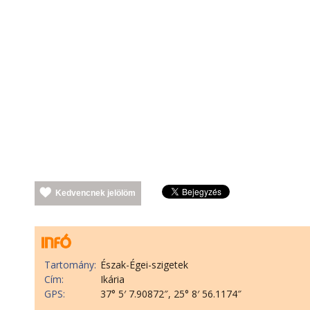
Kedvencnek jelölöm
Tartomány:
Észak-Égei-szigetek
Cím:
Ikária
GPS:
37° 5′ 7.90872″, 25° 8′ 56.1174″