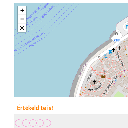
+
−
Értékeld te is!