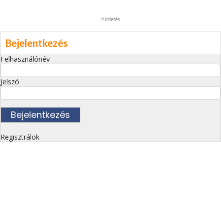
hirdetés
Bejelentkezés
Felhasználónév
Jelszó
Regisztrálok