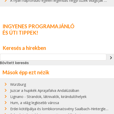
A nyári napforduló éjjelén legendás hegyi tüzek világítják meg Zugspitzét
INGYENES PROGRAMAJÁNLÓ
ÉS ÚTI TIPPEK!
Keresés a hírekben
navigate_next
Bővített keresés
Mások épp ezt nézik
Würzburg
Juzcar a hupikék Aprajafalva Andalúziában
Lignano - Strandok, látnivalók, kirándulóhelyek
Hum, a világ legkisebb városa
Erdei kötélpálya és lombkoronaösvény Saalbach-Hinterglemmben