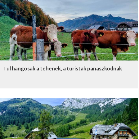
Túl hangosak a tehenek, a turisták panaszkodnak