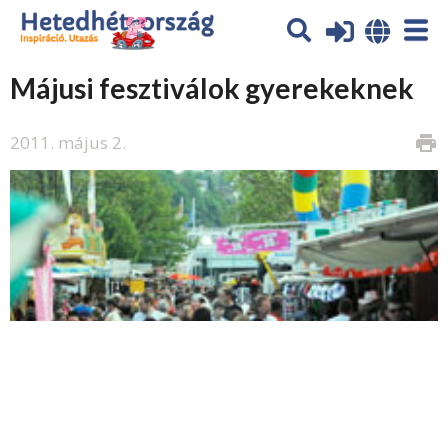
Májusi fesztiválok gyerekeknek
2011. május 2.
print