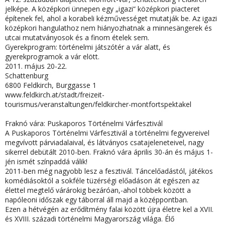
jelképe. A középkori ünnepen egy „igazi“ középkori piacteret
építenek fel, ahol a korabeli kézművességet mutatják be. Az igazi
középkori hangulathoz nem hiányozhatnak a minnesängerek és
utcai mutatványosok és a finom ételek sem.
Gyerekprogram: történelmi játszótér a vár alatt, és
gyerekprogramok a vár elött.
2011. május 20-22.
Schattenburg
6800 Feldkirch, Burggasse 1
www.feldkirch.at/stadt/freizeit-
tourismus/veranstaltungen/feldkircher-montfortspektakel
Fraknó vára: Puskaporos Történelmi Várfesztivál
A Puskaporos Történelmi Várfesztivál a történelmi fegyvereivel
megvívott párviadalaival, és látványos csatajeleneteivel, nagy
sikerrel debütált 2010-ben. Fraknó vára április 30-án és május 1-
jén ismét színpaddá válik!
2011-ben még nagyobb lesz a fesztivál. Táncelőadástól, játékos
komédiásoktól a sokféle tüzérségi előadáson át egészen az
élettel megtelő várárokig bezáróan,-ahol többek között a
napóleoni időszak egy táborral áll majd a középpontban.
Ezen a hétvégén az erődítmény falai között újra életre kel a XVII.
és XVIII. századi történelmi Magyarország világa. Élő