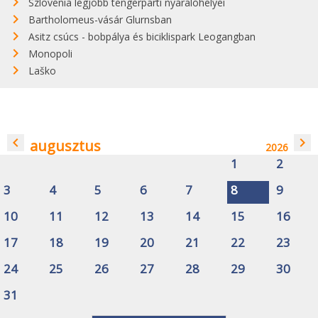
Szlovénia legjobb tengerparti nyaralóhelyei
Bartholomeus-vásár Glurnsban
Asitz csúcs - bobpálya és biciklispark Leogangban
Monopoli
Laško
navigate_before
navigate_next
augusztus
2026
1
2
3
4
5
6
7
8
9
10
11
12
13
14
15
16
17
18
19
20
21
22
23
24
25
26
27
28
29
30
31