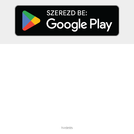
hirdetés