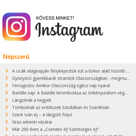
Népszerű
A cicák világnapján fényképeztük ezt a bokor alatt hűsölő cicát Kisorosziban
Gyönyörű gyerekbarát strandok Olaszországban - megmutatjuk a 15 legjobbat
Ferragosto: Amikor Olaszország egész nap nyaral
Bastille nap: A Bastille lerombolása az önkényuralom végét jelentette
Lángolnak a hegyek
Tombolnak az erdőtüzek Szicíliában és Szardínián
Szent Iván-éj – A lángoló folyó
Graz adventi vásárai
Már 200 éves a „Csendes éj! Szentséges éj!”