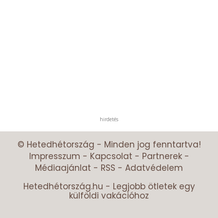
hirdetés
© Hetedhétország - Minden jog fenntartva!
Impresszum
-
Kapcsolat
-
Partnerek
-
Médiaajánlat
-
RSS
-
Adatvédelem
Hetedhétország.hu - Legjobb ötletek egy
külföldi vakációhoz