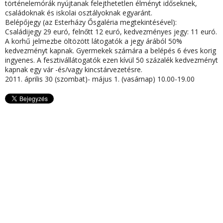
történelemórák nyújtanak felejthetetlen élményt időseknek,
családoknak és iskolai osztályoknak egyaránt.
Belépőjegy (az Esterházy Ősgaléria megtekintésével):
Családijegy 29 euró, felnőtt 12 euró, kedvezményes jegy: 11 euró.
A korhű jelmezbe öltözött látogatók a jegy árából 50%
kedvezményt kapnak. Gyermekek számára a belépés 6 éves korig
ingyenes. A fesztivállátogatók ezen kívül 50 százalék kedvezményt
kapnak egy vár -és/vagy kincstárvezetésre.
2011. április 30 (szombat)- május 1. (vasárnap) 10.00-19.00