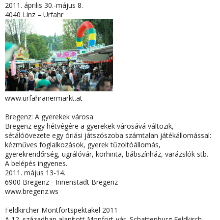
2011. április 30.-május 8.
4040 Linz – Urfahr
www.urfahranermarkt.at
Bregenz: A gyerekek városa
Bregenz egy hétvégére a gyerekek városává változik,
sétálóövezete egy óriási játszószoba számtalan játékállomással:
kézműves foglalkozások, gyerek tűzoltóállomás,
gyerekrendőrség, ugrálóvár, körhinta, bábszínház, varázslók stb.
A belépés ingyenes.
2011. május 13-14.
6900 Bregenz - Innenstadt Bregenz
www.bregenz.ws
Feldkircher Montfortspektakel 2011
A 12. században alapított Monfort-vár, Schattenburg Feldkirch