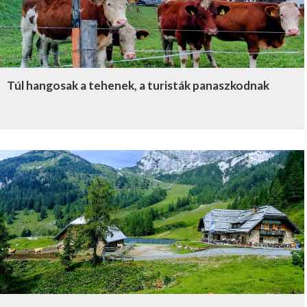
Túl hangosak a tehenek, a turisták panaszkodnak