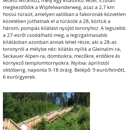
vezető létrához), mely egy kilátóhoz vezet. Ezután
megkezdődik a Wipfelwanderweg, azaz a 2,7 km
hossú túraút, amelyen valóban a fakoronák közvetlen
közelében juthatnak el a túrázók a 28, köztük a
három, pompás kilátást nyújtó toronyhoz. A legszebb
a 27-esről csodálható meg, a legizgalmasabb
kilátásban azonban annak lehet része, aki a 28-as
toronyról a mélybe néz: kilátás nyílik a Gleinalm-ra,
Seckauer Alpen-ra, dombokra, mezőkre, erdőkre és
környező templomtornyokra. Nyitva: áprilistól
októberig, naponta 9-18 óráig. Belépő: 9 euró/felnőtt,
6 euró/gyerek.