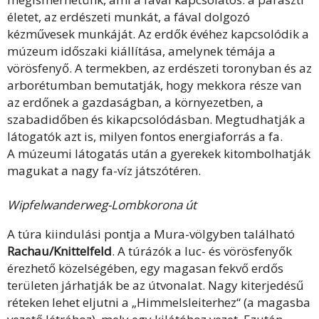
életet, az erdészeti munkát, a fával dolgozó
kézművesek munkáját. Az erdők évéhez kapcsolódik a
múzeum időszaki kiállítása, amelynek témája a
vörösfenyő. A termekben, az erdészeti toronyban és az
arborétumban bemutatják, hogy mekkora része van
az erdőnek a gazdaságban, a környezetben, a
szabadidőben és kikapcsolódásban. Megtudhatják a
látogatók azt is, milyen fontos energiaforrás a fa.
A múzeumi látogatás után a gyerekek kitombolhatják
magukat a nagy fa-víz játszótéren.
Wipfelwanderweg-Lombkorona út
A túra kiindulási pontja a Mura-völgyben található
Rachau/Knittelfeld
. A túrázók a luc- és vörösfenyők
érezhető közelségében, egy magasan fekvő erdős
területen járhatják be az útvonalat. Nagy kiterjedésű
réteken lehet eljutni a „Himmelsleiterhez“ (a magasba