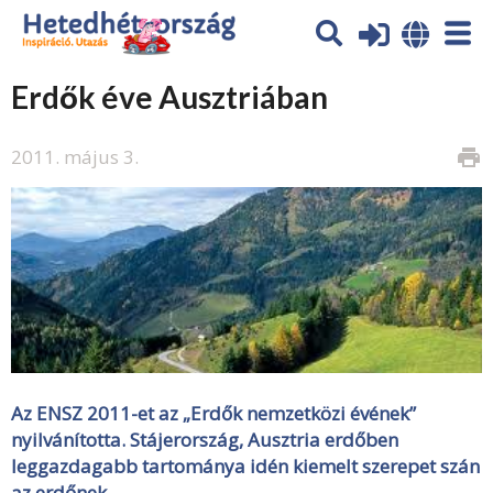
Erdők éve Ausztriában
2011. május 3.
print
Az ENSZ 2011-et az „Erdők nemzetközi évének”
nyilvánította. Stájerország, Ausztria erdőben
leggazdagabb tartománya idén kiemelt szerepet szán
az erdőnek.