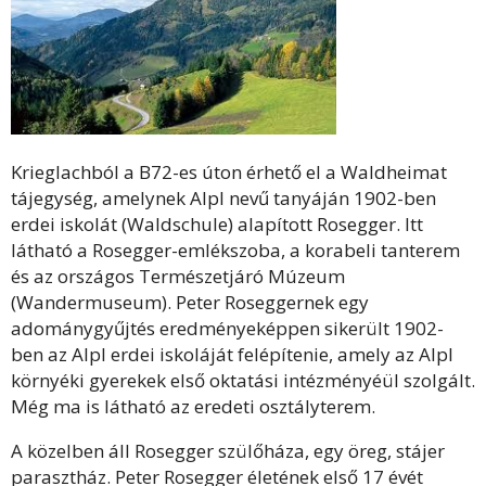
Krieglachból a B72-es úton érhető el a Waldheimat
tájegység, amelynek Alpl nevű tanyáján 1902-ben
erdei iskolát (Waldschule) alapított Rosegger. Itt
látható a Rosegger-emlékszoba, a korabeli tanterem
és az országos Természetjáró Múzeum
(Wandermuseum). Peter Roseggernek egy
adománygyűjtés eredményeképpen sikerült 1902-
ben az Alpl erdei iskoláját felépítenie, amely az Alpl
környéki gyerekek első oktatási intézményéül szolgált.
Még ma is látható az eredeti osztályterem.
A közelben áll Rosegger szülőháza, egy öreg, stájer
parasztház. Peter Rosegger életének első 17 évét