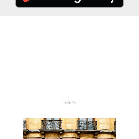
hirdetés