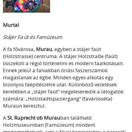
Murtal
Stájer Fa út és Famúzeum
A fa fővárosa,
Murau
, egyben a stájer faút
(Holzstrasse) centruma. A stájer Holzstraße (faút)
összeköti a régió történelmi és modern faalkotásait.
Ennek jeléül a falvakban óriási faszerszámok
magaslanak az égbe. Minden egyes alkotás egy
bizonyos faépítészetre utal. Különböző vezetések
keretében a „stájer faút“ megelevenedik a látogatók
számára: „Holzstadtspaziergang“ (favárosséta)
Muraun keresztül.
A
St. Ruprecht ob Murau
ban található
Holzmuseumban (Famúzeum) mindent
megismerhetünk, ami a fával kapcsolatos: a paraszti