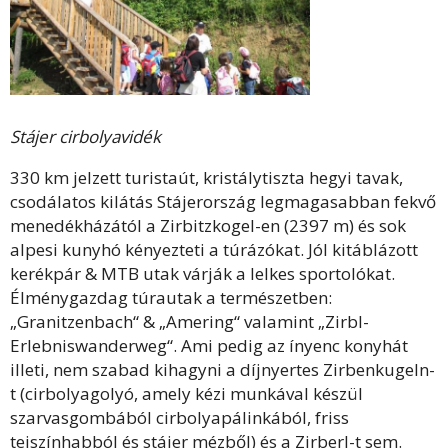
Stájer cirbolyavidék
330 km jelzett turistaút, kristálytiszta hegyi tavak,
csodálatos kilátás Stájerország legmagasabban fekvő
menedékházától a Zirbitzkogel-en (2397 m) és sok
alpesi kunyhó kényezteti a túrázókat. Jól kitáblázott
kerékpár & MTB utak várják a lelkes sportolókat.
Élménygazdag túrautak a természetben:
„Granitzenbach“ & „Amering“ valamint „Zirbl-
Erlebniswanderweg“. Ami pedig az ínyenc konyhát
illeti, nem szabad kihagyni a díjnyertes Zirbenkugeln-
t (cirbolyagolyó, amely kézi munkával készül
szarvasgombából cirbolyapálinkából, friss
tejszínhabból és stájer mézből) és a Zirberl-t sem.