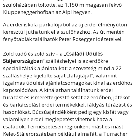
szülőházában töltötte, az 1.150 m magasan fekvő
Kluppeneggerhofban az Alpl hegyen.
Az erdei iskola parkolójából az új erdei élményúton
keresztül juthatunk el a szülőházhoz. Az út mentén
fenyőtáblák találhatók Peter Rosegger idézeteivel.
Zöld tüdő és zöld szív – a
„Családi Üdülés
Stájerországban”
szálláshelyei is az erdőkre
specializálták ajánlataikat: a szövetség mind a 22
szálláshelye kijelölte saját „fafajtáját”, valamint
izgalmas üdülési ajánlatcsomagokat kínál az erdőhöz
kapcsolódóan. A kínálatban találhatunk erdei
túrázást és ismeretterjesztő sétát az erdőben, játékot
és barkácsolást erdei termékekkel, fáklyás túrázást és
hasonlókat. Búcsúajándékként pedig egy kisfát vagy
valamilyen erdei meglepetést vihetnek haza a
családok. Természetesen régiónként mást és mást.
Kelet-Stájerországban például almafát, a Turracher