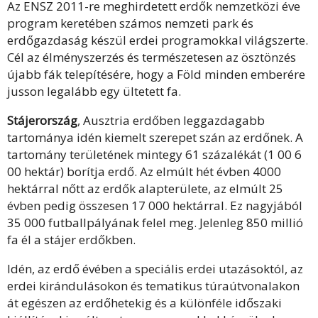
Az ENSZ 2011-re meghirdetett erdők nemzetközi éve
program keretében számos nemzeti park és
erdőgazdaság készül erdei programokkal világszerte.
Cél az élményszerzés és természetesen az ösztönzés
újabb fák telepítésére, hogy a Föld minden emberére
jusson legalább egy ültetett fa.
Stájerország
, Ausztria erdőben leggazdagabb
tartománya idén kiemelt szerepet szán az erdőnek. A
tartomány területének mintegy 61 százalékát (1 00 6
00 hektár) borítja erdő. Az elmúlt hét évben 4000
hektárral nőtt az erdők alapterülete, az elmúlt 25
évben pedig összesen 17 000 hektárral. Ez nagyjából
35 000 futballpályának felel meg. Jelenleg 850 millió
fa él a stájer erdőkben.
Idén, az erdő évében a speciális erdei utazásoktól, az
erdei kirándulásokon és tematikus túraútvonalakon
át egészen az erdőhetekig és a különféle időszaki