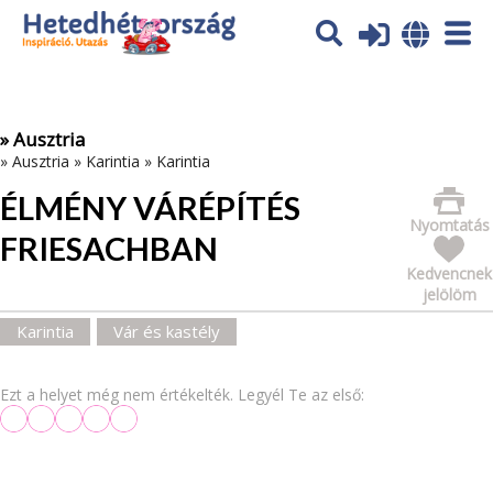
Az oldal sütiket (cookies) használ. További tájékoztatás itt:
Adatvédelmi tájékoztató
Ok
» Ausztria
»
Ausztria
»
Karintia
»
Karintia
ÉLMÉNY VÁRÉPÍTÉS
Nyomtatás
FRIESACHBAN
Kedvencnek
jelölöm
Karintia
Vár és kastély
Ezt a helyet még nem értékelték. Legyél Te az első: