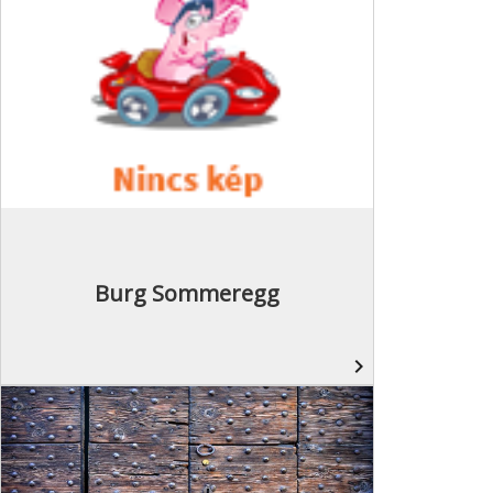
Burg Sommeregg
navigate_next