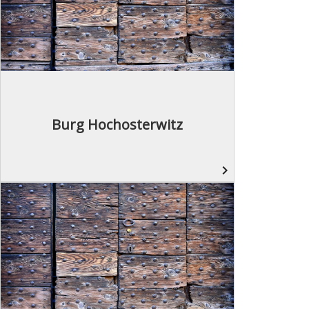
Burg Hochosterwitz
navigate_next