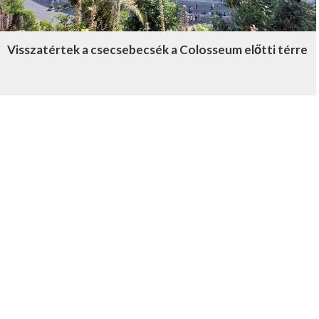
Visszatértek a csecsebecsék a Colosseum előtti térre