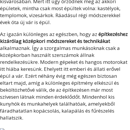
kisvárosában. Mert itt úgy őrződnek meg az akkori
épületek, mintha csak most épültek volna: kastélyok,
templomok, vizesárkok. Ráadásul régi módszerekkel
évek óta új vár is épül.
Az igazán különleges az egészben, hogy az
építkezéshez
kizárólag középkori módszereket és technikákat
alkalmaznak. Így a szorgalmas munkásoknak csak a
középkorban használt szerszámok állnak
rendelkezésükre. Modern gépeket és hangos motorokat
itt hiába keresünk. Ehelyett itt emberi és állati erővel
épül a vár. Ezért néhány évig még egészen biztosan
eltart majd, amíg a különleges építmény elkészül és
beköltözhetővé válik, de az építkezésen már most
szívesen látnak minden érdeklődőt. Mindenhol kis
kunyhók és munkahelyek találhatóak, amelyekből
fáradhatatlan kopácsolás, kalapálás és fűrészelés
hallatszik.