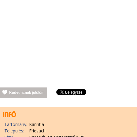
Kedvencnek jelölöm
Tartomány:
Karintia
Település:
Friesach