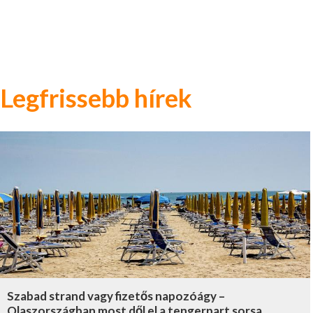
Legfrissebb hírek
Szabad strand vagy fizetős napozóágy –
Olaszországban most dől el a tengerpart sorsa