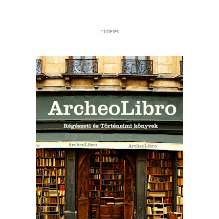
hirdetés