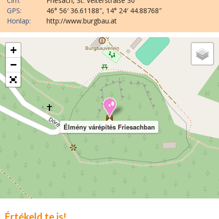
Cím:
Friesach, St. Veiterstraße 30
GPS:
46° 56′ 36.61188″, 14° 24′ 44.88768″
Honlap:
http://www.burgbau.at
+
−
Élmény várépítés Friesachban
Értékeld te is!