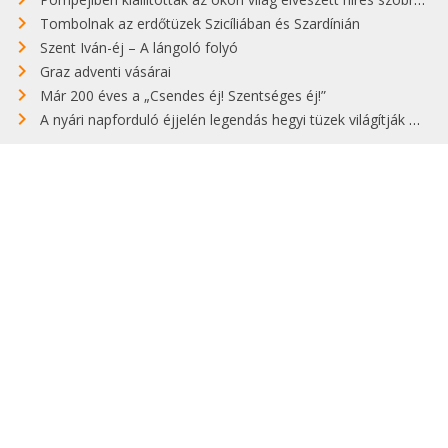
Tombolnak az erdőtüzek Szicíliában és Szardínián
Szent Iván-éj – A lángoló folyó
Graz adventi vásárai
Már 200 éves a „Csendes éj! Szentséges éj!”
A nyári napforduló éjjelén legendás hegyi tüzek világítják meg Zugspitzét