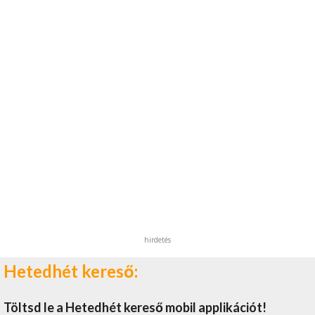
hirdetés
Hetedhét kereső:
Töltsd le a Hetedhét kereső mobil applikációt!