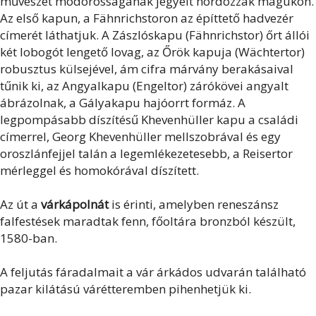
művészet modorosságának jegyeit hordozzák magukon.
Az első kapun, a Fähnrichstoron az építtető hadvezér
címerét láthatjuk. A Zászlóskapu (Fähnrichstor) őrt állói
két lobogót lengető lovag, az Őrök kapuja (Wächtertor)
robusztus külsejével, ám cifra márvány berakásaival
tűnik ki, az Angyalkapu (Engeltor) zárókövei angyalt
ábrázolnak, a Gályakapu hajóorrt formáz. A
legpompásabb díszítésű Khevenhüller kapu a családi
címerrel, Georg Khevenhüller mellszobrával és egy
oroszlánfejjel talán a legemlékezetesebb, a Reisertor
mérleggel és homokórával díszített.
Az út a
várkápolnát
is érinti, amelyben reneszánsz
falfestések maradtak fenn, főoltára bronzból készült,
1580-ban.
A feljutás fáradalmait a vár árkádos udvarán található
pazar kilátású várétteremben pihenhetjük ki.