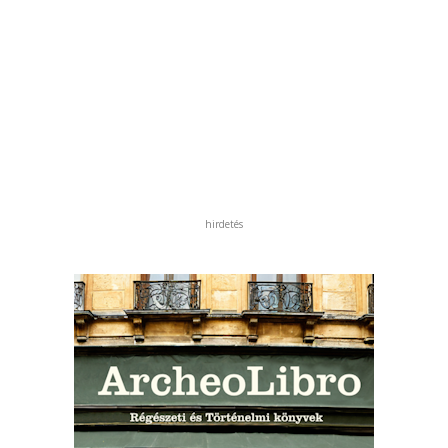
hirdetés