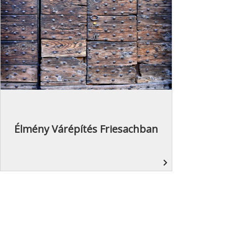
Élmény Várépítés Friesachban
navigate_next