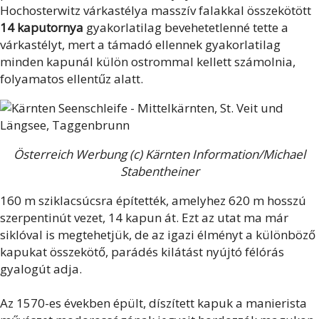
Hochosterwitz várkastélya masszív falakkal összekötött
14 kaputornya
gyakorlatilag bevehetetlenné tette a
várkastélyt, mert a támadó ellennek gyakorlatilag
minden kapunál külön ostrommal kellett számolnia,
folyamatos ellentűz alatt.
Österreich Werbung (c) Kärnten Information/Michael
Stabentheiner
160 m sziklacsúcsra építették, amelyhez 620 m hosszú
szerpentinút vezet, 14 kapun át. Ezt az utat ma már
siklóval is megtehetjük, de az igazi élményt a különböző
kapukat összekötő, parádés kilátást nyújtó félórás
gyalogút adja.
Az 1570-es években épült, díszített kapuk a manierista