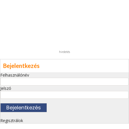
hirdetés
Bejelentkezés
Felhasználónév
Jelszó
Regisztrálok