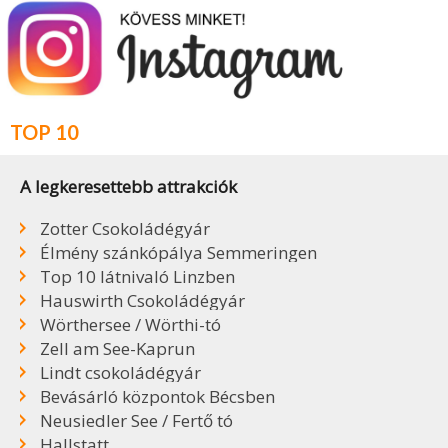
TOP 10
A legkeresettebb attrakciók
Zotter Csokoládégyár
Élmény szánkópálya Semmeringen
Top 10 látnivaló Linzben
Hauswirth Csokoládégyár
Wörthersee / Wörthi-tó
Zell am See-Kaprun
Lindt csokoládégyár
Bevásárló központok Bécsben
Neusiedler See / Fertő tó
Hallstatt