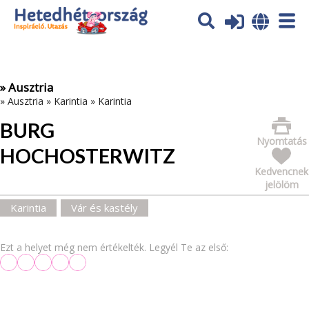
Az oldal sütiket (cookies) használ. További tájékoztatás itt:
Adatvédelmi tájékoztató
Ok
» Ausztria
»
Ausztria
»
Karintia
»
Karintia
BURG
Nyomtatás
HOCHOSTERWITZ
Kedvencnek
jelölöm
Karintia
Vár és kastély
Ezt a helyet még nem értékelték. Legyél Te az első: