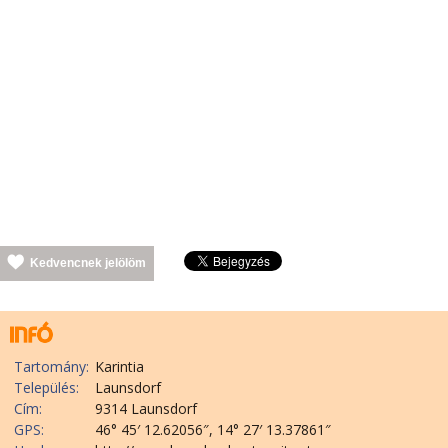
Kedvencnek jelölöm
Tartomány:
Karintia
Település:
Launsdorf
Cím:
9314 Launsdorf
GPS:
46° 45′ 12.62056″, 14° 27′ 13.37861″