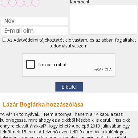
Komment
Az
Adatvédelmi tájékoztatót
elolvastam, és az abban foglaltakat
tudomásul veszem.
Lázár Boglárka hozzászólása
"A vár 14 tornyával..." Nem a tornyai, hanem a 14 kapuja teszi
különlegessé, mint ahogy ez a cikkből később ki is derül. Friss cikk
ennyire elavult árakkal? Hogy lehet? A belépő 2019 júliusában egy
felnőttnek 15 euro. A felvonó ezen felül 9 euro! Aki a különleges
felvonóval megy, az lemarad a kapukról, vagyis a főattrakcióról,