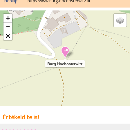
Honlap:
http://www.burg-hochosterwitz.at
+
−
Burg Hochosterwitz
Értékeld te is!