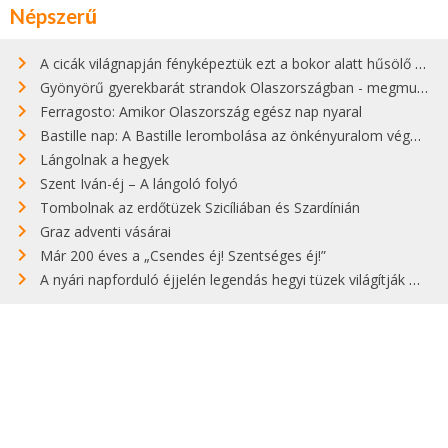
Népszerű
A cicák világnapján fényképeztük ezt a bokor alatt hűsölő cicát Kisorosziban
Gyönyörű gyerekbarát strandok Olaszországban - megmutatjuk a 15 legjobbat
Ferragosto: Amikor Olaszország egész nap nyaral
Bastille nap: A Bastille lerombolása az önkényuralom végét jelentette
Lángolnak a hegyek
Szent Iván-éj – A lángoló folyó
Tombolnak az erdőtüzek Szicíliában és Szardínián
Graz adventi vásárai
Már 200 éves a „Csendes éj! Szentséges éj!”
A nyári napforduló éjjelén legendás hegyi tüzek világítják meg Zugspitzét