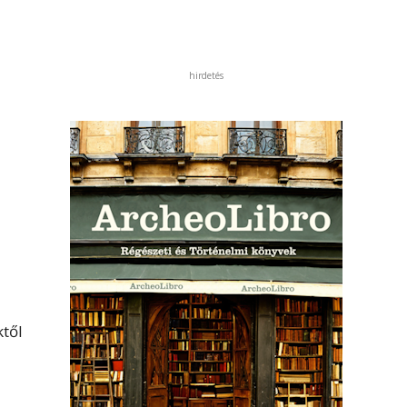
hirdetés
ktől