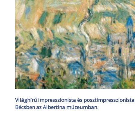
Világhírű impresszionista és posztimpresszionista f
Bécsben az Albertina múzeumban.