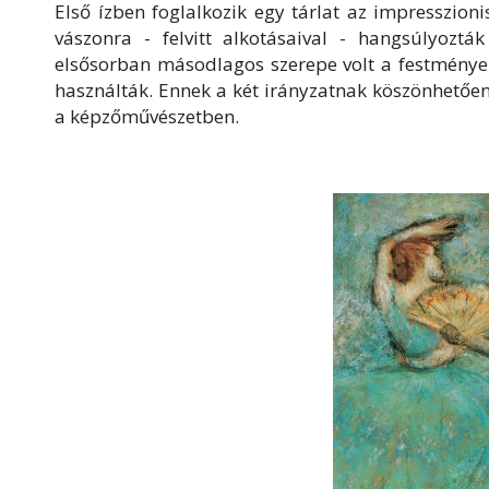
Első ízben foglalkozik egy tárlat az impresszio
vászonra - felvitt alkotásaival - hangsúlyozt
elsősorban másodlagos szerepe volt a festmények
használták. Ennek a két irányzatnak köszönhetőe
a képzőművészetben.