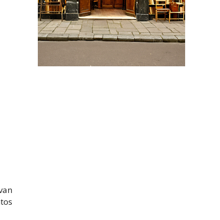
 van
ntos