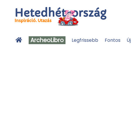
ArcheoLibro
Legfrissebb
Fontos
Ú