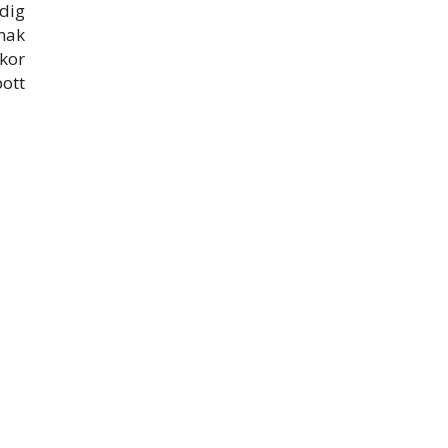
edig
nak
kor
pott