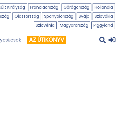
ült Királyság
Franciaország
Görögország
Hollandia
szág
Olaszország
Spanyolország
Svájc
Szlovákia
Szlovénia
Magyarország
Piggyland
AZ ÚTIKÖNYV
ycsúcsok