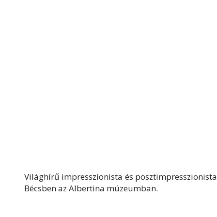
Világhírű impresszionista és posztimpresszionista f
Bécsben az Albertina múzeumban.