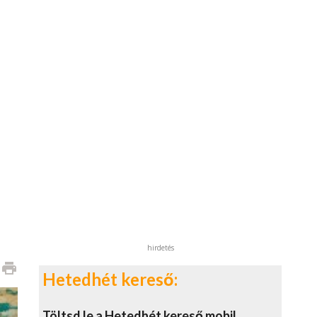
hirdetés
print
Hetedhét kereső:
Töltsd le a Hetedhét kereső mobil