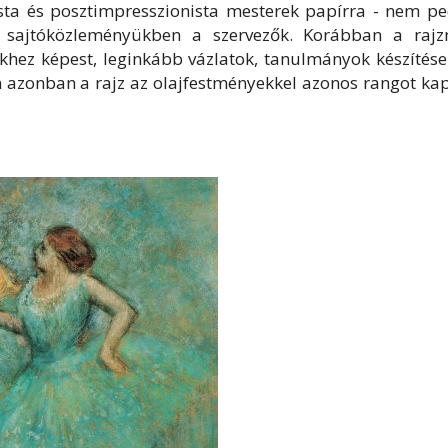
nista és posztimpresszionista mesterek papírra - nem p
ák sajtóközleményükben a szervezők. Korábban a rajz
hez képest, leginkább vázlatok, tanulmányok készítése
n azonban a rajz az olajfestményekkel azonos rangot ka