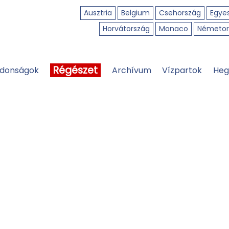
Ausztria
Belgium
Csehország
Egyes
Horvátország
Monaco
Németor
Régészet
jdonságok
Archívum
Vízpartok
Heg