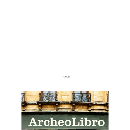
hirdetés