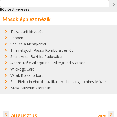
navigate_next
Bővített keresés
Mások épp ezt nézik
Tisza-parti kisvasút
Leoben
Senj és a Nehaj-erőd
Timmelsjoch-Passo Rombo alpesi út
Szent Antal Bazilika Padovában
Alpenstraße Zillergrund - Zillergrund Stausee
WildkogelCard
Várak Bolzano körül
San Pietro in Vincoli bazilika - Michealangelo híres Mózes szobra
MZM Museumszentrum
navigate_before
navigate_next
augusztus
2026