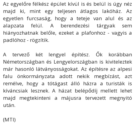
Az egyelőre félkész épület kívül is és belül is úgy néz
majd ki, mint egy teljesen átlagos lakóház. Az
egyetlen furcsaság, hogy a teteje van alul és az
alapzata felül. A berendezési tárgyak sem
hiányozhatnak belőle, ezeket a plafonhoz - vagyis a
padlóhoz - rögzítik.
A tervező két lengyel építész. Ők korábban
Németországban és Lengyelországban is kiviteleztek
már hasonló látványosságokat. Az építésre az alpesi
falu önkormányzata adott nekik megbízást, azt
remélve, hogy a tótágast álló házra a turisták is
kíváncsiak lesznek. A házat belépődíj mellett lehet
majd megtekinteni a májusra tervezett megnyitó
után.
(MTI)