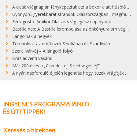
A cicák világnapján fényképeztük ezt a bokor alatt hűsölő cicát Kisorosziban
Gyönyörű gyerekbarát strandok Olaszországban - megmutatjuk a 15 legjobbat
Ferragosto: Amikor Olaszország egész nap nyaral
Bastille nap: A Bastille lerombolása az önkényuralom végét jelentette
Lángolnak a hegyek
Tombolnak az erdőtüzek Szicíliában és Szardínián
Szent Iván-éj – A lángoló folyó
Graz adventi vásárai
Már 200 éves a „Csendes éj! Szentséges éj!”
A nyári napforduló éjjelén legendás hegyi tüzek világítják meg Zugspitzét
INGYENES PROGRAMAJÁNLÓ
ÉS ÚTI TIPPEK!
Keresés a hírekben