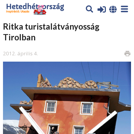
Ritka turistalátványosság
Tirolban
2012. április 4.
print