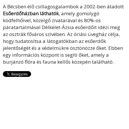
A Bécsben élő csillagosgalambok a 2002-ben átadott
Esőerdőházban láthatók
, amely gomolygó
ködfelhőivel, közelgő zivatarával és 80%-os
páratartalmával Délkelet-Ázsia esőerdőit idézi meg
az osztrák főváros szívében. Az óriási üvegház célja,
hogy tudatosítsa a látogatókban az esőerdők
jelentőségét és a védelmükre ösztönözze őket. Ebben
egy információs központ is segíti őket, amely a
burjánzó flóra és fauna kellős közepén található.