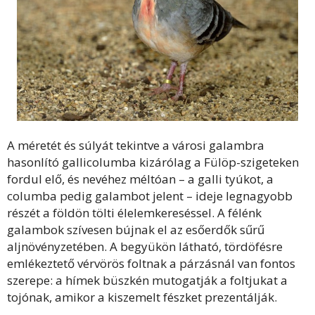
A méretét és súlyát tekintve a városi galambra
hasonlító gallicolumba kizárólag a Fülöp-szigeteken
fordul elő, és nevéhez méltóan – a galli tyúkot, a
columba pedig galambot jelent – ideje legnagyobb
részét a földön tölti élelemkereséssel. A félénk
galambok szívesen bújnak el az esőerdők sűrű
aljnövényzetében. A begyükön látható, tördöfésre
emlékeztető vérvörös foltnak a párzásnál van fontos
szerepe: a hímek büszkén mutogatják a foltjukat a
tojónak, amikor a kiszemelt fészket prezentálják.