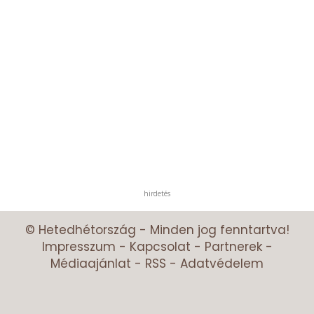
hirdetés
© Hetedhétország - Minden jog fenntartva!
Impresszum
-
Kapcsolat
-
Partnerek
-
Médiaajánlat
-
RSS
-
Adatvédelem