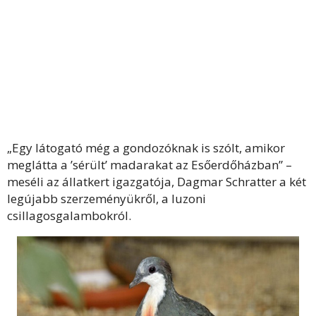
„Egy látogató még a gondozóknak is szólt, amikor
meglátta a ’sérült’ madarakat az Esőerdőházban” –
meséli az állatkert igazgatója, Dagmar Schratter a két
legújabb szerzeményükről, a luzoni
csillagosgalambokról.