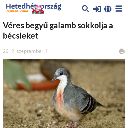
Véres begyű galamb sokkolja a
bécsieket
2012. szeptember 4.
print