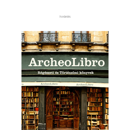
hirdetés