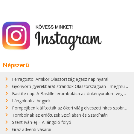
Népszerű
Ferragosto: Amikor Olaszország egész nap nyaral
Gyönyörű gyerekbarát strandok Olaszországban - megmutatjuk a 15 legjobbat
Bastille nap: A Bastille lerombolása az önkényuralom végét jelentette
Lángolnak a hegyek
Pompejiben kiállították az ókori világ elveszett híres szobrának másolatát
Tombolnak az erdőtüzek Szicíliában és Szardínián
Szent Iván-éj – A lángoló folyó
Graz adventi vásárai