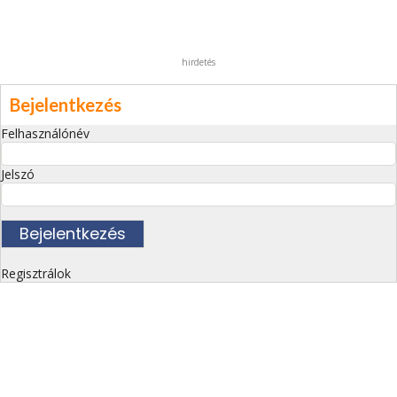
hirdetés
Bejelentkezés
Felhasználónév
Jelszó
Regisztrálok