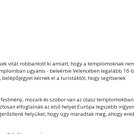
ek vitát robbantott ki amiatt, hogy a templomoknak ne
templomban ugyanis - beleértve Velencében legalább 16-
elépőjegyet kérnek el a turistáktól, hogy segítsenek
ű festmény, mozaik és szobor van az olasz templomokban
iztosan elfoglalnák az első helyet Európa legszebb ingye
gerősítené helyüket, hogy úgy maradtak meg, ahogy ered