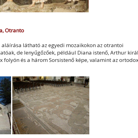
a, Otranto
 aláírása látható az egyedi mozaikokon az otrantoi
tóak, de lenyűgőzőek, például Diana istenő, Arthur királ
tüx folyón és a három Sorsistenő képe, valamint az ortodo