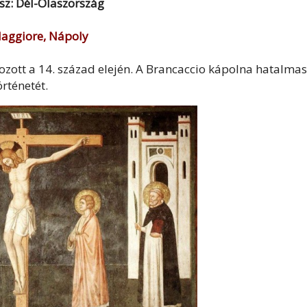
ész: Dél-Olaszország
 Maggiore, Nápoly
ozott a 14. század elején. A Brancaccio kápolna hatalmas
örténetét.