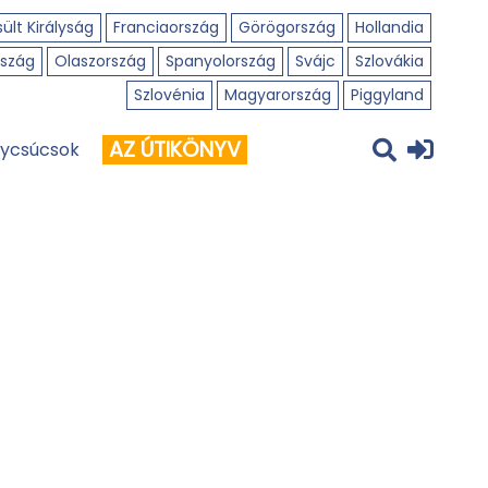
ült Királyság
Franciaország
Görögország
Hollandia
szág
Olaszország
Spanyolország
Svájc
Szlovákia
Szlovénia
Magyarország
Piggyland
AZ ÚTIKÖNYV
ycsúcsok