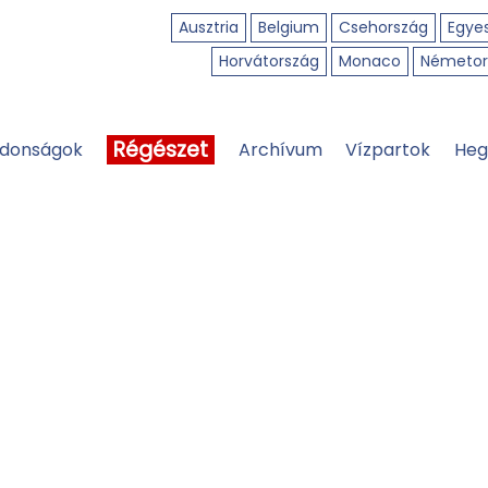
Ausztria
Belgium
Csehország
Egyes
Horvátország
Monaco
Németor
Régészet
jdonságok
Archívum
Vízpartok
Heg