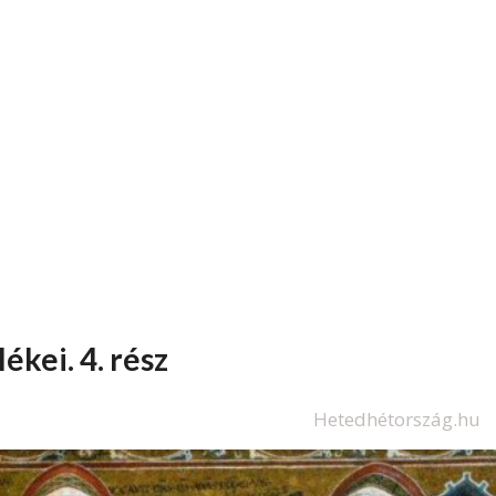
kei. 4. rész
Hetedhétország.hu