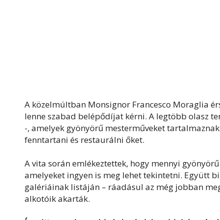
A közelmúltban Monsignor Francesco Moraglia érs
lenne szabad belépődíjat kérni. A legtöbb olasz 
-, amelyek gyönyörű mesterműveket tartalmaznak, b
fenntartani és restaurálni őket.
A vita során emlékeztettek, hogy mennyi gyönyör
amelyeket ingyen is meg lehet tekintetni. Együtt b
galériáinak listáján – ráadásul az még jobban me
alkotóik akarták.