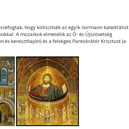
szefogtak, hogy kidíszítsék az egyik normann katedrálist
kkal. A mozaikok elmesélik az Ó- és Újszövetség
kon és kereszthajón) és a felséges Pantokrátór Krisztust (a