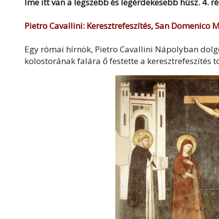
Íme itt van a legszebb és legérdekesebb húsz. 4. r
Pietro Cavallini: Keresztrefeszítés, San Domenico
Egy római hírnök, Pietro Cavallini Nápolyban dolg
kolostorának falára ő festette a keresztrefeszítés t