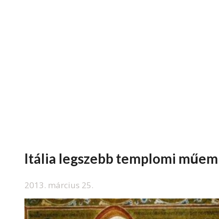
Itália legszebb templomi műemlé
2013. március 25.