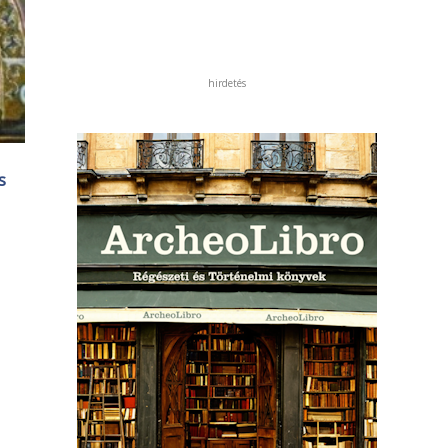
hirdetés
s