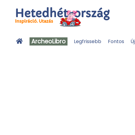
ArcheoLibro
Legfrissebb
Fontos
Ú