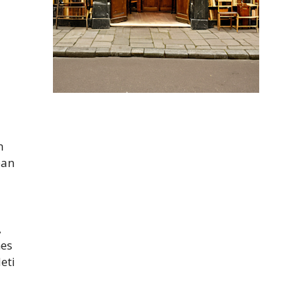
m
ban
,
nes
eti