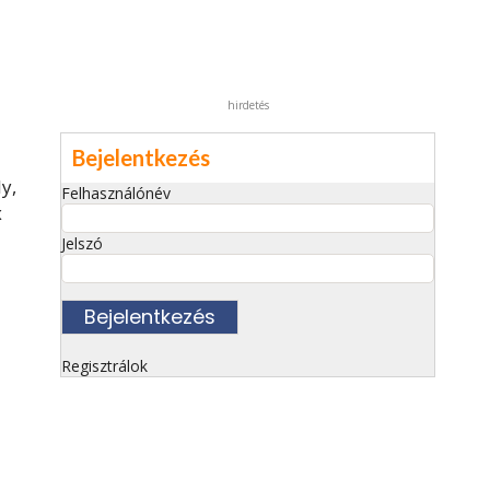
hirdetés
Bejelentkezés
y,
Felhasználónév
x
Jelszó
Regisztrálok