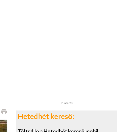
hirdetés
print
Hetedhét kereső:
Töltsd le a Hetedhét kereső mobil