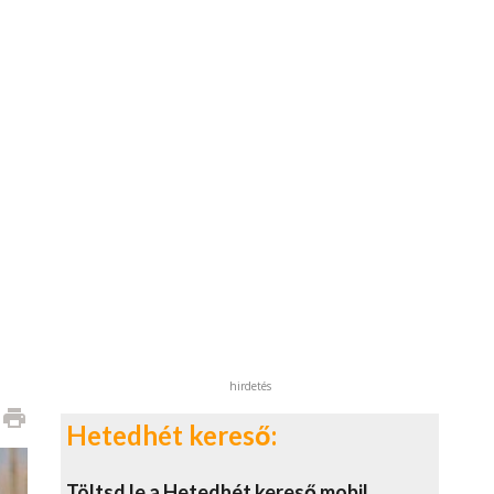
hirdetés
print
Hetedhét kereső:
Töltsd le a Hetedhét kereső mobil