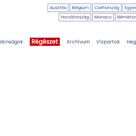
Ausztria
Belgium
Csehország
Egyes
Horvátország
Monaco
Németor
Régészet
jdonságok
Archívum
Vízpartok
Heg