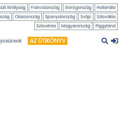
ült Királyság
Franciaország
Görögország
Hollandia
szág
Olaszország
Spanyolország
Svájc
Szlovákia
Szlovénia
Magyarország
Piggyland
AZ ÚTIKÖNYV
ycsúcsok