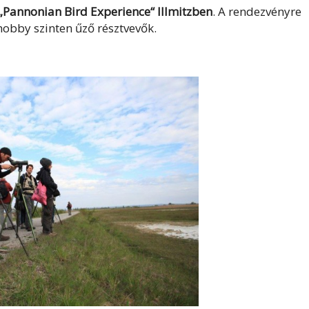
„Pannonian Bird Experience“
Illmitzben
. A rendezvényre
 hobby szinten űző résztvevők.