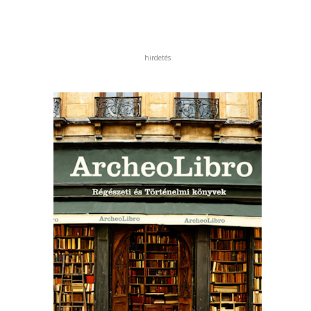
hirdetés