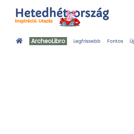
ArcheoLibro
Legfrissebb
Fontos
Ú