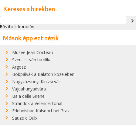
Keresés a hírekben
navigate_next
Bővített keresés
Mások épp ezt nézik
Musée Jean Cocteau
Szent István bazilika
Argosz
Bobpályák a Balaton közelében
Nagyvázsonyi Kinizsi vár
Vajdahunyadvára
Baia delle Sirene
Strandok a Velencei-tónál
Erlebnisbad Kalsdorf bei Graz
Sauze d'Oulx