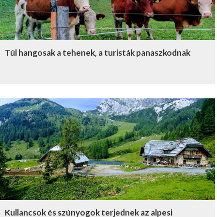
Túl hangosak a tehenek, a turisták panaszkodnak
Kullancsok és szúnyogok terjednek az alpesi