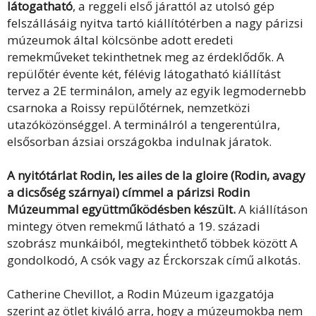
látogatható
, a reggeli első járattól az utolsó gép
felszállásáig nyitva tartó kiállítótérben a nagy párizsi
múzeumok által kölcsönbe adott eredeti
remekműveket tekinthetnek meg az érdeklődők. A
repülőtér évente két, félévig látogatható kiállítást
tervez a 2E terminálon, amely az egyik legmodernebb
csarnoka a Roissy repülőtérnek, nemzetközi
utazóközönséggel. A terminálról a tengerentúlra,
elsősorban ázsiai országokba indulnak járatok.
A nyitótárlat Rodin, les ailes de la gloire (Rodin, avagy
a dicsőség szárnyai) címmel a párizsi Rodin
Múzeummal együttműködésben készült.
A kiállításon
mintegy ötven remekmű látható a 19. századi
szobrász munkáiból, megtekinthető többek között A
gondolkodó, A csók vagy az Érckorszak című alkotás.
Catherine Chevillot, a Rodin Múzeum igazgatója
szerint az ötlet kiváló arra, hogy a múzeumokba nem