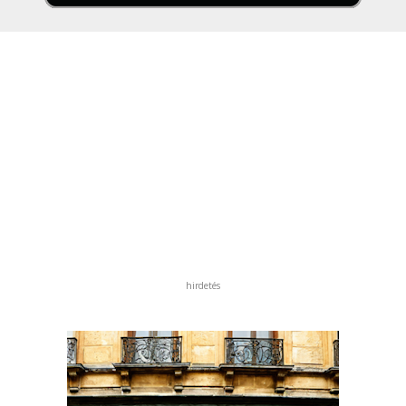
hirdetés