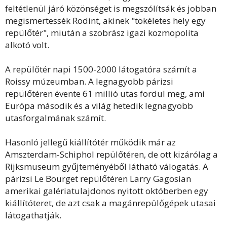
feltétlenül járó közönséget is megszólítsák és jobban
megismertessék Rodint, akinek "tökéletes hely egy
repülőtér", miután a szobrász igazi kozmopolita
alkotó volt.
A repülőtér napi 1500-2000 látogatóra számít a
Roissy múzeumban. A legnagyobb párizsi
repülőtéren évente 61 millió utas fordul meg, ami
Európa második és a világ hetedik legnagyobb
utasforgalmának számít.
Hasonló jellegű kiállítótér működik már az
Amszterdam-Schiphol repülőtéren, de ott kizárólag a
Rijksmuseum gyűjteményéből látható válogatás. A
párizsi Le Bourget repülőtéren Larry Gagosian
amerikai galériatulajdonos nyitott októberben egy
kiállítóteret, de azt csak a magánrepülőgépek utasai
látogathatják.