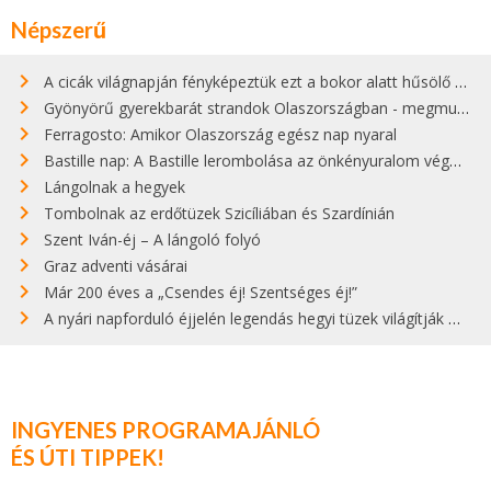
Népszerű
A cicák világnapján fényképeztük ezt a bokor alatt hűsölő cicát Kisorosziban
Gyönyörű gyerekbarát strandok Olaszországban - megmutatjuk a 15 legjobbat
Ferragosto: Amikor Olaszország egész nap nyaral
Bastille nap: A Bastille lerombolása az önkényuralom végét jelentette
Lángolnak a hegyek
Tombolnak az erdőtüzek Szicíliában és Szardínián
Szent Iván-éj – A lángoló folyó
Graz adventi vásárai
Már 200 éves a „Csendes éj! Szentséges éj!”
A nyári napforduló éjjelén legendás hegyi tüzek világítják meg Zugspitzét
INGYENES PROGRAMAJÁNLÓ
ÉS ÚTI TIPPEK!