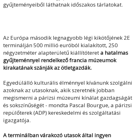
gyűjteményeiből láthatnak időszakos tárlatokat.
Az Európa második legnagyobb légi kikötőjének 2E
terminálján 500 millió euróból kialakított, 250
négyzetméter alapterületű kiállítóteret
a hatalmas
gyűjteménnyel rendelkező francia múzeumok
kirakatának szánják az ötletgazdák.
Egyedülálló kulturális élménnyel kívánunk szolgálni
azoknak az utasoknak, akik szeretnék jobban
megismerni a párizsi múzeumi kínálat gazdagságát
és sokszínűségét - mondta Pascal Bourgue, a párizsi
repülőterek (ADP) kereskedelmi és szolgáltatási
igazgatója.
A terminálban várakozó utasok által ingyen