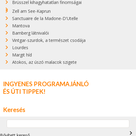
Brüsszel kihagyhatatlan finomságai
Zell am See-Kaprun
Sanctuaire de la Madone-D'Utelle
Mantova
Bamberg látnivalói
Vintgar-szurdok, a természet csodája
Lourdes
Margit híd
Atokos, az úszó malacok szigete
INGYENES PROGRAMAJÁNLÓ
ÉS ÚTI TIPPEK!
Keresés
navigate_next
Bővített kereső…