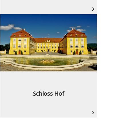
navigate_next
Schloss Hof
navigate_next