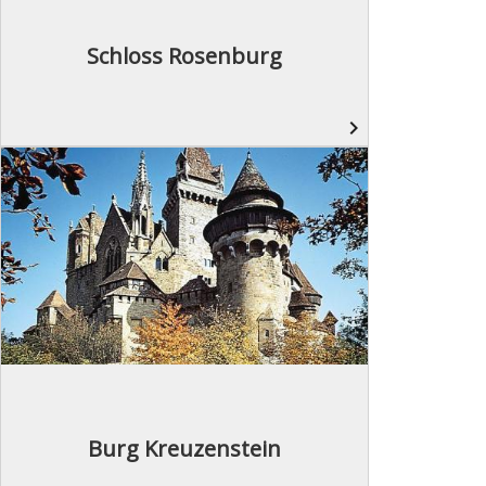
Schloss Rosenburg
navigate_next
Burg Kreuzenstein