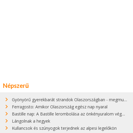
Népszerű
Gyönyörű gyerekbarát strandok Olaszországban - megmutatjuk a 15 legjobbat
Ferragosto: Amikor Olaszország egész nap nyaral
Bastille nap: A Bastille lerombolása az önkényuralom végét jelentette
Lángolnak a hegyek
Kullancsok és szúnyogok terjednek az alpesi legelőkön