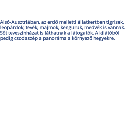
Alsó-Ausztriában, az erdő melletti állatkertben tigrisek,
leopárdok, tevék, majmok, kenguruk, medvék is vannak.
Sőt teveszínházat is láthatnak a látogatók. A kilátóból
pedig csodaszép a panoráma a környező hegyekre.