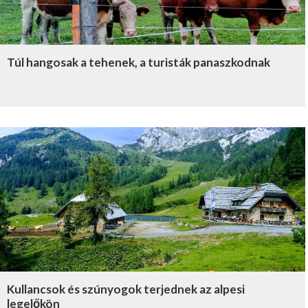
Túl hangosak a tehenek, a turisták panaszkodnak
Kullancsok és szúnyogok terjednek az alpesi
legelőkön