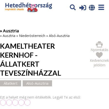
Az oldal sütiket (cookies) használ. További tájékoztatás itt:
Adatvédelmi tájékoztató
Ok
» Ausztria
»
Ausztria
»
Niederösterreich
»
Alsó-Ausztria
KAMELTHEATER
Nyomtatás
KERNHOF -
Kedvencnek
ÁLLATKERT
jelölöm
TEVESZÍNHÁZZAL
Állatkert
Alsó-Ausztria
Ezt a helyet még nem értékelték. Legyél Te az első: