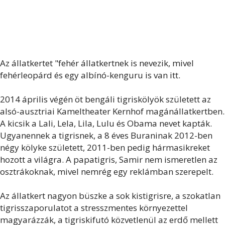
Az állatkertet "fehér állatkertnek is nevezik, mivel
fehérleopárd és egy albínó-kenguru is van itt.
2014 április végén öt bengáli tigriskölyök született az
alsó-ausztriai Kameltheater Kernhof magánállatkertben.
A kicsik a Lali, Lela, Lila, Lulu és Obama nevet kapták.
Ugyanennek a tigrisnek, a 8 éves Buraninak 2012-ben
négy kölyke született, 2011-ben pedig hármasikreket
hozott a világra. A papatigris, Samir nem ismeretlen az
osztrákoknak, mivel nemrég egy reklámban szerepelt.
Az állatkert nagyon büszke a sok kistigrisre, a szokatlan
tigrisszaporulatot a stresszmentes környezettel
magyarázzák, a tigriskifutó közvetlenül az erdő mellett