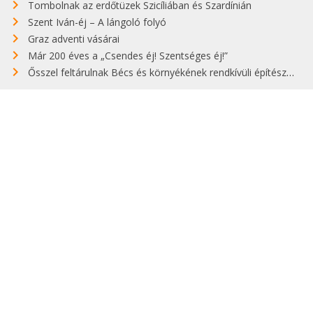
Tombolnak az erdőtüzek Szicíliában és Szardínián
Szent Iván-éj – A lángoló folyó
Graz adventi vásárai
Már 200 éves a „Csendes éj! Szentséges éj!”
Ősszel feltárulnak Bécs és környékének rendkívüli építészeti kincsei