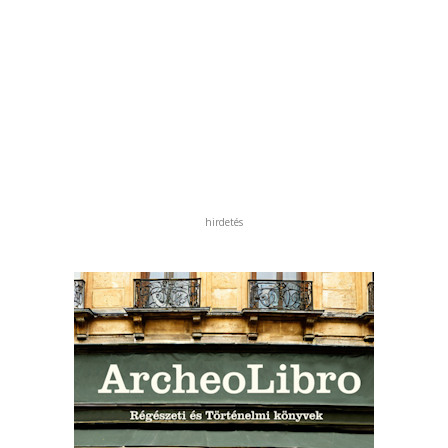
hirdetés