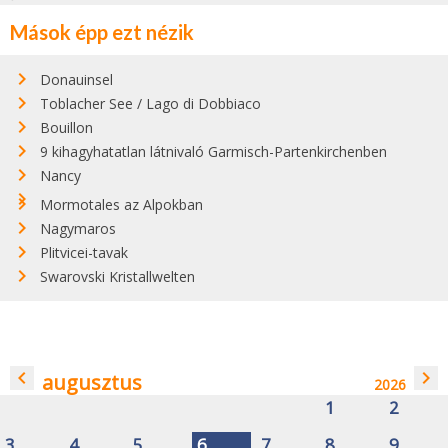
Mások épp ezt nézik
Donauinsel
Toblacher See / Lago di Dobbiaco
Bouillon
9 kihagyhatatlan látnivaló Garmisch-Partenkirchenben
Nancy
Mormotales az Alpokban
Nagymaros
Plitvicei-tavak
Swarovski Kristallwelten
navigate_before
navigate_next
augusztus
2026
1
2
3
4
5
6
7
8
9