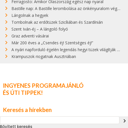
Ferragosto: Amikor Olaszország egész nap nyaral
Bastille nap: A Bastille lerombolása az önkényuralom végét jelentette
Lángolnak a hegyek
Tombolnak az erdőtüzek Szicíliában és Szardínián
Szent Iván-éj – A lángoló folyó
Graz adventi vásárai
Már 200 éves a „Csendes éj! Szentséges éj!”
A nyári napforduló éjjelén legendás hegyi tüzek világítják meg Zugspitzét
Krampuszok riogatnak Ausztriában
INGYENES PROGRAMAJÁNLÓ
ÉS ÚTI TIPPEK!
Keresés a hírekben
navigate_next
Bővített keresés