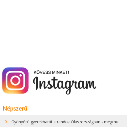
Népszerű
Gyönyörű gyerekbarát strandok Olaszországban - megmutatjuk a 15 legjobbat