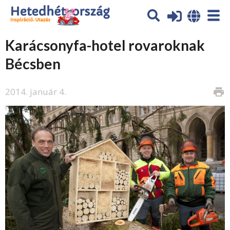
Karácsonyfa-hotel rovaroknak
Bécsben
2014. január 4.
print