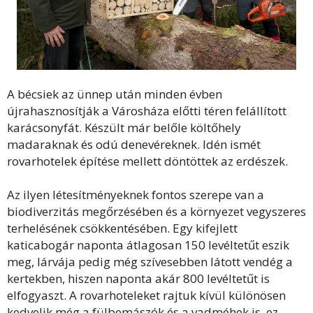
A bécsiek az ünnep után minden évben
újrahasznosítják a Városháza előtti téren felállított
karácsonyfát. Készült már belőle költőhely
madaraknak és odú denevéreknek. Idén ismét
rovarhotelek építése mellett döntöttek az erdészek.
Az ilyen létesítményeknek fontos szerepe van a
biodiverzitás megőrzésében és a környezet vegyszeres
terhelésének csökkentésében. Egy kifejlett
katicabogár naponta átlagosan 150 levéltetűt eszik
meg, lárvája pedig még szívesebben látott vendég a
kertekben, hiszen naponta akár 800 levéltetűt is
elfogyaszt. A rovarhoteleket rajtuk kívül különösen
kedvelik még a fülbemászók és a vadméhek is, ez