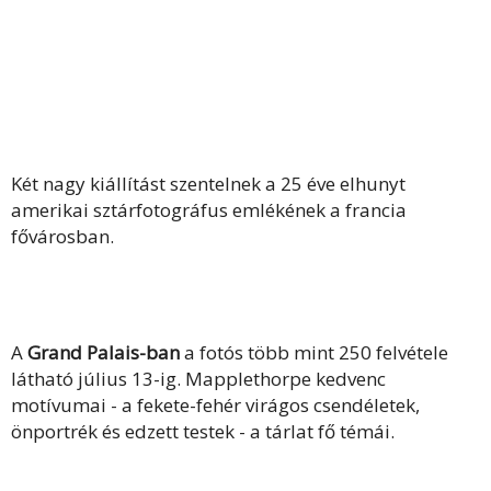
Két nagy kiállítást szentelnek a 25 éve elhunyt
amerikai sztárfotográfus emlékének a francia
fővárosban.
A
Grand Palais-ban
a fotós több mint 250 felvétele
látható július 13-ig. Mapplethorpe kedvenc
motívumai - a fekete-fehér virágos csendéletek,
önportrék és edzett testek - a tárlat fő témái.