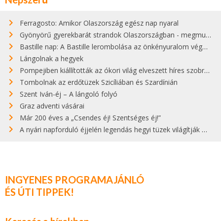
Ferragosto: Amikor Olaszország egész nap nyaral
Gyönyörű gyerekbarát strandok Olaszországban - megmutatjuk a 15 legjobbat
Bastille nap: A Bastille lerombolása az önkényuralom végét jelentette
Lángolnak a hegyek
Pompejiben kiállították az ókori világ elveszett híres szobrának másolatát
Tombolnak az erdőtüzek Szicíliában és Szardínián
Szent Iván-éj – A lángoló folyó
Graz adventi vásárai
Már 200 éves a „Csendes éj! Szentséges éj!”
A nyári napforduló éjjelén legendás hegyi tüzek világítják meg Zugspitzét
INGYENES PROGRAMAJÁNLÓ
ÉS ÚTI TIPPEK!