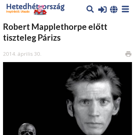
Robert Mapplethorpe előtt
tiszteleg Párizs
2014. április 30.
print