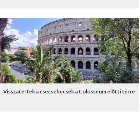
Visszatértek a csecsebecsék a Colosseum előtti térre