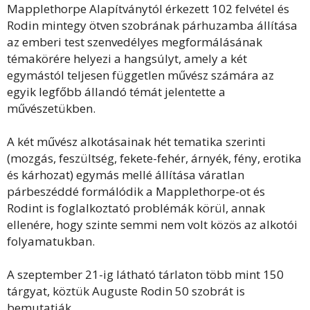
Mapplethorpe Alapítványtól érkezett 102 felvétel és
Rodin mintegy ötven szobrának párhuzamba állítása
az emberi test szenvedélyes megformálásának
témakörére helyezi a hangsúlyt, amely a két
egymástól teljesen független művész számára az
egyik legfőbb állandó témát jelentette a
művészetükben.
A két művész alkotásainak hét tematika szerinti
(mozgás, feszültség, fekete-fehér, árnyék, fény, erotika
és kárhozat) egymás mellé állítása váratlan
párbeszéddé formálódik a Mapplethorpe-ot és
Rodint is foglalkoztató problémák körül, annak
ellenére, hogy szinte semmi nem volt közös az alkotói
folyamatukban.
A szeptember 21-ig látható tárlaton több mint 150
tárgyat, köztük Auguste Rodin 50 szobrát is
bemutatják.