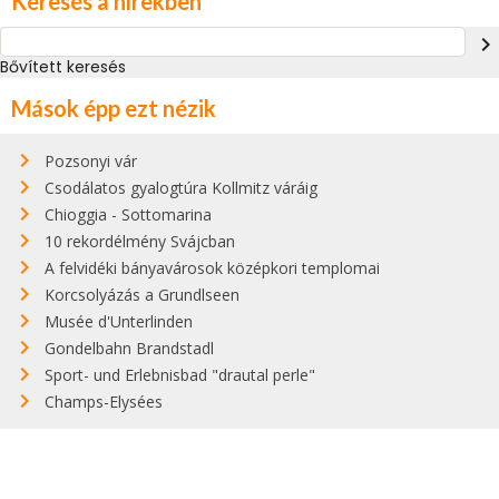
Keresés a hírekben
navigate_next
Bővített keresés
Mások épp ezt nézik
Pozsonyi vár
Csodálatos gyalogtúra Kollmitz váráig
Chioggia - Sottomarina
10 rekordélmény Svájcban
A felvidéki bányavárosok középkori templomai
Korcsolyázás a Grundlseen
Musée d'Unterlinden
Gondelbahn Brandstadl
Sport- und Erlebnisbad "drautal perle"
Champs-Elysées