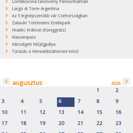
Lombkorona tanösvény Pannonhalmán
Largo di Torre Argentina
Az 5 legnépszerűbb vár Csehországban
Zalavári Történelmi Emlékpark
Hradec Králové (Königgrätz)
Klausenpass
Városligeti Műjégpálya
Túrázás a Vierwaldstättersee körül
navigate_before
navigate_next
augusztus
2026
1
2
3
4
5
6
7
8
9
10
11
12
13
14
15
16
17
18
19
20
21
22
23