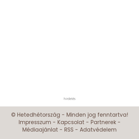
hirdetés
© Hetedhétország - Minden jog fenntartva!
Impresszum
-
Kapcsolat
-
Partnerek
-
Médiaajánlat
-
RSS
-
Adatvédelem