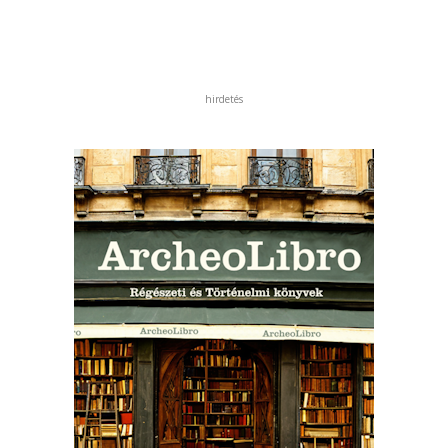
hirdetés