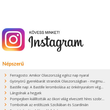
Népszerű
Ferragosto: Amikor Olaszország egész nap nyaral
Gyönyörű gyerekbarát strandok Olaszországban - megmutatjuk a 15 legjobbat
Bastille nap: A Bastille lerombolása az önkényuralom végét jelentette
Lángolnak a hegyek
Pompejiben kiállították az ókori világ elveszett híres szobrának másolatát
Tombolnak az erdőtüzek Szicíliában és Szardínián