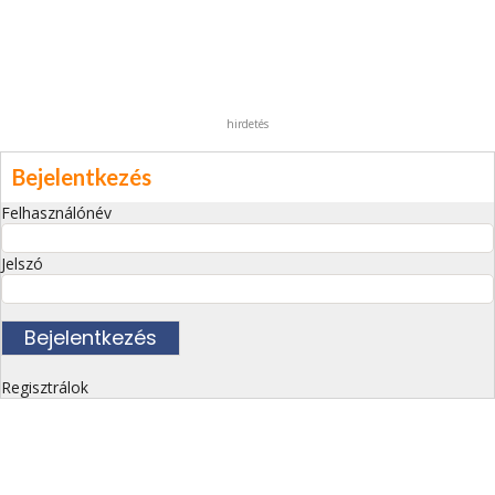
hirdetés
Bejelentkezés
Felhasználónév
Jelszó
Regisztrálok