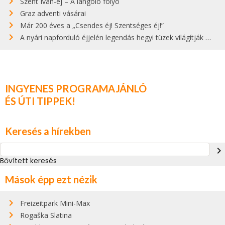
Szent Iván-éj – A lángoló folyó
Graz adventi vásárai
Már 200 éves a „Csendes éj! Szentséges éj!”
A nyári napforduló éjjelén legendás hegyi tüzek világítják meg Zugspitzét
INGYENES PROGRAMAJÁNLÓ
ÉS ÚTI TIPPEK!
Keresés a hírekben
navigate_next
Bővített keresés
Mások épp ezt nézik
Freizeitpark Mini-Max
Rogaška Slatina