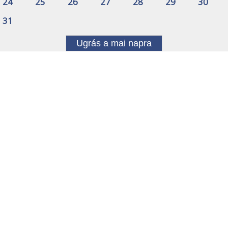
24
25
26
27
28
29
30
31
Ugrás a mai napra