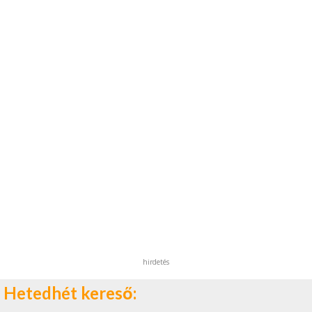
hirdetés
Hetedhét kereső: