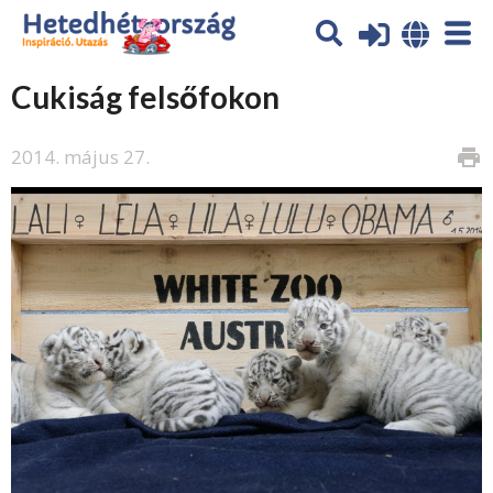
Cukiság felsőfokon
2014. május 27.
print