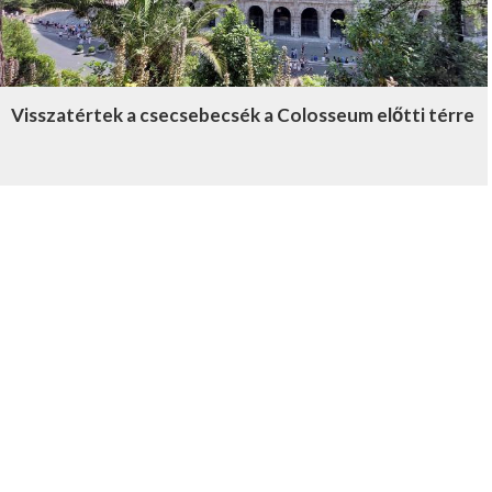
Visszatértek a csecsebecsék a Colosseum előtti térre