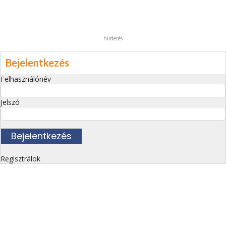
hirdetés
Bejelentkezés
Felhasználónév
Jelszó
Regisztrálok