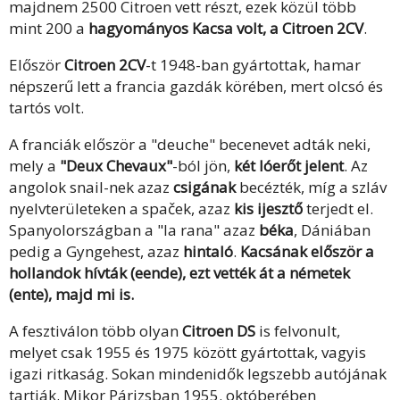
majdnem 2500 Citroen vett részt, ezek közül több
mint 200 a
hagyományos Kacsa volt, a Citroen 2CV
.
Először
Citroen 2CV
-t 1948-ban gyártottak, hamar
népszerű lett a francia gazdák körében, mert olcsó és
tartós volt.
A franciák először a "deuche" becenevet adták neki,
mely a
"Deux Chevaux"
-ból jön,
két lóerőt jelent
. Az
angolok snail-nek azaz
csigának
becézték, míg a szláv
nyelvterületeken a spaček, azaz
kis ijesztő
terjedt el.
Spanyolországban a "la rana" azaz
béka
, Dániában
pedig a Gyngehest, azaz
hintaló
.
Kacsának először a
hollandok hívták (eende), ezt vették át a németek
(ente), majd mi is.
A fesztiválon több olyan
Citroen DS
is felvonult,
melyet csak 1955 és 1975 között gyártottak, vagyis
igazi ritkaság. Sokan mindenidők legszebb autójának
tartják. Mikor Párizsban 1955. októberében