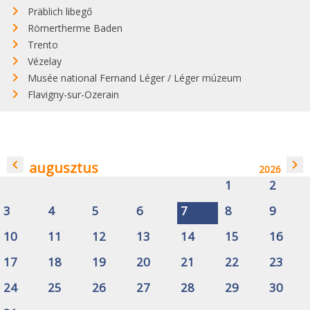
Präblich libegő
Römertherme Baden
Trento
Vézelay
Musée national Fernand Léger / Léger múzeum
Flavigny-sur-Ozerain
navigate_before
navigate_next
augusztus
2026
1
2
3
4
5
6
7
8
9
10
11
12
13
14
15
16
17
18
19
20
21
22
23
24
25
26
27
28
29
30