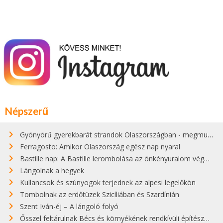
Népszerű
Gyönyörű gyerekbarát strandok Olaszországban - megmutatjuk a 15 legjobbat
Ferragosto: Amikor Olaszország egész nap nyaral
Bastille nap: A Bastille lerombolása az önkényuralom végét jelentette
Lángolnak a hegyek
Kullancsok és szúnyogok terjednek az alpesi legelőkön
Tombolnak az erdőtüzek Szicíliában és Szardínián
Szent Iván-éj – A lángoló folyó
Ősszel feltárulnak Bécs és környékének rendkívüli építészeti kincsei