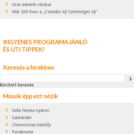
Graz adventi vásárai
Már 200 éves a „Csendes éj! Szentséges éj!”
INGYENES PROGRAMAJÁNLÓ
ÉS ÚTI TIPPEK!
Keresés a hírekben
navigate_next
Bővített keresés
Mások épp ezt nézik
Sella Nevea nyáron
Santander
Chenonceau kastély
Pordenone