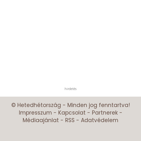
hirdetés
© Hetedhétország - Minden jog fenntartva!
Impresszum
-
Kapcsolat
-
Partnerek
-
Médiaajánlat
-
RSS
-
Adatvédelem