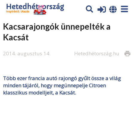
Kacsarajongók ünnepelték a
Kacsát
2014. augusztus 14.
Hetedhétország.hu
print
Több ezer francia autó rajongó gyűlt össze a világ
minden tájáról, hogy megünnepelje Citroen
klasszikus modelljeit, a Kacsát.