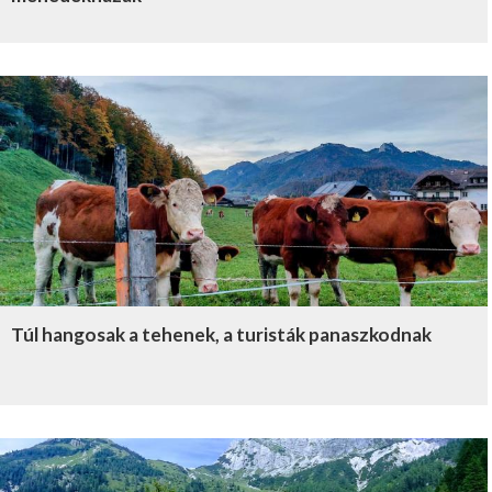
Túl hangosak a tehenek, a turisták panaszkodnak