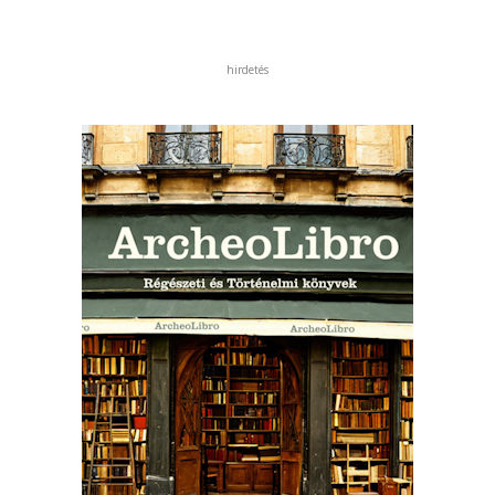
hirdetés