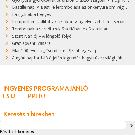
Bastille nap: A Bastille lerombolása az önkényuralom végét jelentette
Lángolnak a hegyek
Pompejiben kiállították az ókori világ elveszett híres szobrának másolatát
Tombolnak az erdőtüzek Szicíliában és Szardínián
Szent Iván-éj – A lángoló folyó
Graz adventi vásárai
Már 200 éves a „Csendes éj! Szentséges éj!”
A nyári napforduló éjjelén legendás hegyi tüzek világítják meg Zugspitzét
INGYENES PROGRAMAJÁNLÓ
ÉS ÚTI TIPPEK!
Keresés a hírekben
navigate_next
Bővített keresés