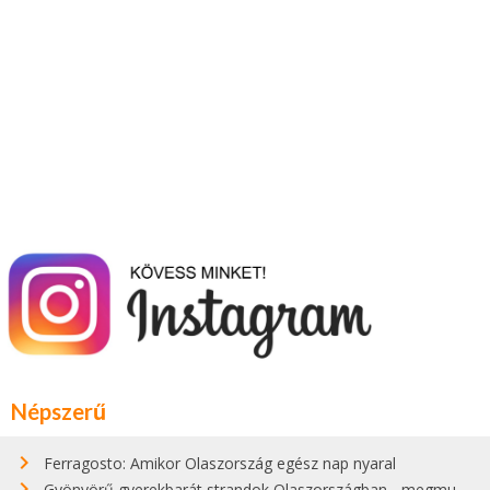
Népszerű
Ferragosto: Amikor Olaszország egész nap nyaral
Gyönyörű gyerekbarát strandok Olaszországban - megmutatjuk a 15 legjobbat