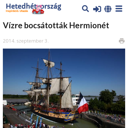
Vízre bocsátották Hermionét
2014. szeptember 3.
print