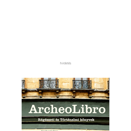
hirdetés