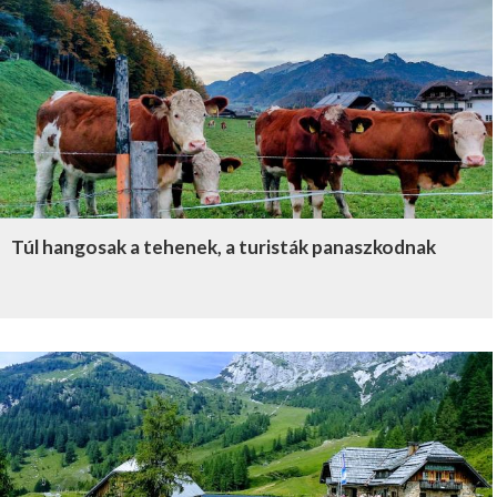
Túl hangosak a tehenek, a turisták panaszkodnak