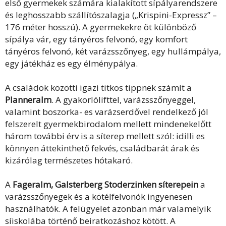
első gyermekek számára kialakított sípályarendszere
és leghosszabb szállítószalagja („Krispini-Expressz” –
176 méter hosszú). A gyermekekre öt különböző
sípálya vár, egy tányéros felvonó, egy komfort
tányéros felvonó, két varázsszőnyeg, egy hullámpálya,
egy játékház es egy élménypálya.
A családok közötti igazi titkos tippnek számít a
Planneralm
. A gyakorlólifttel, varázsszőnyeggel,
valamint boszorka- es varázserdővel rendelkező jól
felszerelt gyermekbirodalom mellett mindenekelőtt
három további érv is a síterep mellett szól: idilli es
könnyen áttekinthető fekvés, családbarát árak és
kizárólag természetes hótakaró.
A
Fageralm, Galsterberg Stoderzinken síterepein
a
varázsszőnyegek és a kötélfelvonók ingyenesen
használhatók. A felügyelet azonban már valamelyik
síiskolába történő beiratkozáshoz kötött. A