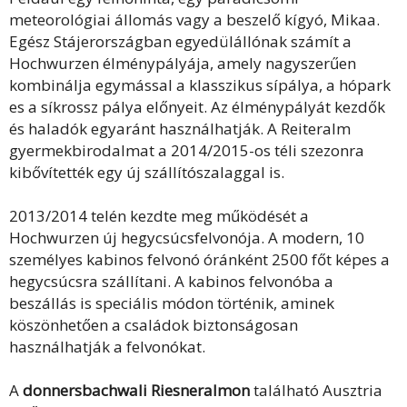
meteorológiai állomás vagy a beszelő kígyó, Mikaa.
Egész Stájerországban egyedülállónak számít a
Hochwurzen élménypályája, amely nagyszerűen
kombinálja egymással a klasszikus sípálya, a hópark
es a síkrossz pálya előnyeit. Az élménypályát kezdők
és haladók egyaránt használhatják. A Reiteralm
gyermekbirodalmat a 2014/2015-os téli szezonra
kibővítették egy új szállítószalaggal is.
2013/2014 telén kezdte meg működését a
Hochwurzen új hegycsúcsfelvonója. A modern, 10
személyes kabinos felvonó óránként 2500 főt képes a
hegycsúcsra szállítani. A kabinos felvonóba a
beszállás is speciális módon történik, aminek
köszönhetően a családok biztonságosan
használhatják a felvonókat.
A
donnersbachwali Riesneralmon
található Ausztria