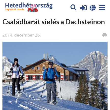
Családbarát síelés a Dachsteinon
2014. december 26.
print