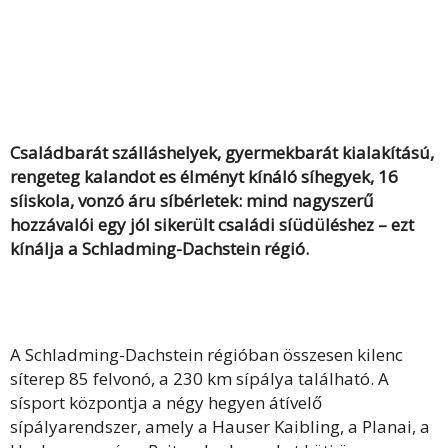
Családbarát szálláshelyek, gyermekbarát kialakítású,
rengeteg kalandot es élményt kínáló síhegyek, 16
síiskola, vonzó áru síbérletek: mind nagyszerű
hozzávalói egy jól sikerült családi síüdüléshez – ezt
kínálja a Schladming-Dachstein régió.
A Schladming-Dachstein régióban összesen kilenc
síterep 85 felvonó, a 230 km sípálya található. A
sísport központja a négy hegyen átívelő
sípályarendszer, amely a Hauser Kaibling, a Planai, a