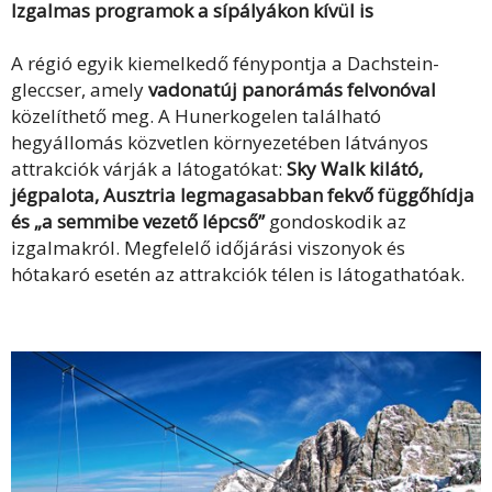
Izgalmas programok a sípályákon kívül is
A régió egyik kiemelkedő fénypontja a Dachstein-
gleccser, amely
vadonatúj panorámás felvonóval
közelíthető meg. A Hunerkogelen található
hegyállomás közvetlen környezetében látványos
attrakciók várják a látogatókat:
Sky Walk kilátó,
jégpalota, Ausztria legmagasabban fekvő függőhídja
és „a semmibe vezető lépcső”
gondoskodik az
izgalmakról. Megfelelő időjárási viszonyok és
hótakaró esetén az attrakciók télen is látogathatóak.