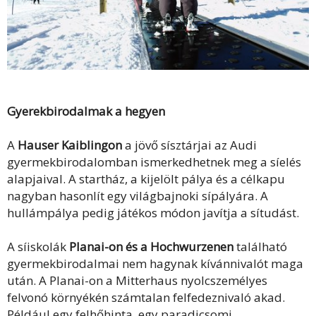
Gyerekbirodalmak a hegyen
A
Hauser Kaiblingon
a jövő sísztárjai az Audi
gyermekbirodalomban ismerkedhetnek meg a síelés
alapjaival. A startház, a kijelölt pálya és a célkapu
nagyban hasonlít egy világbajnoki sípályára. A
hullámpálya pedig játékos módon javítja a sítudást.
A síiskolák
Planai-on és a Hochwurzenen
található
gyermekbirodalmai nem hagynak kívánnivalót maga
után. A Planai-on a Mitterhaus nyolcszemélyes
felvonó környékén számtalan felfedeznivaló akad.
Például egy felhőhinta, egy paradicsomi