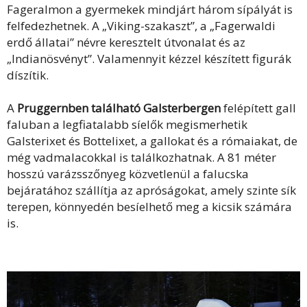
Fageralmon a gyermekek mindjárt három sípályát is
felfedezhetnek. A „Viking-szakaszt”, a „Fagerwaldi
erdő állatai” névre keresztelt útvonalat és az
„Indianösvényt”. Valamennyit kézzel készített figurák
díszítik.
A
Pruggernben található Galsterbergen
felépített gall
faluban a legfiatalabb síelők megismerhetik
Galsterixet és Bottelixet, a gallokat és a rómaiakat, de
még vadmalacokkal is találkozhatnak. A 81 méter
hosszú varázsszőnyeg közvetlenül a falucska
bejáratához szállítja az apróságokat, amely szinte sík
terepen, könnyedén besíelhető meg a kicsik számára
is.