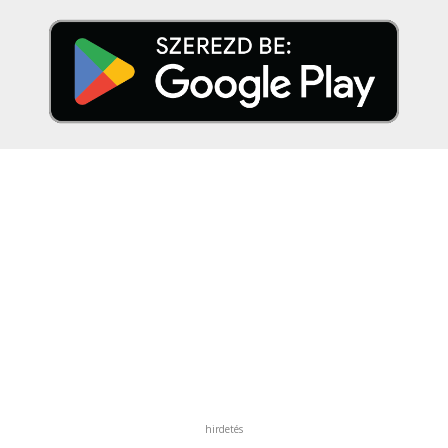
hirdetés