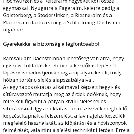
Hochwurzen és a Reiteralm hegyeket köti össze
egymással. Nyugatra a Fageralm, keletre pedig a
Galsterberg, a Stoderzinken, a Riesneralm és a
Planneralm tartozik még a Schladming-Dachstein
régióhoz.
Gyerekekkel a biztonság a legfontosabb!
Ramsau am Dachsteinban lehetőség van arra, hogy
egy rövid oktatás keretében a kezdők is lépésről
lépésre ismerkedjenek meg a sípályán kívüli, mély
hóban történő síelés alapszabályaival.
Az egynapos oktatás alkalmával képzett hegyi- és
sítúravezető mutatja meg az érdeklődőknek, hogy
mire kell figyelni a pályán kívüli síelésnél és
sítúrázásnál. Így az oktatásban résztvevők megfelelő
képzést kapnak a felszerelést, a lavinajelző készülék
megfelelő használatát, az időjárási és a hóviszonyok
felmérését, valamint a síelési technikát illetően. Erre a