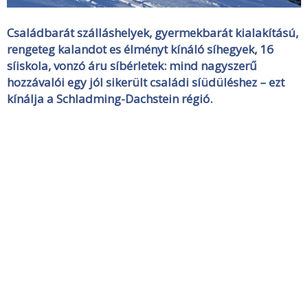
Családbarát szálláshelyek, gyermekbarát kialakítású,
rengeteg kalandot es élményt kínáló síhegyek, 16
síiskola, vonzó áru síbérletek: mind nagyszerű
hozzávalói egy jól sikerült családi síüdüléshez – ezt
kínálja a Schladming-Dachstein régió.