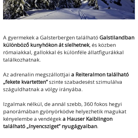
A gyermekek a Galsterbergen található
Galstilandban
különböző kunyhókon át síelhetnek
, és közben
rómaiakkal, gallokkal és különféle állatfigurákkal
találkozhatnak.
Az adrenalin megszállottjai
a Reiteralmon található
„fekete kvartetten”
szinte szabadesést szimulálva
száguldhatnak a völgy irányába.
Izgalmak nélkül, de annál szebb, 360 fokos hegyi
panorámában gyönyörködve helyezhetik magukat
kényelembe a vendégek
a Hauser Kaiblingon
található „ínyencsziget” nyugágyaiban
.