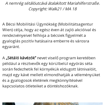
A nemrég sétálóutcává átalakított Mariahilferstraße.
Copyright: Walk21 / MA 18
A Bécsi Mobilitási Ügynökség (Mobilitätsagentur
Wien) célja, hogy az egész éven át zajló akcióival és
rendezvényeivel felhívja a bécsiek figyelmét a
gyaloglás pozitív hatásaira emberre és városra
egyaránt.
A
„Sétáló kávézók”
nevet viselő program keretében
például a résztvevők egy körülbelül egyórás séta
során fedezhetik fel környékük eldugott látnivalóit,
majd egy kávé mellett elmondhatják a véleményüket
és a gyalogosok életének megkönnyítésével
kapcsolatos ötleteiket a döntéshozóknak.