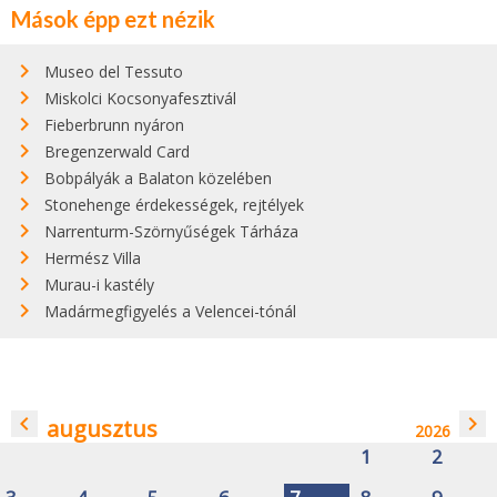
Mások épp ezt nézik
Museo del Tessuto
Miskolci Kocsonyafesztivál
Fieberbrunn nyáron
Bregenzerwald Card
Bobpályák a Balaton közelében
Stonehenge érdekességek, rejtélyek
Narrenturm-Szörnyűségek Tárháza
Hermész Villa
Murau-i kastély
Madármegfigyelés a Velencei-tónál
navigate_before
navigate_next
augusztus
2026
1
2