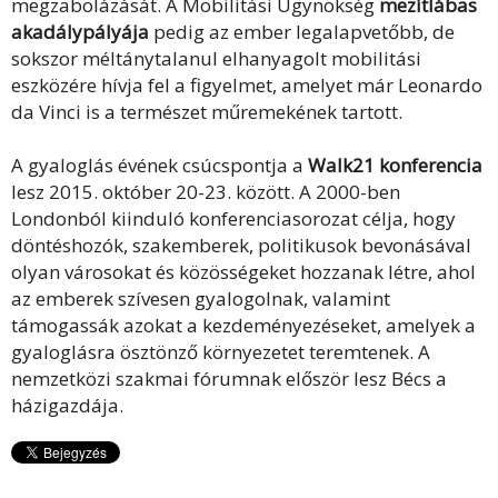
megzabolázását. A Mobilitási Ügynökség
mezítlábas
akadálypályája
pedig az ember legalapvetőbb, de
sokszor méltánytalanul elhanyagolt mobilitási
eszközére hívja fel a figyelmet, amelyet már Leonardo
da Vinci is a természet műremekének tartott.
A gyaloglás évének csúcspontja a
Walk21 konferencia
lesz 2015. október 20-23. között. A 2000-ben
Londonból kiinduló konferenciasorozat célja, hogy
döntéshozók, szakemberek, politikusok bevonásával
olyan városokat és közösségeket hozzanak létre, ahol
az emberek szívesen gyalogolnak, valamint
támogassák azokat a kezdeményezéseket, amelyek a
gyaloglásra ösztönző környezetet teremtenek. A
nemzetközi szakmai fórumnak először lesz Bécs a
házigazdája.