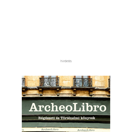
hirdetés