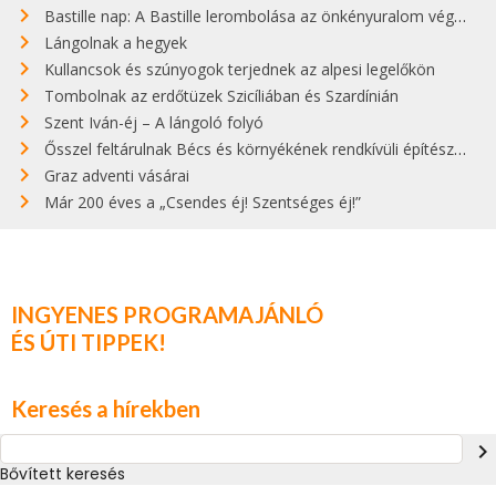
Bastille nap: A Bastille lerombolása az önkényuralom végét jelentette
Lángolnak a hegyek
Kullancsok és szúnyogok terjednek az alpesi legelőkön
Tombolnak az erdőtüzek Szicíliában és Szardínián
Szent Iván-éj – A lángoló folyó
Ősszel feltárulnak Bécs és környékének rendkívüli építészeti kincsei
Graz adventi vásárai
Már 200 éves a „Csendes éj! Szentséges éj!”
INGYENES PROGRAMAJÁNLÓ
ÉS ÚTI TIPPEK!
Keresés a hírekben
navigate_next
Bővített keresés