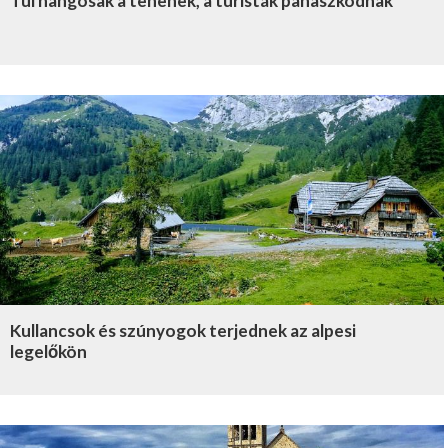
Túl hangosak a tehenek, a turisták panaszkodnak
Kullancsok és szúnyogok terjednek az alpesi
legelőkön