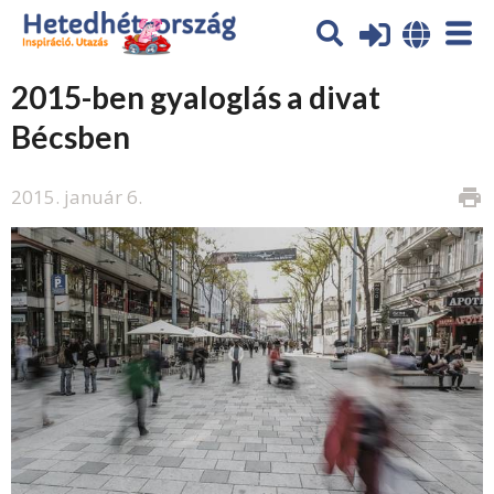
2015-ben gyaloglás a divat
Bécsben
2015. január 6.
print