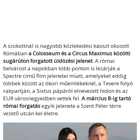
A szokottnál is nagyobb közlekedési káoszt okozott
Rómában
a Colosseum és a Circus Maximus közötti
sugárúton forgatott üldözési jelenet
. A római
belvárost a napokban több ponton is lezárják a
Spectre című film jelenetei miatt, amelyeket eddig
többek között az ókori műemlékeknél, a Tevere folyó
rakpartján, a Sixtus pápáról elnevezett hídon és az
EUR városnegyedben vettek fel.
A március 8-ig tartó
római forgatás
egyik jelenete a Szent Péter térre
vezető utcán kel életre.