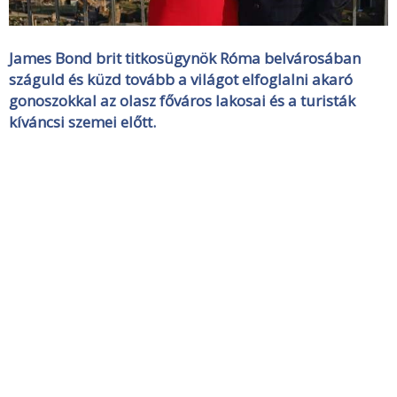
James Bond brit titkosügynök Róma belvárosában
száguld és küzd tovább a világot elfoglalni akaró
gonoszokkal az olasz főváros lakosai és a turisták
kíváncsi szemei előtt.