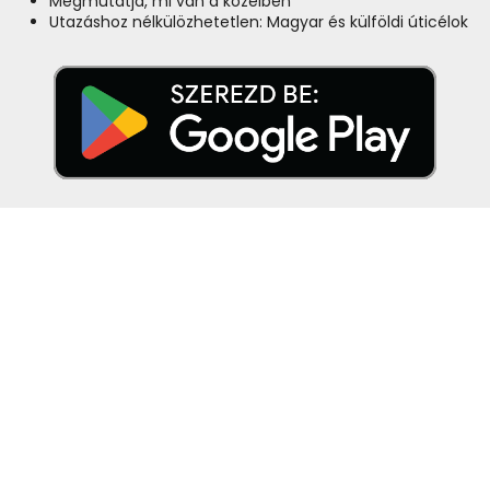
Megmutatja, mi van a közelben
Utazáshoz nélkülözhetetlen: Magyar és külföldi úticélok