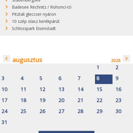
Badesee Rechnitz / Rohonci-tó
Pitztali gleccser nyáron
10 szép olasz kerékpárút
Schlosspark Eisenstadt
navigate_before
navigate_next
augusztus
2026
1
2
3
4
5
6
7
8
9
10
11
12
13
14
15
16
17
18
19
20
21
22
23
24
25
26
27
28
29
30
31