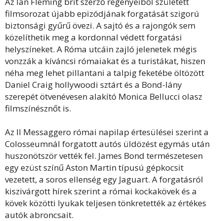
Az Ian Fleming brit szerző regényeiből született
filmsorozat újabb epizódjának forgatását szigorú
biztonsági gyűrű övezi. A sajtó és a rajongók sem
közelíthetik meg a kordonnal védett forgatási
helyszíneket. A Róma utcáin zajló jelenetek mégis
vonzzák a kíváncsi rómaiakat és a turistákat, hiszen
néha meg lehet pillantani a talpig feketébe öltözött
Daniel Craig hollywoodi sztárt és a Bond-lány
szerepét ötvenévesen alakító Monica Bellucci olasz
filmszínésznőt is.
Az Il Messaggero római napilap értesülései szerint a
Colosseumnál forgatott autós üldözést egymás után
huszonötször vették fel. James Bond természetesen
egy ezüst színű Aston Martin típusú gépkocsit
vezetett, a soros ellenség egy Jaguart. A forgatásról
kiszivárgott hírek szerint a római kockakövek és a
kövek közötti lyukak teljesen tönkretették az értékes
autók abroncsait.