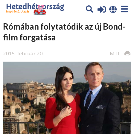
Rómában folytatódik az új Bond-
film forgatása
2015. február 20.
MTI
print