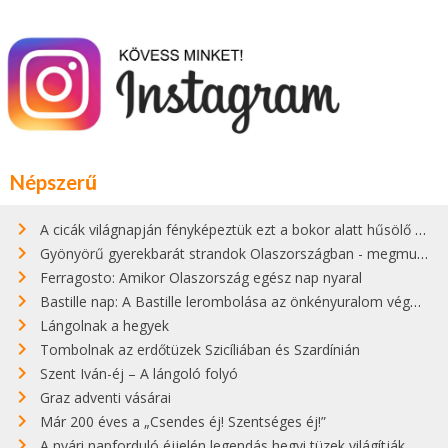
Népszerű
A cicák világnapján fényképeztük ezt a bokor alatt hűsölő cicát Kisorosziban
Gyönyörű gyerekbarát strandok Olaszországban - megmutatjuk a 15 legjobbat
Ferragosto: Amikor Olaszország egész nap nyaral
Bastille nap: A Bastille lerombolása az önkényuralom végét jelentette
Lángolnak a hegyek
Tombolnak az erdőtüzek Szicíliában és Szardínián
Szent Iván-éj – A lángoló folyó
Graz adventi vásárai
Már 200 éves a „Csendes éj! Szentséges éj!”
A nyári napforduló éjjelén legendás hegyi tüzek világítják meg Zugspitzét