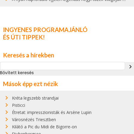
INGYENES PROGRAMAJÁNLÓ
ÉS ÚTI TIPPEK!
Keresés a hírekben
navigate_next
Bővített keresés
Mások épp ezt nézik
Kréta legszebb strandjai
Pisticci
Étretat: impresszionisták és Arsène Lupin
Városnézés Triesztben
Kilátó a Pic du Midi de Bigorre-on
Stubenbergsee