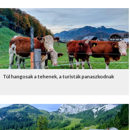
Túl hangosak a tehenek, a turisták panaszkodnak