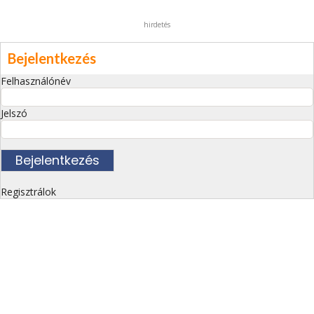
hirdetés
Bejelentkezés
Felhasználónév
Jelszó
Regisztrálok