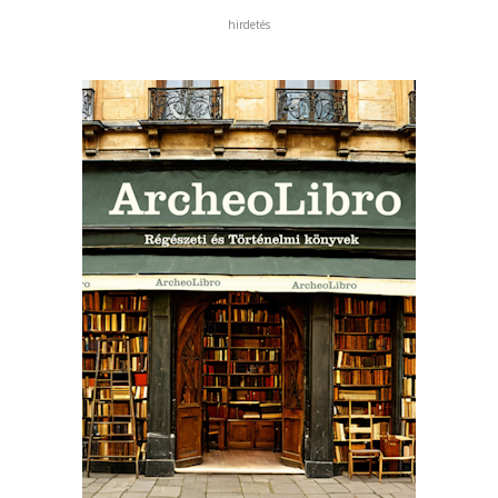
hirdetés