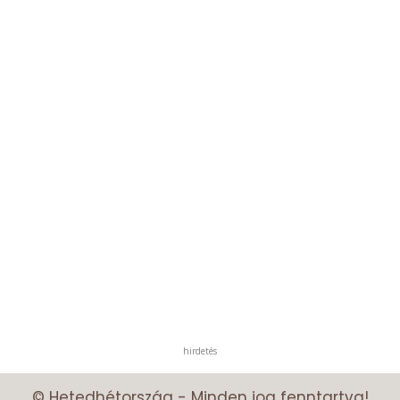
hirdetés
© Hetedhétország - Minden jog fenntartva!