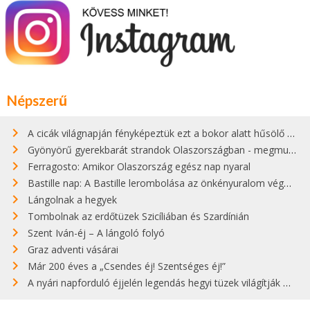
Népszerű
A cicák világnapján fényképeztük ezt a bokor alatt hűsölő cicát Kisorosziban
Gyönyörű gyerekbarát strandok Olaszországban - megmutatjuk a 15 legjobbat
Ferragosto: Amikor Olaszország egész nap nyaral
Bastille nap: A Bastille lerombolása az önkényuralom végét jelentette
Lángolnak a hegyek
Tombolnak az erdőtüzek Szicíliában és Szardínián
Szent Iván-éj – A lángoló folyó
Graz adventi vásárai
Már 200 éves a „Csendes éj! Szentséges éj!”
A nyári napforduló éjjelén legendás hegyi tüzek világítják meg Zugspitzét