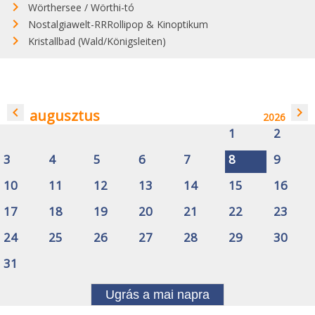
Wörthersee / Wörthi-tó
Nostalgiawelt-RRRollipop & Kinoptikum
Kristallbad (Wald/Königsleiten)
navigate_before
navigate_next
augusztus
2026
1
2
3
4
5
6
7
8
9
10
11
12
13
14
15
16
17
18
19
20
21
22
23
24
25
26
27
28
29
30
31
Ugrás a mai napra