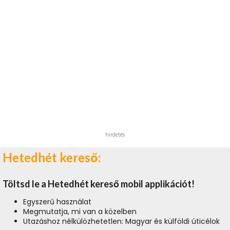
hirdetés
Hetedhét kereső:
Töltsd le a Hetedhét kereső mobil applikációt!
Egyszerű használat
Megmutatja, mi van a közelben
Utazáshoz nélkülözhetetlen: Magyar és külföldi úticélok