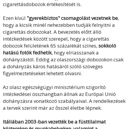
cigarettásdobozok értékesítését is.
Ezen kívül
"gyerekbiztos" csomagolást vezetnek be
,
hogy a kicsik minél nehezebben tudják felnyitni a
cigarettás dobozokat. A bevezetés előtt álló
intézkedések között szerepel, hogy a cigarettás
dobozok felületének 65 százalékát színes,
sokkoló
hatású fotók fedhetik
, hogy elriasszanak a
dohányzástól. Eddig az olaszországi dobozokon csak
a dohányzás káros hatásáról szóló szöveges
figyelmeztetéseket lehetett olvasni.
Az olasz egészségügyi minisztérium szigorító
intézkedései összhangban állnak az Európai Unió
dohányzásra vonatkozó szabályaival. A rendelkezések
a tervek szerint már az ősszel életbe lépnek.
Itáliában 2003-ban vezették be a füsttilalmat
köztereken és munkahelyeken
,
valamint a