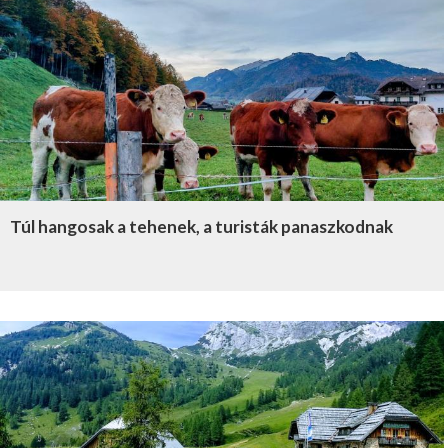
Túl hangosak a tehenek, a turisták panaszkodnak