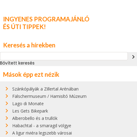
INGYENES PROGRAMAJÁNLÓ
ÉS ÚTI TIPPEK!
Keresés a hírekben
navigate_next
Bővített keresés
Mások épp ezt nézik
Szánkópályák a Zillertal Arénában
Fälschermuseum / Hamisító Múzeum
Lago di Monate
Les Gets Bikepark
Alberobello és a trullók
Habachtal - a smaragd völgye
A ligur riviéra legszebb városai