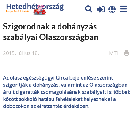
Szigorodnak a dohányzás
szabályai Olaszországban
2015. július 18.
MTI
print
Az olasz egészségügyi tárca bejelentése szerint
szigorítják a dohányzás, valamint az Olaszországban
árult cigaretták csomagolásának szabályait is: többek
között sokkoló hatású felvételeket helyeznek el a
dobozokon az elrettentés érdekében.