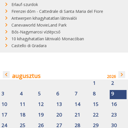
Erlauf-szurdok
Firenzei dóm - Cattedrale di Santa Maria del Fiore
Antwerpen kihagyhatatlan látnivalói
Canevaworld MovieLand Park
Bős-Nagymarosi vízlépcső
10 kihagyhatatlan látnivaló Monacóban
Castello di Gradara
navigate_before
navigate_next
augusztus
2026
1
2
3
4
5
6
7
8
9
10
11
12
13
14
15
16
17
18
19
20
21
22
23
24
25
26
27
28
29
30