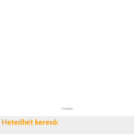
hirdetés
Hetedhét kereső: