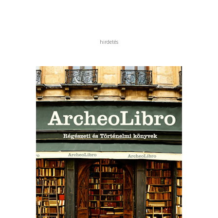
hirdetés