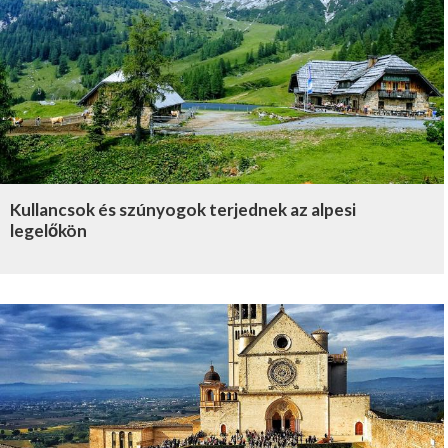
Kullancsok és szúnyogok terjednek az alpesi
legelőkön