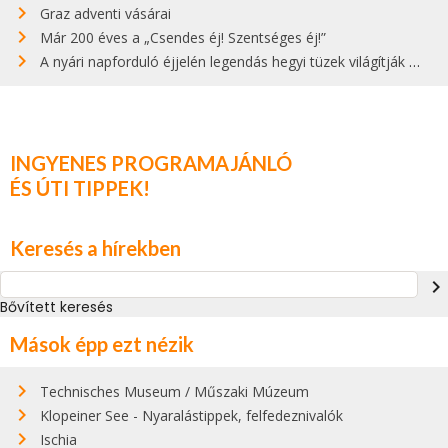
Graz adventi vásárai
Már 200 éves a „Csendes éj! Szentséges éj!”
A nyári napforduló éjjelén legendás hegyi tüzek világítják meg Zugspitzét
INGYENES PROGRAMAJÁNLÓ
ÉS ÚTI TIPPEK!
Keresés a hírekben
navigate_next
Bővített keresés
Mások épp ezt nézik
Technisches Museum / Műszaki Múzeum
Klopeiner See - Nyaralástippek, felfedeznivalók
Ischia