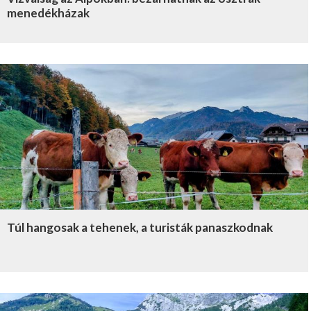
menedékházak
Túl hangosak a tehenek, a turisták panaszkodnak