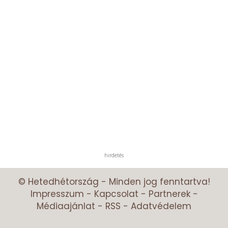
hirdetés
© Hetedhétország - Minden jog fenntartva!
Impresszum
-
Kapcsolat
-
Partnerek
-
Médiaajánlat
-
RSS
-
Adatvédelem