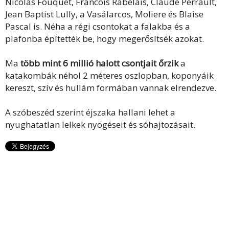
Nicolas Fouquet, Francois Rabelais, Claude Perrault,
Jean Baptist Lully, a Vasálarcos, Moliere és Blaise
Pascal is. Néha a régi csontokat a falakba és a
plafonba építették be, hogy megerősítsék azokat.
Ma
több mint 6 millió halott csontjait őrzik
a
katakombák néhol 2 méteres oszlopban, koponyáik
kereszt, szív és hullám formában vannak elrendezve.
A szóbeszéd szerint éjszaka hallani lehet a
nyughatatlan lelkek nyögéseit és sóhajtozásait.