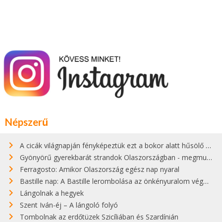
Népszerű
A cicák világnapján fényképeztük ezt a bokor alatt hűsölő cicát Kisorosziban
Gyönyörű gyerekbarát strandok Olaszországban - megmutatjuk a 15 legjobbat
Ferragosto: Amikor Olaszország egész nap nyaral
Bastille nap: A Bastille lerombolása az önkényuralom végét jelentette
Lángolnak a hegyek
Szent Iván-éj – A lángoló folyó
Tombolnak az erdőtüzek Szicíliában és Szardínián