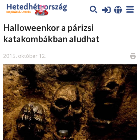
Halloweenkor a párizsi
katakombákban aludhat
2015. október 12.
print