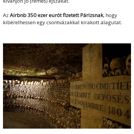
kívánjon jó (rémes) éjszakát.
Az
Airbnb 350 ezer eurót fizetett Párizsnak
, hogy
kibérelhessen egy csontvázakkal kirakott alagutat.