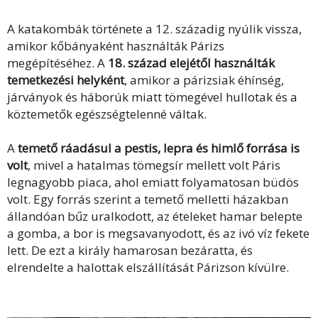
A
katakombák története
a 12. századig nyúlik vissza,
amikor kőbányaként használták Párizs
megépítéséhez. A
18. század elejétől használták
temetkezési helyként
, amikor a párizsiak éhínség,
járványok és háborúk miatt tömegével hullotak és a
köztemetők egészségtelenné váltak.
A
temető ráadásul a pestis, lepra és himlő forrása is
volt
, mivel a hatalmas tömegsír mellett volt Páris
legnagyobb piaca, ahol emiatt folyamatosan büdös
volt. Egy forrás szerint a temető melletti házakban
állandóan bűz uralkodott, az ételeket hamar belepte
a gomba, a bor is megsavanyodott, és az ivó víz fekete
lett. De ezt a király hamarosan bezáratta, és
elrendelte a halottak elszállítását Párizson kívülre.