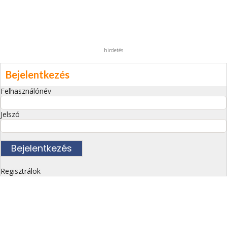
hirdetés
Bejelentkezés
Felhasználónév
Jelszó
Regisztrálok