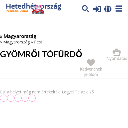
Az oldal sütiket (cookies) használ. További tájékoztatás itt:
Adatvédelmi tájékoztató
Ok
» Magyarország
»
Magyarország
»
Pest
GYÖMRŐI TÓFÜRDŐ
Nyomtatás
Kedvencnek
jelölöm
Ezt a helyet még nem értékelték. Legyél Te az első: