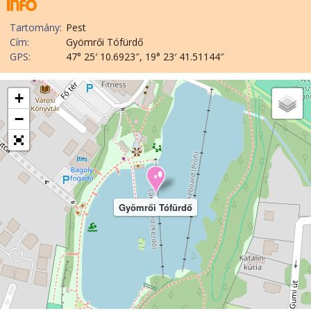
Tartomány:
Pest
Cím:
Gyömrői Tófürdő
GPS:
47° 25′ 10.6923″, 19° 23′ 41.51144″
+
−
Gyömrői Tófürdő