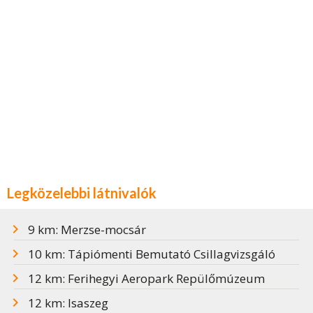
Legközelebbi látnivalók
9 km: Merzse-mocsár
10 km: Tápiómenti Bemutató Csillagvizsgáló
12 km: Ferihegyi Aeropark Repülőmúzeum
12 km: Isaszeg