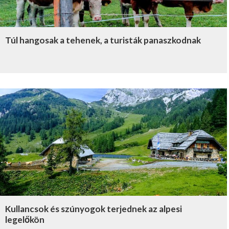
Túl hangosak a tehenek, a turisták panaszkodnak
Kullancsok és szúnyogok terjednek az alpesi
legelőkön