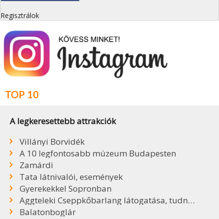
Regisztrálok
TOP 10
A legkeresettebb attrakciók
Villányi Borvidék
A 10 legfontosabb múzeum Budapesten
Zamárdi
Tata látnivalói, események
Gyerekekkel Sopronban
Aggteleki Cseppkőbarlang látogatása, tudnivalók
Balatonboglár