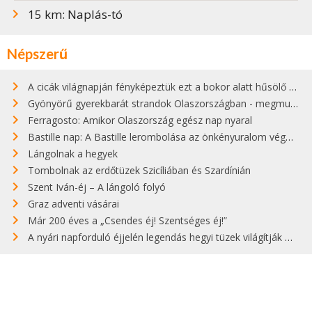
15 km: Naplás-tó
Népszerű
A cicák világnapján fényképeztük ezt a bokor alatt hűsölő cicát Kisorosziban
Gyönyörű gyerekbarát strandok Olaszországban - megmutatjuk a 15 legjobbat
Ferragosto: Amikor Olaszország egész nap nyaral
Bastille nap: A Bastille lerombolása az önkényuralom végét jelentette
Lángolnak a hegyek
Tombolnak az erdőtüzek Szicíliában és Szardínián
Szent Iván-éj – A lángoló folyó
Graz adventi vásárai
Már 200 éves a „Csendes éj! Szentséges éj!”
A nyári napforduló éjjelén legendás hegyi tüzek világítják meg Zugspitzét