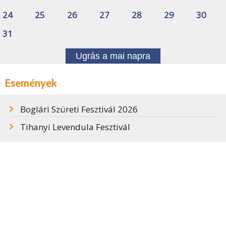
24
25
26
27
28
29
30
31
Ugrás a mai napra
Események
Boglári Szüreti Fesztivál 2026
Tihanyi Levendula Fesztivál