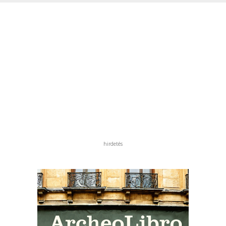
hirdetés