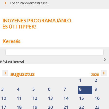
Loser Panoramastrasse
INGYENES PROGRAMAJÁNLÓ
ÉS ÚTI TIPPEK!
Keresés
navigate_next
Bővített kereső…
navigate_before
navigate_next
augusztus
2026
1
2
3
4
5
6
7
8
9
10
11
12
13
14
15
16
17
18
19
20
21
22
23