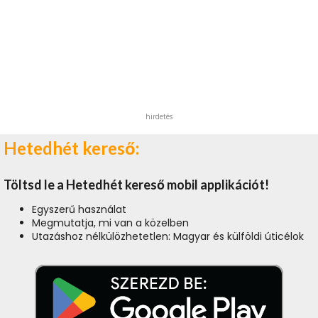
hirdetés
Hetedhét kereső:
Töltsd le a Hetedhét kereső mobil applikációt!
Egyszerű használat
Megmutatja, mi van a közelben
Utazáshoz nélkülözhetetlen: Magyar és külföldi úticélok