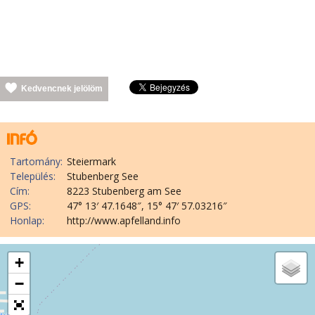
Kedvencnek jelölöm
Tartomány:
Steiermark
Település:
Stubenberg See
Cím:
8223 Stubenberg am See
GPS:
47° 13′ 47.1648″, 15° 47′ 57.03216″
Honlap:
http://www.apfelland.info
+
−