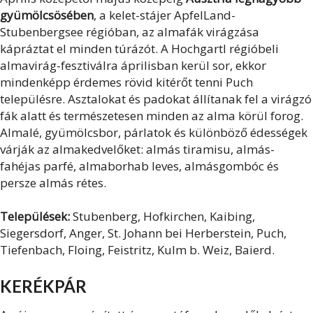
gyümölcsösében
, a kelet-stájer ApfelLand-
Stubenbergsee régióban, az almafák virágzása
kápráztat el minden túrázót. A Hochgartl régióbeli
almavirág-fesztiválra áprilisban kerül sor, ekkor
mindenképp érdemes rövid kitérőt tenni Puch
településre. Asztalokat és padokat állítanak fel a virágzó
fák alatt és természetesen minden az alma körül forog.
Almalé, gyümölcsbor, párlatok és különböző édességek
várják az almakedvelőket: almás tiramisu, almás-
fahéjas parfé, almaborhab leves, almásgombóc és
persze almás rétes.
Települések:
Stubenberg, Hofkirchen, Kaibing,
Siegersdorf, Anger, St. Johann bei Herberstein, Puch,
Tiefenbach, Floing, Feistritz, Kulm b. Weiz, Baierd.
KERÉKPÁR