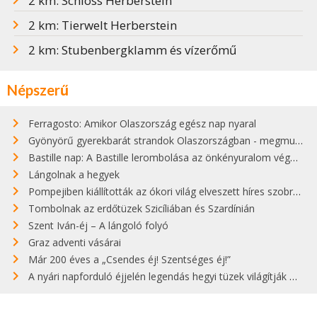
2 km: Schloss Herberstein
2 km: Tierwelt Herberstein
2 km: Stubenbergklamm és vízerőmű
Népszerű
Ferragosto: Amikor Olaszország egész nap nyaral
Gyönyörű gyerekbarát strandok Olaszországban - megmutatjuk a 15 legjobbat
Bastille nap: A Bastille lerombolása az önkényuralom végét jelentette
Lángolnak a hegyek
Pompejiben kiállították az ókori világ elveszett híres szobrának másolatát
Tombolnak az erdőtüzek Szicíliában és Szardínián
Szent Iván-éj – A lángoló folyó
Graz adventi vásárai
Már 200 éves a „Csendes éj! Szentséges éj!”
A nyári napforduló éjjelén legendás hegyi tüzek világítják meg Zugspitzét