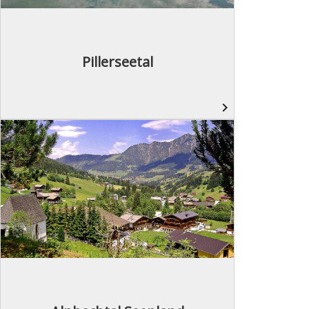
Pillerseetal
navigate_next