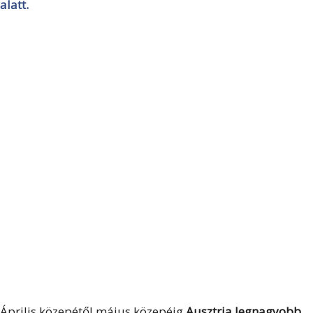
alatt.
Április közepétől május közepéig
Ausztria legnagyobb