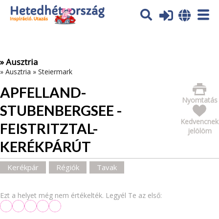
Az oldal sütiket (cookies) használ. További tájékoztatás itt:
Adatvédelmi tájékoztató
Ok
» Ausztria
»
Ausztria
»
Steiermark
APFELLAND-
Nyomtatás
STUBENBERGSEE -
Kedvencnek
FEISTRITZTAL-
jelölöm
KERÉKPÁRÚT
Kerékpár
Régiók
Tavak
Ezt a helyet még nem értékelték. Legyél Te az első: