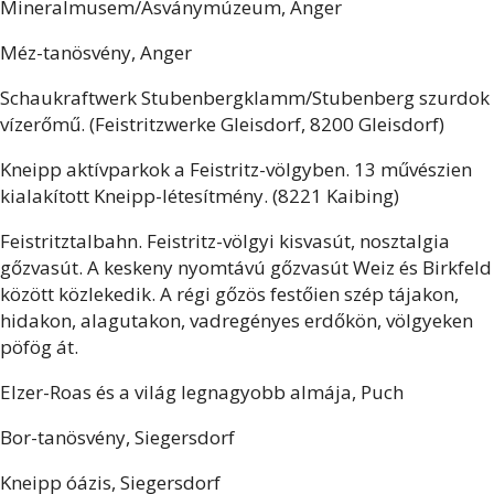
Mineralmusem/Ásványmúzeum, Anger
Méz-tanösvény, Anger
Schaukraftwerk Stubenbergklamm/Stubenberg szurdok
vízerőmű. (Feistritzwerke Gleisdorf, 8200 Gleisdorf)
Kneipp aktívparkok a Feistritz-völgyben. 13 művészien
kialakított Kneipp-létesítmény. (8221 Kaibing)
Feistritztalbahn. Feistritz-völgyi kisvasút, nosztalgia
gőzvasút. A keskeny nyomtávú gőzvasút Weiz és Birkfeld
között közlekedik. A régi gőzös festőien szép tájakon,
hidakon, alagutakon, vadregényes erdőkön, völgyeken
pöfög át.
Elzer-Roas és a világ legnagyobb almája, Puch
Bor-tanösvény, Siegersdorf
Kneipp óázis, Siegersdorf