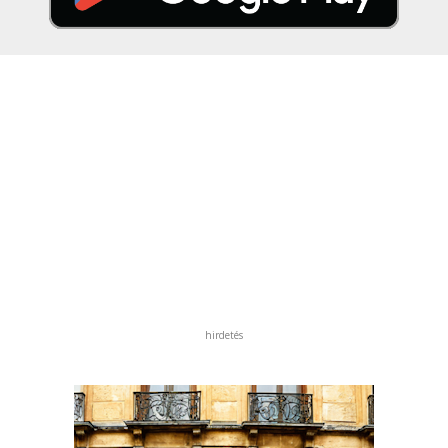
hirdetés