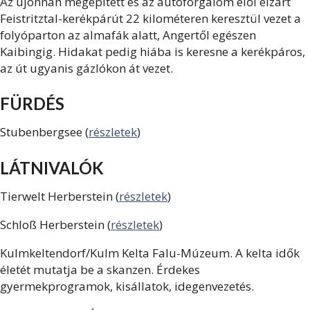
Az újonnan megépített és az autóforgalom elől elzárt
Feistritztal-kerékpárút 22 kilométeren keresztül vezet a
folyóparton az almafák alatt, Angertől egészen
Kaibingig. Hidakat pedig hiába is keresne a kerékpáros,
az út ugyanis gázlókon át vezet.
FÜRDÉS
Stubenbergsee (
részletek
)
LÁTNIVALÓK
Tierwelt Herberstein (
részletek
)
Schloß Herberstein (
részletek
)
Kulmkeltendorf/Kulm Kelta Falu-Múzeum. A kelta idők
életét mutatja be a skanzen. Érdekes
gyermekprogramok, kisállatok, idegenvezetés.