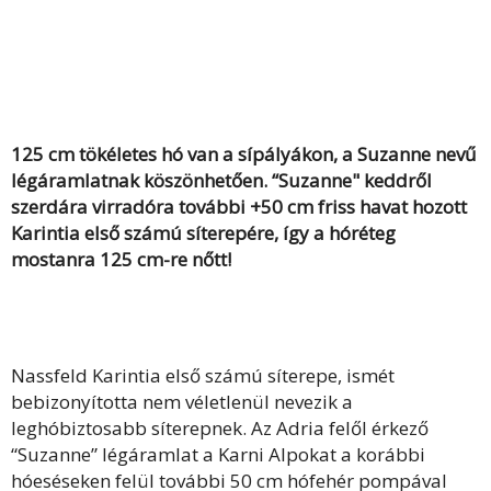
125 cm tökéletes hó van a sípályákon, a Suzanne nevű
légáramlatnak köszönhetően. “Suzanne" keddről
szerdára virradóra további +50 cm friss havat hozott
Karintia első számú síterepére, így a hóréteg
mostanra 125 cm-re nőtt!
Nassfeld Karintia első számú síterepe, ismét
bebizonyította nem véletlenül nevezik a
leghóbiztosabb síterepnek. Az Adria felől érkező
“Suzanne” légáramlat a Karni Alpokat a korábbi
hóeséseken felül további 50 cm hófehér pompával