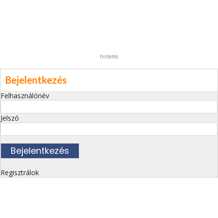
hirdetés
Bejelentkezés
Felhasználónév
Jelszó
Regisztrálok