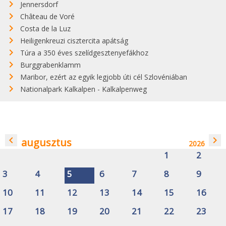
Jennersdorf
Château de Voré
Costa de la Luz
Heiligenkreuzi cisztercita apátság
Túra a 350 éves szelídgesztenyefákhoz
Burggrabenklamm
Maribor, ezért az egyik legjobb úti cél Szlovéniában
Nationalpark Kalkalpen - Kalkalpenweg
navigate_before
navigate_next
augusztus
2026
1
2
3
4
5
6
7
8
9
10
11
12
13
14
15
16
17
18
19
20
21
22
23