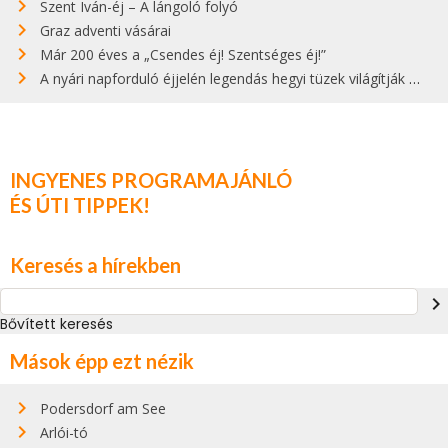
Szent Iván-éj – A lángoló folyó
Graz adventi vásárai
Már 200 éves a „Csendes éj! Szentséges éj!”
A nyári napforduló éjjelén legendás hegyi tüzek világítják meg Zugspitzét
INGYENES PROGRAMAJÁNLÓ
ÉS ÚTI TIPPEK!
Keresés a hírekben
navigate_next
Bővített keresés
Mások épp ezt nézik
Podersdorf am See
Arlói-tó