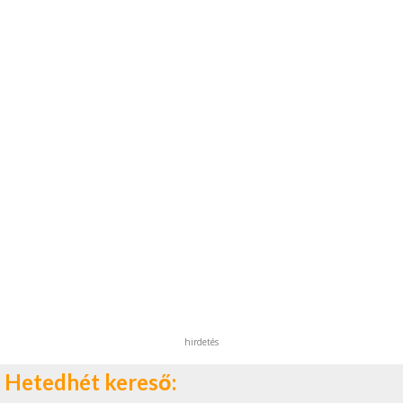
hirdetés
Hetedhét kereső: