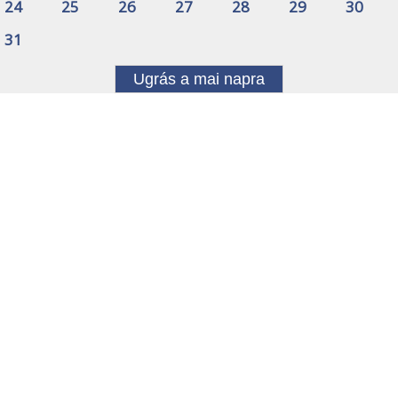
24
25
26
27
28
29
30
31
Ugrás a mai napra