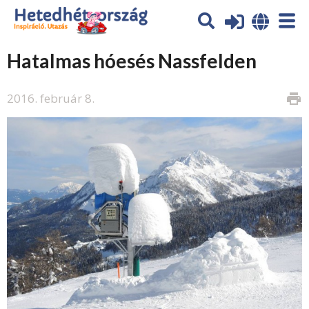
Hatalmas hóesés Nassfelden
2016. február 8.
print