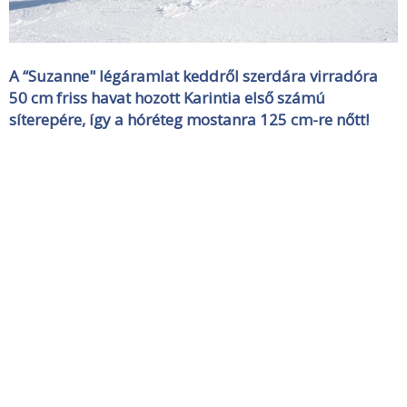
A “Suzanne" légáramlat keddről szerdára virradóra
50 cm friss havat hozott Karintia első számú
síterepére, így a hóréteg mostanra 125 cm-re nőtt!