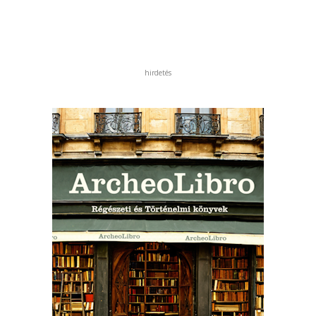
hirdetés