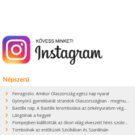
Népszerű
Ferragosto: Amikor Olaszország egész nap nyaral
Gyönyörű gyerekbarát strandok Olaszországban - megmutatjuk a 15 legjobbat
Bastille nap: A Bastille lerombolása az önkényuralom végét jelentette
Lángolnak a hegyek
Pompejiben kiállították az ókori világ elveszett híres szobrának másolatát
Tombolnak az erdőtüzek Szicíliában és Szardínián