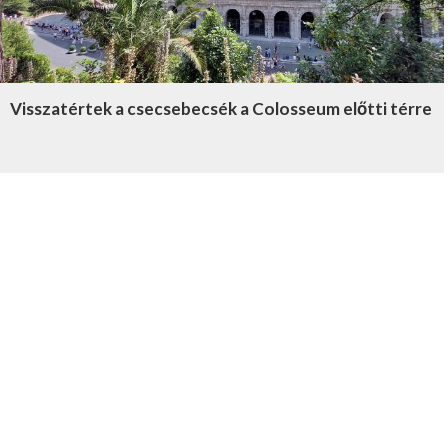
Visszatértek a csecsebecsék a Colosseum előtti térre