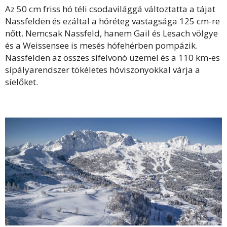
Az 50 cm friss hó téli csodavilággá változtatta a tájat
Nassfelden és ezáltal a hóréteg vastagsága 125 cm-re
nőtt. Nemcsak Nassfeld, hanem Gail és Lesach völgye
és a Weissensee is mesés hófehérben pompázik.
Nassfelden az összes sífelvonó üzemel és a 110 km-es
sípályarendszer tökéletes hóviszonyokkal várja a
síelőket.