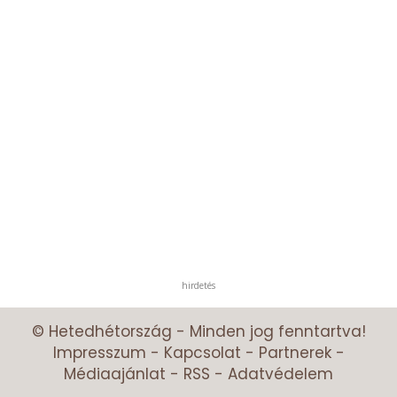
hirdetés
© Hetedhétország - Minden jog fenntartva!
Impresszum
-
Kapcsolat
-
Partnerek
-
Médiaajánlat
-
RSS
-
Adatvédelem