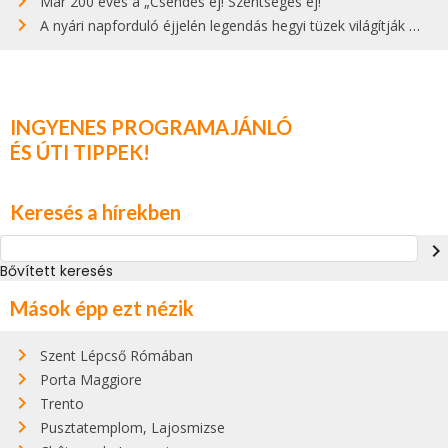
Már 200 éves a „Csendes éj! Szentséges éj!”
A nyári napforduló éjjelén legendás hegyi tüzek világítják meg Zugspitzét
INGYENES PROGRAMAJÁNLÓ
ÉS ÚTI TIPPEK!
Keresés a hírekben
navigate_next
Bővített keresés
Mások épp ezt nézik
Szent Lépcső Rómában
Porta Maggiore
Trento
Pusztatemplom, Lajosmizse