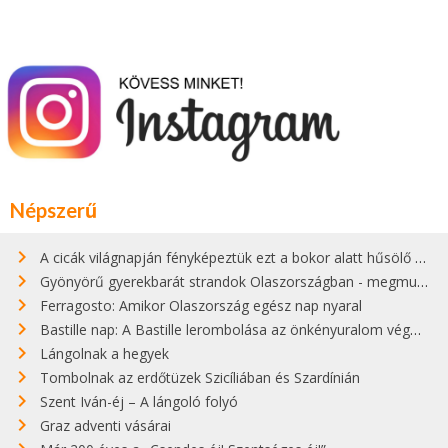
Népszerű
A cicák világnapján fényképeztük ezt a bokor alatt hűsölő cicát Kisorosziban
Gyönyörű gyerekbarát strandok Olaszországban - megmutatjuk a 15 legjobbat
Ferragosto: Amikor Olaszország egész nap nyaral
Bastille nap: A Bastille lerombolása az önkényuralom végét jelentette
Lángolnak a hegyek
Tombolnak az erdőtüzek Szicíliában és Szardínián
Szent Iván-éj – A lángoló folyó
Graz adventi vásárai