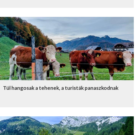
Túl hangosak a tehenek, a turisták panaszkodnak