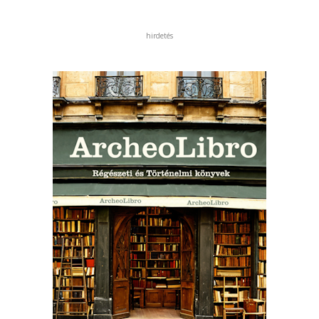
hirdetés