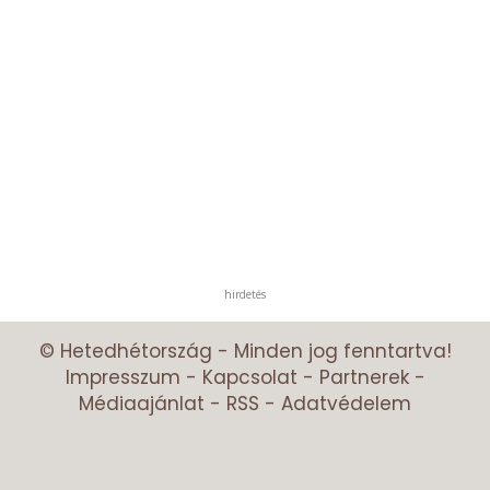
hirdetés
© Hetedhétország - Minden jog fenntartva!
Impresszum
-
Kapcsolat
-
Partnerek
-
Médiaajánlat
-
RSS
-
Adatvédelem