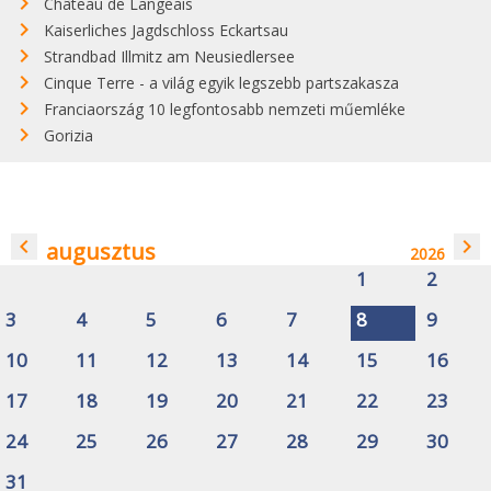
Château de Langeais
Kaiserliches Jagdschloss Eckartsau
Strandbad Illmitz am Neusiedlersee
Cinque Terre - a világ egyik legszebb partszakasza
Franciaország 10 legfontosabb nemzeti műemléke
Gorizia
navigate_before
navigate_next
augusztus
2026
1
2
3
4
5
6
7
8
9
10
11
12
13
14
15
16
17
18
19
20
21
22
23
24
25
26
27
28
29
30
31