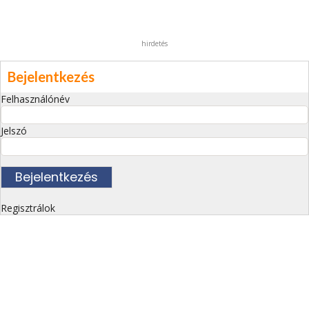
hirdetés
Bejelentkezés
Felhasználónév
Jelszó
Regisztrálok