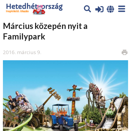
Március közepén nyit a
Familypark
2016. március 9.
print