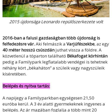
2015 újdonsága Leonardo repülőszerkezete volt
2016-ban a falusi gazdaságban több újdonság is
felfedezésre vár.
Aki felmászik a
Varjúfészekbe
, az egy
40 méter hosszú csúszdán
juthat vissza a földre. A
közvetlenül a tóparton található
Békafogat körhintán
pedig a Familypark legfiatalabb vendégei is tehetnek
néhány kört „békaháton” a szüleik vagy nagyszüleik
kíséretében.
Belépés és nyitva tartás:
A napijegy a Familyparkban egységesen 21,50
euróba kerül. A 3 év alatti gyermekeknek ingyenes a
belépés. Az ár magában foglalja a több mint 20