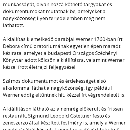
munkásságát, olyan hozzá köthető tárgyakat és
dokumentumokat mutatnak be, amelyeket a
nagyközönség ilyen terjedelemben még nem
láthatott.
A kiállítás kiemelkedő darabjai Werner 1760-ban írt
Debora című oratóriumának egyetlen épen maradt
kézirata, amelyet a budapesti Országos Széchényi
Könyvtár adott kölcsön a kiállításra, valamint Werner
kézzel írott életrajzi feljegyzései.
Számos dokumentumot és érdekességet első
alkalommal láthat a nagyközönség, így például
Werner eddig eltűntnek hit, kézzel írt végrendeletét is.
A kiállításon látható az a nemrég előkerült és frissen
restaurált, Sigmund Leopold Gstettner festő és
zeneszerző által készített festmény is, amely a Werner
megbízásából készült Tizenöt rózsafűzértitok című