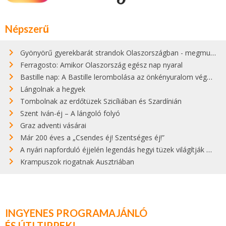
Népszerű
Gyönyörű gyerekbarát strandok Olaszországban - megmutatjuk a 15 legjobbat
Ferragosto: Amikor Olaszország egész nap nyaral
Bastille nap: A Bastille lerombolása az önkényuralom végét jelentette
Lángolnak a hegyek
Tombolnak az erdőtüzek Szicíliában és Szardínián
Szent Iván-éj – A lángoló folyó
Graz adventi vásárai
Már 200 éves a „Csendes éj! Szentséges éj!”
A nyári napforduló éjjelén legendás hegyi tüzek világítják meg Zugspitzét
Krampuszok riogatnak Ausztriában
INGYENES PROGRAMAJÁNLÓ
ÉS ÚTI TIPPEK!