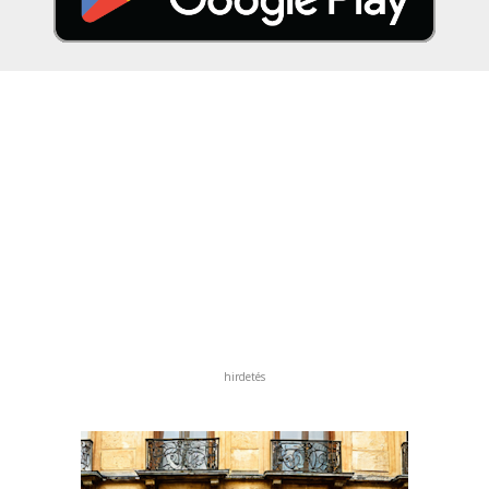
hirdetés