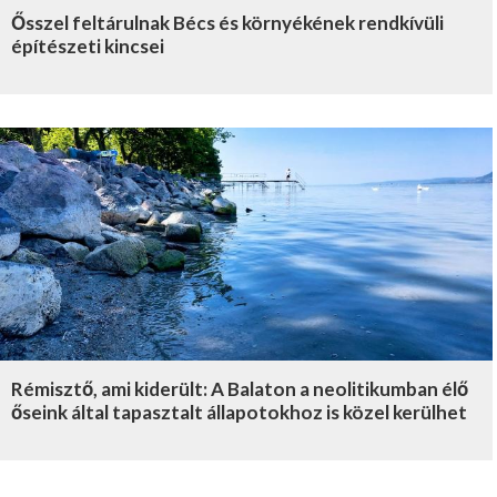
Ősszel feltárulnak Bécs és környékének rendkívüli
építészeti kincsei
Rémisztő, ami kiderült: A Balaton a neolitikumban élő
őseink által tapasztalt állapotokhoz is közel kerülhet