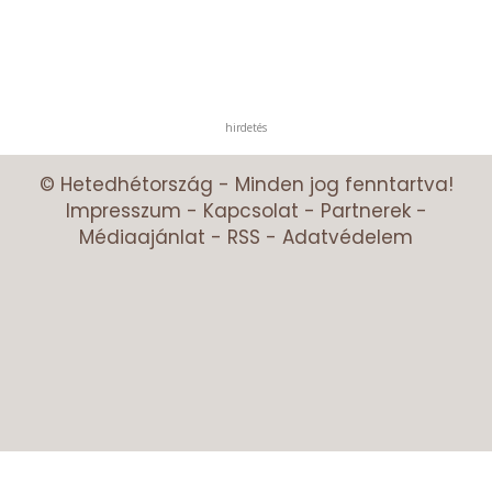
hirdetés
© Hetedhétország - Minden jog fenntartva!
Impresszum
-
Kapcsolat
-
Partnerek
-
Médiaajánlat
-
RSS
-
Adatvédelem