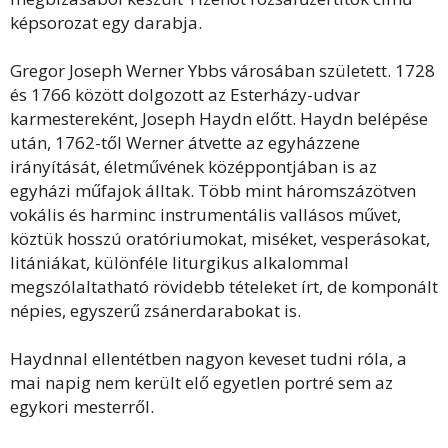
képsorozat egy darabja.
Gregor Joseph Werner Ybbs városában született. 1728
és 1766 között dolgozott az Esterházy-udvar
karmestereként, Joseph Haydn előtt. Haydn belépése
után, 1762-től Werner átvette az egyházzene
irányítását, életművének középpontjában is az
egyházi műfajok álltak. Több mint háromszázötven
vokális és harminc instrumentális vallásos művet,
köztük hosszú oratóriumokat, miséket, vesperásokat,
litániákat, különféle liturgikus alkalommal
megszólaltatható rövidebb tételeket írt, de komponált
népies, egyszerű zsánerdarabokat is.
Haydnnal ellentétben nagyon keveset tudni róla, a
mai napig nem került elő egyetlen portré sem az
egykori mesterről.