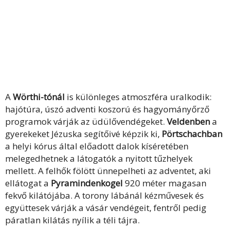
A
Wörthi-tónál
is különleges atmoszféra uralkodik:
hajótúra, úszó adventi koszorú és hagyományőrző
programok várják az üdülővendégeket.
Veldenben
a
gyerekeket Jézuska segítőivé képzik ki,
Pörtschachban
a helyi kórus által előadott dalok kíséretében
melegedhetnek a látogatók a nyitott tűzhelyek
mellett. A felhők fölött ünnepelheti az adventet, aki
ellátogat a
Pyramindenkogel
920 méter magasan
fekvő kilátójába. A torony lábánál kézművesek és
együttesek várják a vásár vendégeit, fentről pedig
páratlan kilátás nyílik a téli tájra.