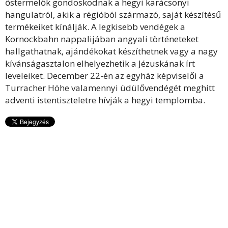
őstermelők gondoskodnak a hegyi karácsonyi
hangulatról, akik a régióból származó, saját készítésű
termékeiket kínálják. A legkisebb vendégek a
Kornockbahn nappalijában angyali történeteket
hallgathatnak, ajándékokat készíthetnek vagy a nagy
kívánságasztalon elhelyezhetik a Jézuskának írt
leveleiket. December 22-én az egyház képviselői a
Turracher Höhe valamennyi üdülővendégét meghitt
adventi istentiszteletre hívják a hegyi templomba.