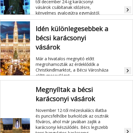
től december 24-ig karácsonyi
vásárok csábítanak időzésre,
navigate_next
kényelmes gyalogútra egymástól.
Idén különlegesebbek a
bécsi karácsonyi
vásárok
Már a hivatalos megnyitó előtt
megrohamozták az érdeklődők a
Christkindlmarktot, a Bécsi Városháza
navigate_next
előtti mesevilágot.
Megnyíltak a bécsi
karácsonyi vásárok
November 12-től mézeskalács illatba
és puncsfelhőbe burkolózik az osztrák
főváros, ahol már javában zajlik a
karácsonyi készülődés. Bécs legszebb
navigate_next
terei hangulatos karácsonyi