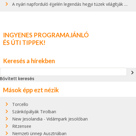
A nyári napforduló éjjelén legendás hegyi tüzek világítják meg Zugspitzét
INGYENES PROGRAMAJÁNLÓ
ÉS ÚTI TIPPEK!
Keresés a hírekben
navigate_next
Bővített keresés
Mások épp ezt nézik
Torcello
Szánkópályák Tirolban
New Jesolandia - Vidámpark Jesolóban
Ritzensee
Nemzeti ünnep Ausztriában