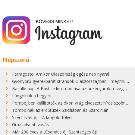
Népszerű
Ferragosto: Amikor Olaszország egész nap nyaral
Gyönyörű gyerekbarát strandok Olaszországban - megmutatjuk a 15 legjobbat
Bastille nap: A Bastille lerombolása az önkényuralom végét jelentette
Lángolnak a hegyek
Pompejiben kiállították az ókori világ elveszett híres szobrának másolatát
Tombolnak az erdőtüzek Szicíliában és Szardínián
Szent Iván-éj – A lángoló folyó
Graz adventi vásárai
Már 200 éves a „Csendes éj! Szentséges éj!”