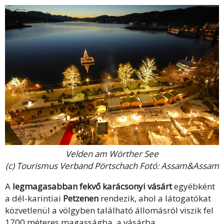
Velden am Wörther See
(c) Tourismus Verband Pörtschach Fotó: Assam&Assam
A
legmagasabban fekvő karácsonyi vásárt
egyébként
a dél-karintiai
Petzenen
rendezik, ahol a látogatókat
közvetlenül a völgyben található állomásról viszik fel
1700 méteres magasságba, a vásárba.