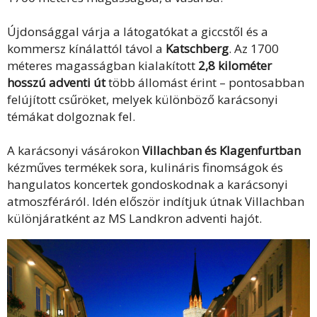
Újdonsággal várja a látogatókat a giccstől és a
kommersz kínálattól távol a
Katschberg
. Az 1700
méteres magasságban kialakított
2,8 kilométer
hosszú adventi út
több állomást érint – pontosabban
felújított csűröket, melyek különböző karácsonyi
témákat dolgoznak fel.
A karácsonyi vásárokon
Villachban és Klagenfurtban
kézműves termékek sora, kulináris finomságok és
hangulatos koncertek gondoskodnak a karácsonyi
atmoszféráról. Idén először indítjuk útnak Villachban
különjáratként az MS Landkron adventi hajót.