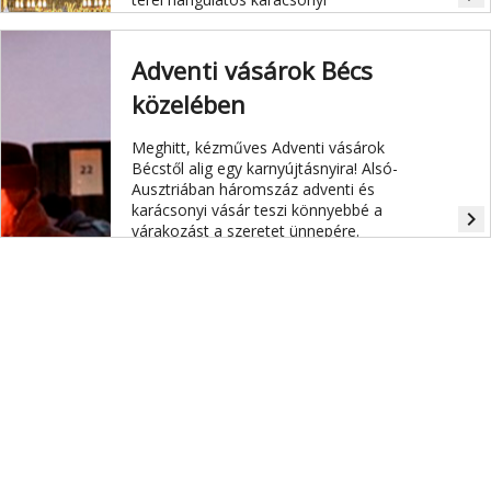
vásárokká alakulnak át, amelyek
között mindenki könnyen megtalálja
a saját ízlésének és hangulatának
Adventi vásárok Bécs
valót. November 12-től 31.
közelében
alkalommal rendezik meg a
Christkindlmarktot a Bécsi Városháza
előtti téren.
Meghitt, kézműves Adventi vásárok
Bécstől alig egy karnyújtásnyira! Alsó-
Ausztriában háromszáz adventi és
karácsonyi vásár teszi könnyebbé a
navigate_next
várakozást a szeretet ünnepére.