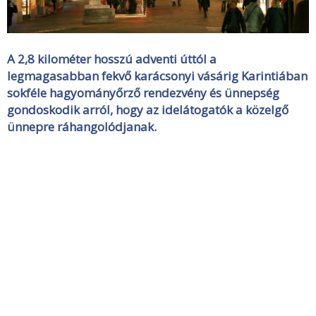
A 2,8 kilométer hosszú adventi úttól a
legmagasabban fekvő karácsonyi vásárig Karintiában
sokféle hagyományőrző rendezvény és ünnepség
gondoskodik arról, hogy az idelátogatók a közelgő
ünnepre ráhangolódjanak.