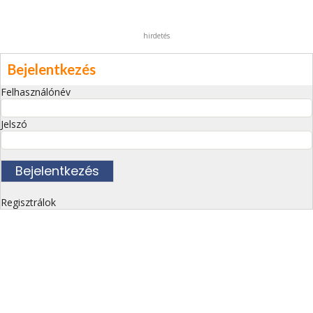
hirdetés
Bejelentkezés
Felhasználónév
Jelszó
Regisztrálok