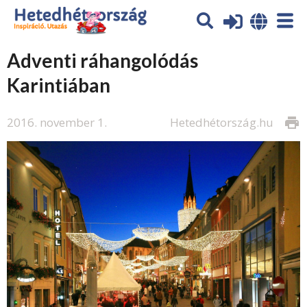
Adventi ráhangolódás
Karintiában
2016. november 1.
Hetedhétország.hu
print