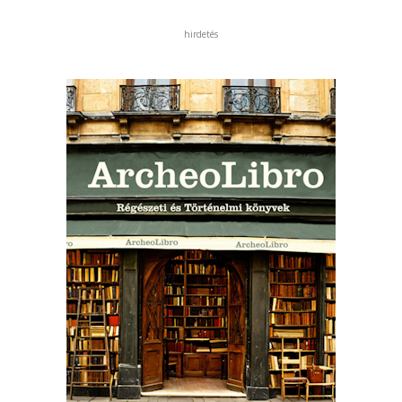
hirdetés