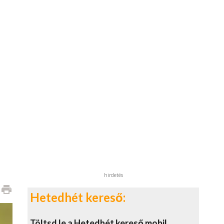
hirdetés
print
Hetedhét kereső:
Töltsd le a Hetedhét kereső mobil