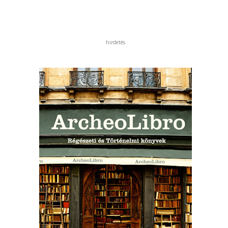
hirdetés