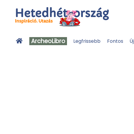
ArcheoLibro
Legfrissebb
Fontos
Ú