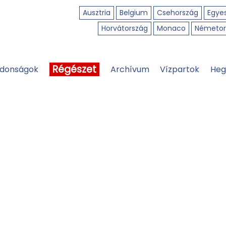
Ausztria
Belgium
Csehország
Egyes
Horvátország
Monaco
Németor
Régészet
jdonságok
Archívum
Vízpartok
Heg