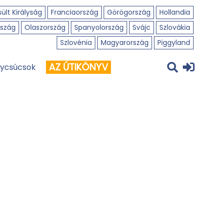
ült Királyság
Franciaország
Görögország
Hollandia
szág
Olaszország
Spanyolország
Svájc
Szlovákia
Szlovénia
Magyarország
Piggyland
AZ ÚTIKÖNYV
ycsúcsok