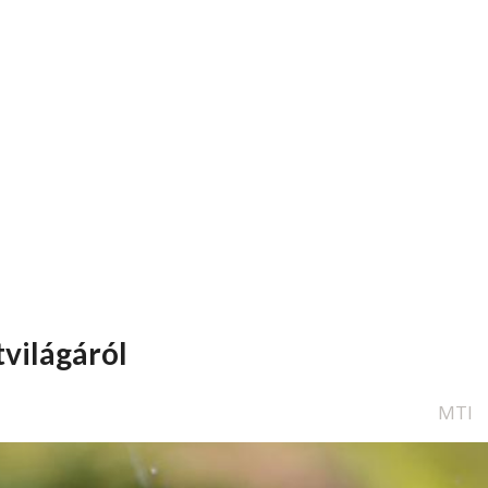
tvilágáról
MTI