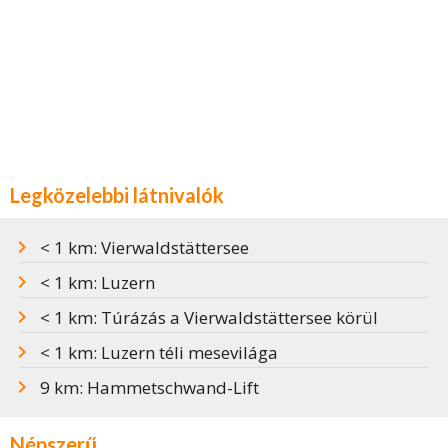
Legközelebbi látnivalók
< 1 km: Vierwaldstättersee
< 1 km: Luzern
< 1 km: Túrázás a Vierwaldstättersee körül
< 1 km: Luzern téli mesevilága
9 km: Hammetschwand-Lift
Népszerű