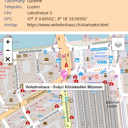
Tartomány:
Lucerne
Település:
Luzern
Cím:
Lidostrasse 5
GPS:
47° 3′ 0.60552″, 8° 18′ 33.50592″
Honlap:
https://www.verkehrshaus.ch/startseite.html
+
−
Verkehrshaus - Svájci Közlekedési Múzeum