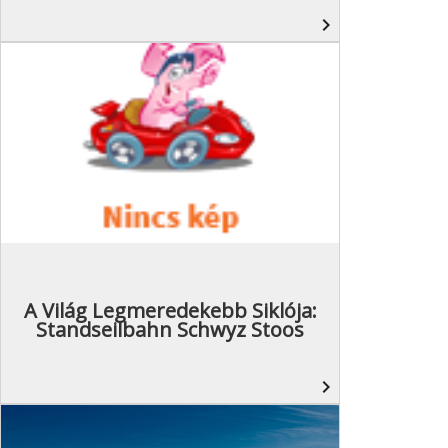
navigate_next
A Világ Legmeredekebb Siklója:
Standseilbahn Schwyz Stoos
navigate_next