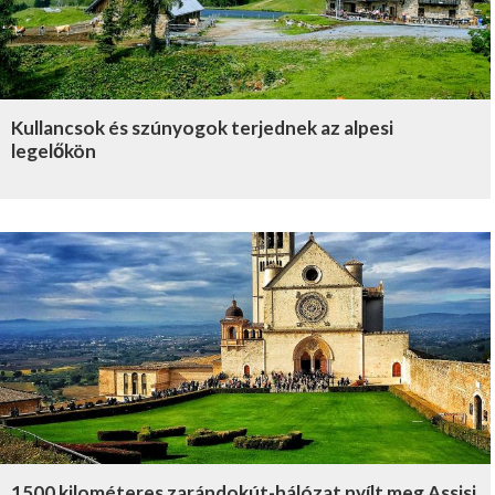
Kullancsok és szúnyogok terjednek az alpesi
legelőkön
1500 kilométeres zarándokút-hálózat nyílt meg Assisi