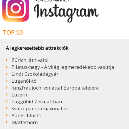
TOP 10
A legkeresettebb attrakciók
Zürich látnivalói
Pilatus-hegy - A világ legmeredekebb vasútja
Lindt Csokoládégyár
Luganói-tó
Jungfraujoch: vonattal Európa tetejére
Luzern
Függőhíd Zermattban
Svájci panorámavonatok
Aareschlucht
Matterhorn