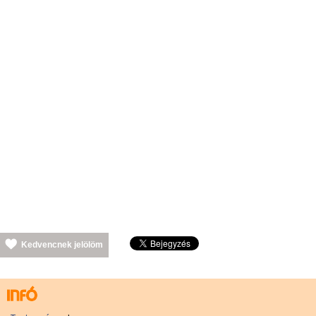
Kedvencnek jelölöm