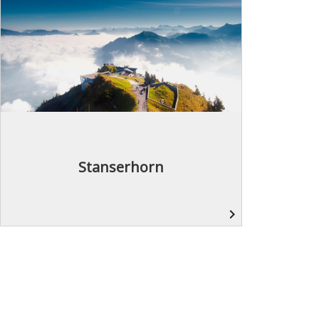
Stanserhorn
navigate_next