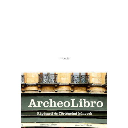
hirdetés