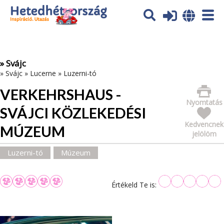
Az oldal sütiket (cookies) használ. További tájékoztatás itt:
Adatvédelmi tájékoztató
Ok
» Svájc
»
Svájc
»
Lucerne
»
Luzerni-tó
VERKEHRSHAUS -
Nyomtatás
SVÁJCI KÖZLEKEDÉSI
Kedvencnek
MÚZEUM
jelölöm
Luzerni-tó
Múzeum
Értékeld Te is: