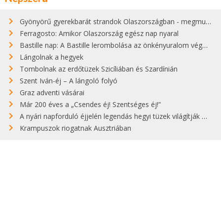
Gyönyörű gyerekbarát strandok Olaszországban - megmutatjuk a 15 legjobbat
Ferragosto: Amikor Olaszország egész nap nyaral
Bastille nap: A Bastille lerombolása az önkényuralom végét jelentette
Lángolnak a hegyek
Tombolnak az erdőtüzek Szicíliában és Szardínián
Szent Iván-éj – A lángoló folyó
Graz adventi vásárai
Már 200 éves a „Csendes éj! Szentséges éj!”
A nyári napforduló éjjelén legendás hegyi tüzek világítják meg Zugspitzét
Krampuszok riogatnak Ausztriában