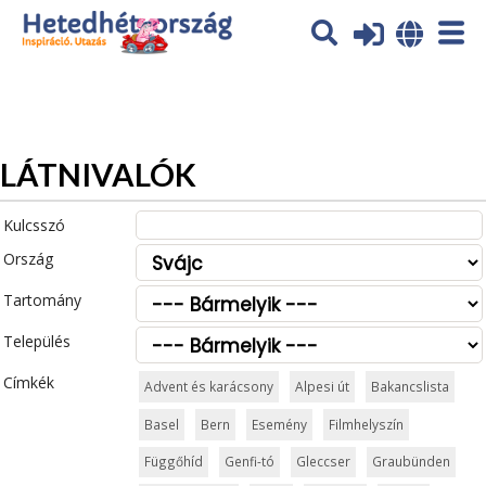
Az oldal sütiket (cookies) használ. További tájékoztatás itt:
Adatvédelmi tájékoztató
Ok
LÁTNIVALÓK
Kulcsszó
Ország
Tartomány
Település
Címkék
Advent és karácsony
Alpesi út
Bakancslista
Basel
Bern
Esemény
Filmhelyszín
Függőhíd
Genfi-tó
Gleccser
Graubünden