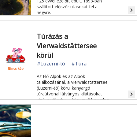
125 évvel ezelőtt épült. 1893-ban
szállított először utasokat fel a
navigate_next
hegyre.
Túrázás a
Vierwaldstättersee
körül
#Luzerni-tó
#Túra
Az Elő-Alpok és az Alpok
találkozásánál, a Vierwaldstättersee
(Luzerni-tó) körül kanyargó
navigate_next
túraútvonal látványos kilátásokat
kínál a völgybe, a környező hegyekre
és a tóra.