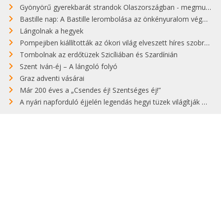
Gyönyörű gyerekbarát strandok Olaszországban - megmutatjuk a 15 legjobbat
Bastille nap: A Bastille lerombolása az önkényuralom végét jelentette
Lángolnak a hegyek
Pompejiben kiállították az ókori világ elveszett híres szobrának másolatát
Tombolnak az erdőtüzek Szicíliában és Szardínián
Szent Iván-éj – A lángoló folyó
Graz adventi vásárai
Már 200 éves a „Csendes éj! Szentséges éj!”
A nyári napforduló éjjelén legendás hegyi tüzek világítják meg Zugspitzét