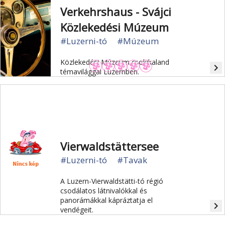
Verkehrshaus - Svájci
Közlekedési Múzeum
#Luzerni-tó
#Múzeum
Közlekedési Múzeum csokikaland
navigate_next
témavilággal Luzernben.
Vierwaldstättersee
#Luzerni-tó
#Tavak
A Luzern-Vierwaldstätti-tó régió
csodálatos látnivalókkal és
panorámákkal kápráztatja el
navigate_next
vendégeit.