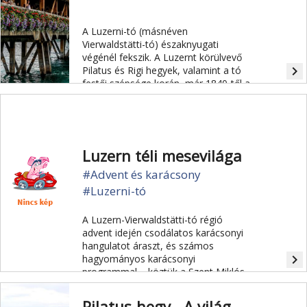
A Luzerni-tó (másnéven
Vierwaldstätti-tó) északnyugati
végénél fekszik. A Luzernt körülvevő
navigate_next
Pilatus és Rigi hegyek, valamint a tó
festői szépsége korán, már 1840-től a
turizmus fellegvárává emelte a
várost.
Luzern téli mesevilága
#Advent és karácsony
#Luzerni-tó
A Luzern-Vierwaldstätti-tó régió
advent idején csodálatos karácsonyi
hangulatot áraszt, és számos
navigate_next
hagyományos karácsonyi
programmal – köztük a Szent Miklós
tiszteletére tartott Samichlausauszug
és Klausjagen felvonulásokkal,
Pilatus-hegy - A világ