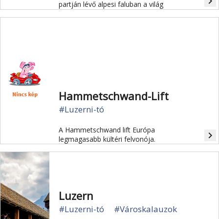
navigate_next
partján lévő alpesi faluban a világ
legmeredekebb siklója. Az
autómentes Stoos hegyifaluból
induló, 1738 méteren 744 méter
szintkülönbséget legyűrő sikló az
útvonal legmeredekebb szakaszán éri
el a 110 százalékos (48 fokos)
emelkedési arányt.
Hammetschwand-Lift
#Luzerni-tó
A Hammetschwand lift Európa
navigate_next
legmagasabb kültéri felvonója.
Luzern
#Luzerni-tó
#Városkalauzok