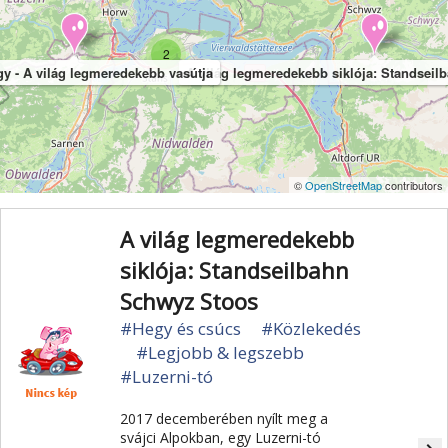
2
gy - A világ legmeredekebb vasútja
A világ legmeredekebb siklója: Standsei
©
OpenStreetMap
contributors
A világ legmeredekebb
siklója: Standseilbahn
Schwyz Stoos
#Hegy és csúcs
#Közlekedés
#Legjobb & legszebb
#Luzerni-tó
2017 decemberében nyílt meg a
svájci Alpokban, egy Luzerni-tó