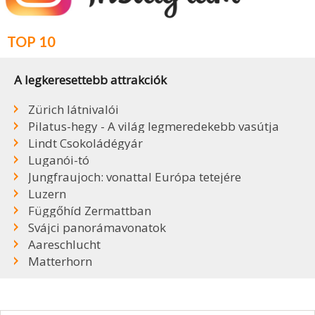
TOP 10
A legkeresettebb attrakciók
Zürich látnivalói
Pilatus-hegy - A világ legmeredekebb vasútja
Lindt Csokoládégyár
Luganói-tó
Jungfraujoch: vonattal Európa tetejére
Luzern
Függőhíd Zermattban
Svájci panorámavonatok
Aareschlucht
Matterhorn