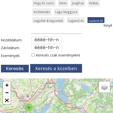
Hegy és csúcs
Híres
Jungfrau
Kilátás
Közlekedés
Lago Maggiore
Legjobb & legszebb
Luganói-tó
Luzerni-tó
Kinyit
Múzeum
Neuchâteli-tó
Rajna
Síparadicsom
Szabadidőpark
Szurdok
Tavak
Kezdődátum:
Templom és kolostor
Természeti szépség
Záródátum:
Keresés csak eseményekre
Események:
Történelem
Túra
Vár és kastély
Városkalauzok
Világörökség
Zermatt
Keresés a közelben
Zöldturista
Zürich
+
−
5