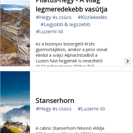
hangulatos karácsonyi vásárokkal és
a „Live on Ice” korcsolyapályával –
legmeredekebb vasútja
várja vendégeit.
#Hegy és csúcs
#Közlekedés
#Legjobb & legszebb
#Luzerni-tó
Az a bizonyos bizsergető érzés
gyomortájékon, amikor a piros vonat
elindul a svájci Alpnachstadból a
navigate_next
Luzern házi hegyének is nevezhető
2132 méter magas Pilátus felé…
Kicsit olyan, mintha hullámvasúton
utazna az ember. A 48 fokos szögben
közlekedő és ezzel a világ
legmeredekebb pályájú
fogaskerekűjének számító vasút
Stanserhorn
2014-ben volt 125 éves.
#Hegy és csúcs
#Luzerni-tó
A cabrio Stanserhorn felvonó elődje