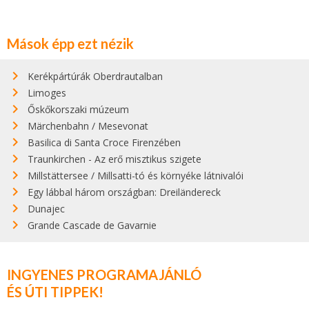
Mások épp ezt nézik
Kerékpártúrák Oberdrautalban
Limoges
Őskőkorszaki múzeum
Märchenbahn / Mesevonat
Basilica di Santa Croce Firenzében
Traunkirchen - Az erő misztikus szigete
Millstättersee / Millsatti-tó és környéke látnivalói
Egy lábbal három országban: Dreiländereck
Dunajec
Grande Cascade de Gavarnie
INGYENES PROGRAMAJÁNLÓ
ÉS ÚTI TIPPEK!