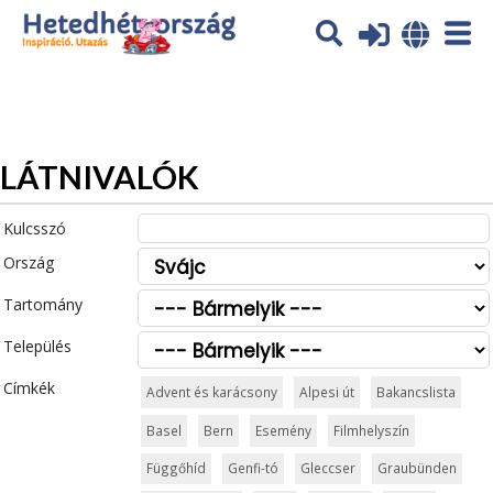
Az oldal sütiket (cookies) használ. További tájékoztatás itt:
Adatvédelmi tájékoztató
Ok
LÁTNIVALÓK
Kulcsszó
Ország
Tartomány
Település
Címkék
Advent és karácsony
Alpesi út
Bakancslista
Basel
Bern
Esemény
Filmhelyszín
Függőhíd
Genfi-tó
Gleccser
Graubünden