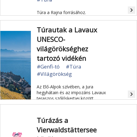
navigate_next
Túra a Rajna forrásához.
Túrautak a Lavaux
UNESCO-
világörökséghez
tartozó vidékén
#Genfi-tó
#Túra
#Világörökség
Az Elő-Alpok szívében, a Jura
hegyhátain és az impozáns Lavaux
navigate_next
teraszos szőlőskertjei között
hangulatos sétaútvonalak egész
hálózata található. A kevésbé
tapasztalt túrázók is nyugodtan útnak
Túrázás a
indulhatnak, hiszen az egész
országban hivatalos jelzéssel
Vierwaldstättersee
rendelkezik minden túraútvonal.