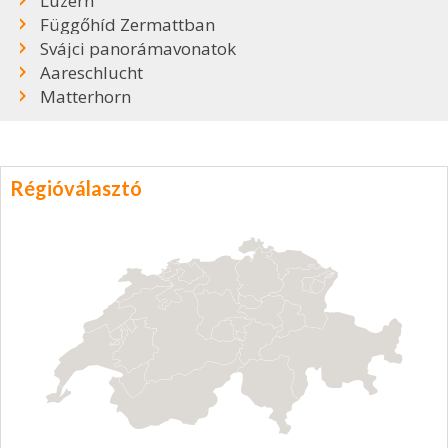
Luzern
Függőhíd Zermattban
Svájci panorámavonatok
Aareschlucht
Matterhorn
Régióválasztó