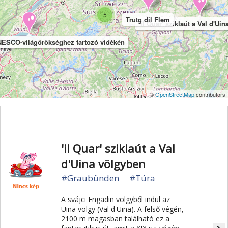
5
Trutg dil Flem
'il Quar' sziklaút a Val d'Ui
NESCO-világörökséghez tartozó vidékén
©
OpenStreetMap
contributors
'il Quar' sziklaút a Val
d'Uina völgyben
#Graubünden
#Túra
A svájci Engadin völgyből indul az
Uina völgy (Val d'Uina). A felső végén,
2100 m magasban található ez a