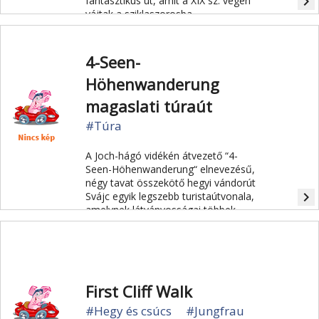
navigate_next
fantasztikus út, amit a XIX sz. végén
vájtak a sziklaszorosba.
4-Seen-
Höhenwanderung
magaslati túraút
#Túra
A Joch-hágó vidékén átvezető “4-
Seen-Höhenwanderung“ elnevezésű,
négy tavat összekötő hegyi vándorút
navigate_next
Svájc egyik legszebb turistaútvonala,
amelynek látványosságai többek
között a masszív Titlist körülvevő
csodálatos hegyvidék, az egyedülálló
növényvilág, a tükörsima Trüeb-tó, a
mélykék színű Engstlen-tó, a türkizkék
színű Tannen-tó, a festői Melch-tó és
First Cliff Walk
a távoli Berni-Alpok lélegzetelállító
látványa.
#Hegy és csúcs
#Jungfrau