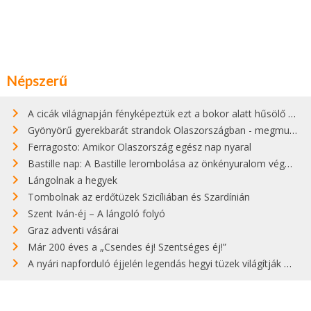
Népszerű
A cicák világnapján fényképeztük ezt a bokor alatt hűsölő cicát Kisorosziban
Gyönyörű gyerekbarát strandok Olaszországban - megmutatjuk a 15 legjobbat
Ferragosto: Amikor Olaszország egész nap nyaral
Bastille nap: A Bastille lerombolása az önkényuralom végét jelentette
Lángolnak a hegyek
Tombolnak az erdőtüzek Szicíliában és Szardínián
Szent Iván-éj – A lángoló folyó
Graz adventi vásárai
Már 200 éves a „Csendes éj! Szentséges éj!”
A nyári napforduló éjjelén legendás hegyi tüzek világítják meg Zugspitzét