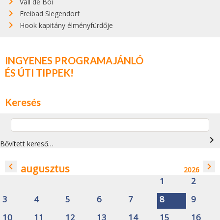
Vall de Boí
Freibad Siegendorf
Hook kapitány élményfürdője
INGYENES PROGRAMAJÁNLÓ
ÉS ÚTI TIPPEK!
Keresés
navigate_next
Bővített kereső…
navigate_before
navigate_next
augusztus
2026
1
2
3
4
5
6
7
8
9
10
11
12
13
14
15
16