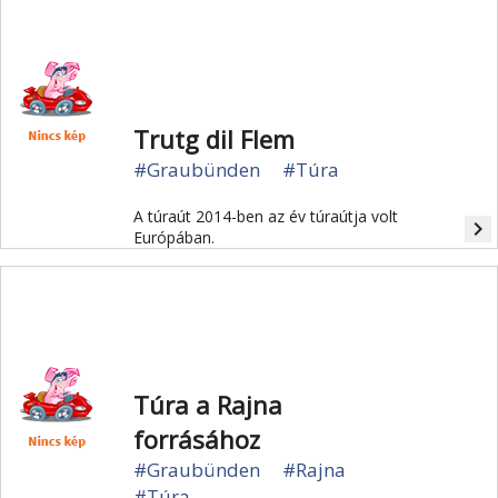
és 170 méter hosszú.
Trutg dil Flem
#Graubünden
#Túra
A túraút 2014-ben az év túraútja volt
navigate_next
Európában.
Túra a Rajna
forrásához
#Graubünden
#Rajna
#Túra