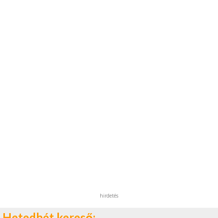
hirdetés
Hetedhét kereső: