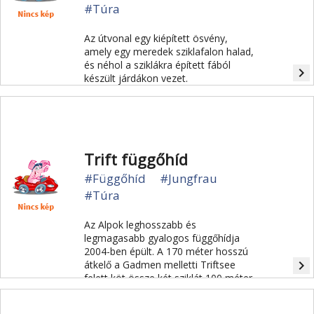
#Túra
Az útvonal egy kiépített ösvény,
amely egy meredek sziklafalon halad,
és néhol a sziklákra épített fából
navigate_next
készült járdákon vezet.
Trift függőhíd
#Függőhíd
#Jungfrau
#Túra
Az Alpok leghosszabb és
legmagasabb gyalogos függőhídja
2004-ben épült. A 170 méter hosszú
navigate_next
átkelő a Gadmen melletti Triftsee
felett köt össze két sziklát 100 méter
magasban. Évente 20.000 túrázó
használja, 100 méter magasan feszül