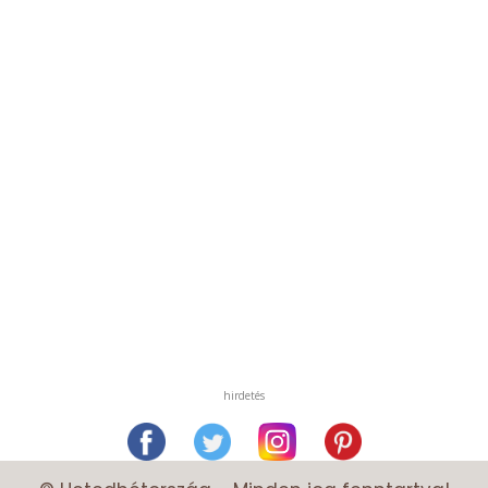
hirdetés