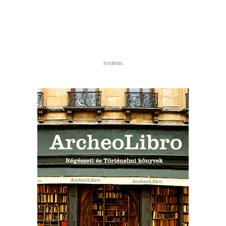
hirdetés