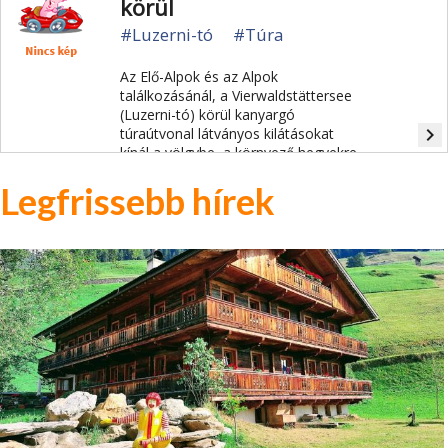
körül
#Luzerni-tó
#Túra
Az Elő-Alpok és az Alpok
találkozásánál, a Vierwaldstättersee
(Luzerni-tó) körül kanyargó
navigate_next
túraútvonal látványos kilátásokat
kínál a völgybe, a környező hegyekre
és a tóra.
Legfrissebb hírek