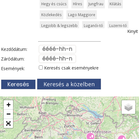
Hegy és csúcs
Híres
Jungfrau
Kilátás
Közlekedés
Lago Maggiore
Legjobb & legszebb
Luganói-tó
Luzerni-tó
Kinyit
Múzeum
Neuchâteli-tó
Rajna
Síparadicsom
Szabadidőpark
Szurdok
Tavak
Kezdődátum:
Templom és kolostor
Természeti szépség
Záródátum:
Keresés csak eseményekre
Események:
Történelem
Túra
Vár és kastély
Városkalauzok
Világörökség
Zermatt
Keresés a közelben
Zöldturista
Zürich
+
−